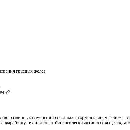
ования грудных желез
я
дуру?
во различных изменений связаных с гормональным фоном – это
а выработку тех или иных биологически активных веществ, мож