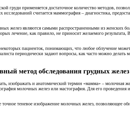
нской груди применяется достаточное количество методов, поз
х исследований считается маммография – диагностика, предост
ных желез являются самыми распространенными из женских боле
орых лечение, как правило, не приносит желаемого результата
 некоторых пациенток, понимающих, что любое облучение может 
алиста периодически задают вопросы, как часто можно делать 
ный метод обследования грудных желез
сать, изображать и анатомический термин «мамма» – молочная же
енография молочных желез или мастография. Для его проведения
ее точное теневое изображение молочных желез, позволяющее о