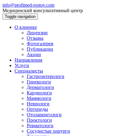
info@profimed-rostov.com
Медицинский консультативный центр
Toggle navigation
О клинике
Лицензии
Отзывы
Фотогалерея
Публикации
Акции
Направления
Услуги
Специалисты
Гастроэнтерологи
Гинекологи
Дерматологи
Кардиологи
Маммологи
Неврологи
Ортопеды
Отоларингологи
Проктологи
Ревматологи
Сосудистые хирурги