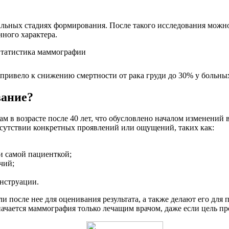
льных стадиях формирования. После такого исследования можно
нного характера.
ривело к снижению смертности от рака груди до 30% у больных
вание?
 в возрасте после 40 лет, что обусловлено началом изменений 
сутствии конкретных проявлений или ощущений, таких как:
 самой пациенткой;
чий;
енструации.
и после нее для оценивания результата, а также делают его дл
начается маммография только лечащим врачом, даже если цель пр