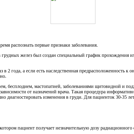
ремя распознать первые признаки заболевания.
в грудных желез был создан специальный график прохождения их
раз в 2 года, а если есть наследственная предрасположенность к 
но.
ем, бесплодием, мастопатией, заболеваниями щитовидной и по
зависимости от назначений врача. Такая процедура информативна
но диагностировать изменения в груди. Для пациенток 30-35 л
 котором пациент получает незначительную дозу радиационного 