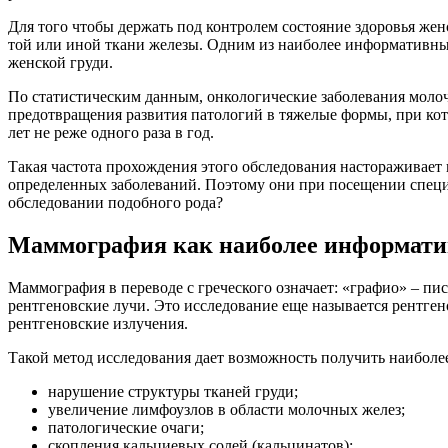
Для того чтобы держать под контролем состояние здоровья же
той или иной ткани железы. Одним из наиболее информативны
женской груди.
По статистическим данным, онкологические заболевания молоч
предотвращения развития патологий в тяжелые формы, при кот
лет не реже одного раза в год.
Такая частота прохождения этого обследования настораживает
определенных заболеваний. Поэтому они при посещении специ
обследовании подобного рода?
Маммография как наиболее информатив
Маммография в переводе с греческого означает: «графио» – пи
рентгеновские лучи. Это исследование еще называется рентг
рентгеновские излучения.
Такой метод исследования дает возможность получить наибол
нарушение структуры тканей груди;
увеличение лимфоузлов в области молочных желез;
патологические очаги;
скопления кальциевых солей (кальцинатов);