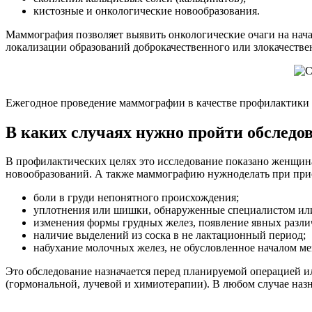
кистозные и онкологические новообразования.
Маммография позволяет выявить онкологические очаги на нача
локализации образований доброкачественного или злокачестве
Ежегодное проведение маммографии в качестве профилактики п
В каких случаях нужно пройти обследо
В профилактических целях это исследование показано женщинам
новообразований. А также маммографию нужноделать при при
боли в груди непонятного происхождения;
уплотнения или шишки, обнаруженные специалистом или
изменения формы грудных желез, появление явных разли
наличие выделений из соска в не лактационный период;
набухание молочных желез, не обусловленное началом м
Это обследование назначается перед планируемой операцией ил
(гормональной, лучевой и химиотерапии). В любом случае наз