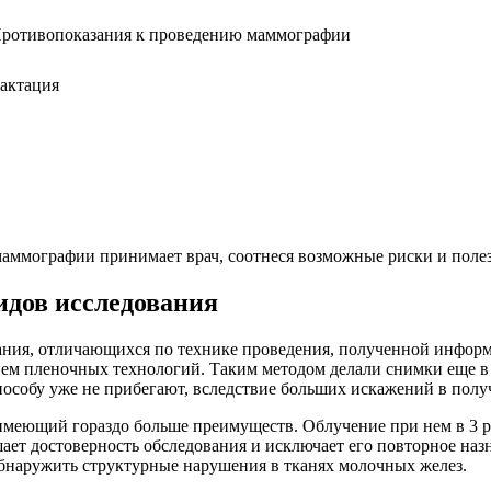
актация
аммографии принимает врач, соотнеся возможные риски и полез
идов исследования
вания, отличающихся по технике проведения, полученной инфор
ием пленочных технологий. Таким методом делали снимки еще в 
особу уже не прибегают, вследствие больших искажений в получ
имеющий гораздо больше преимуществ. Облучение при нем в 3 р
ает достоверность обследования и исключает его повторное наз
обнаружить структурные нарушения в тканях молочных желез.