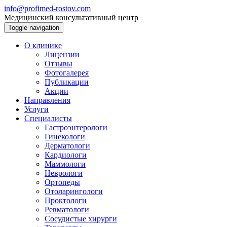
info@profimed-rostov.com
Медицинский консультативный центр
Toggle navigation
О клинике
Лицензии
Отзывы
Фотогалерея
Публикации
Акции
Направления
Услуги
Специалисты
Гастроэнтерологи
Гинекологи
Дерматологи
Кардиологи
Маммологи
Неврологи
Ортопеды
Отоларингологи
Проктологи
Ревматологи
Сосудистые хирурги