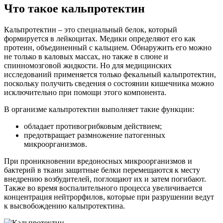
Что такое кальпротектин
Кальпротектин – это специальный белок, который
формируется в лейкоцитах. Медики определяют его как
протеин, объединенный с кальцием. Обнаружить его можно
не только в каловых массах, но также в слюне и
спинномозговой жидкости. Но для медицинских
исследований применяется только фекальный кальпротектин,
поскольку получить сведения о состоянии кишечника можно
исключительно при помощи этого компонента.
В организме кальпротектин выполняет такие функции:
обладает противогрибковым действием;
предотвращает размножение патогенных
микроорганизмов.
При проникновении вредоносных микроорганизмов и
бактерий в ткани защитные белки перемещаются к месту
внедрению возбудителей, поглощают их и затем погибают.
Также во время воспалительного процесса увеличивается
концентрация нейтрорфилов, которые при разрушении ведут
к высвобождению кальпротектина.