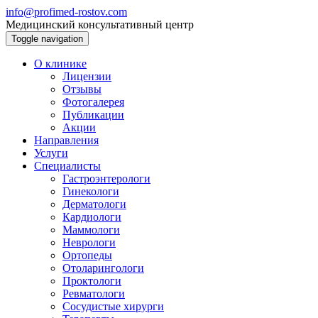
info@profimed-rostov.com
Медицинский консультативный центр
Toggle navigation
О клинике
Лицензии
Отзывы
Фотогалерея
Публикации
Акции
Направления
Услуги
Специалисты
Гастроэнтерологи
Гинекологи
Дерматологи
Кардиологи
Маммологи
Неврологи
Ортопеды
Отоларингологи
Проктологи
Ревматологи
Сосудистые хирурги