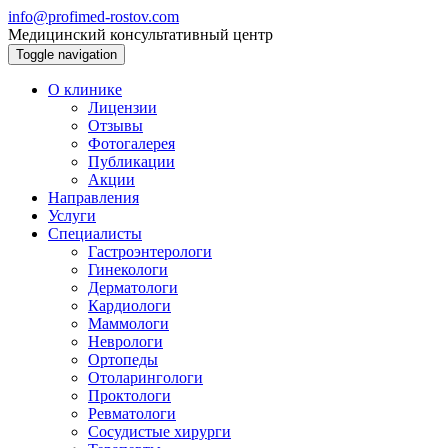
info@profimed-rostov.com
Медицинский консультативный центр
Toggle navigation
О клинике
Лицензии
Отзывы
Фотогалерея
Публикации
Акции
Направления
Услуги
Специалисты
Гастроэнтерологи
Гинекологи
Дерматологи
Кардиологи
Маммологи
Неврологи
Ортопеды
Отоларингологи
Проктологи
Ревматологи
Сосудистые хирурги