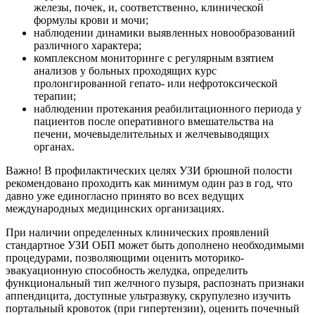
железы, почек, и, соответственно, клинической
формулы крови и мочи;
наблюдении динамики выявленных новообразований
различного характера;
комплексном мониторинге с регулярным взятием
анализов у больных проходящих курс
пролонгированной гепато- или нефротоксической
терапии;
наблюдении протекания реабилитационного периода у
пациентов после оперативного вмешательства на
печени, мочевыделительных и желчевыводящих
органах.
Важно! В профилактических целях УЗИ брюшной полости
рекомендовано проходить как минимум один раз в год, что
давно уже единогласно принято во всех ведущих
международных медицинских организациях.
При наличии определенных клинических проявлений
стандартное УЗИ ОБП может быть дополнено необходимыми
процедурами, позволяющими оценить моторико-
эвакуационную способность желудка, определить
функциональный тип желчного пузыря, распознать признаки
аппендицита, доступные ультразвуку, скрупулезно изучить
портальный кровоток (при гипертензии), оценить почечный