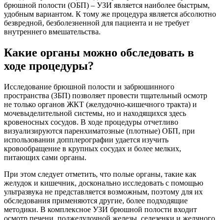
брюшной полости (ОБП) – УЗИ является наиболее быстрым,
удобным вариантом. К тому же процедура является абсолютно
безвредной, безболезненной для пациента и не требует
внутреннего вмешательства.
Какие органы можно обследовать в
ходе процедуры?
Исследование брюшной полости и забрюшинного
пространства (ЗБП) позволяет провести тщательный осмотр
не только органов ЖКТ (желудочно-кишечного тракта) и
мочевыделительной системы, но и находящихся здесь
кровеносных сосудов. В ходе процедуры отчетливо
визуализируются паренхиматозные (плотные) ОБП, при
использовании допплерографии удается изучить
кровообращение в крупных сосудах и более мелких,
питающих сами органы.
При этом следует отметить, что полые органы, такие как
желудок и кишечник, досконально исследовать с помощью
ультразвука не представляется возможным, поэтому для их
обследования применяются другие, более подходящие
методики. В комплексное УЗИ брюшной полости входит
осмотр печени, поджелудочной железы, селезенки и желчного