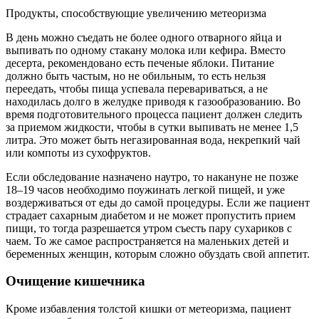
Продукты, способствующие увеличению метеоризма
В день можно съедать не более одного отварного яйца и
выпивать по одному стакану молока или кефира. Вместо
десерта, рекомендовано есть печеные яблоки. Питание
должно быть частым, но не обильным, то есть нельзя
переедать, чтобы пища успевала перевариваться, а не
находилась долго в желудке приводя к газообразованию. Во
время подготовительного процесса пациент должен следить
за приемом жидкости, чтобы в сутки выпивать не менее 1,5
литра. Это может быть негазированная вода, некрепкий чай
или компоты из сухофруктов.
Если обследование назначено наутро, то накануне не позже
18–19 часов необходимо поужинать легкой пищей, и уже
воздерживаться от еды до самой процедуры. Если же пациент
страдает сахарным диабетом и не может пропустить прием
пищи, то тогда разрешается утром съесть пару сухариков с
чаем. То же самое распространяется на маленьких детей и
беременных женщин, которым сложно обуздать свой аппетит.
Очищение кишечника
Кроме избавления толстой кишки от метеоризма, пациент