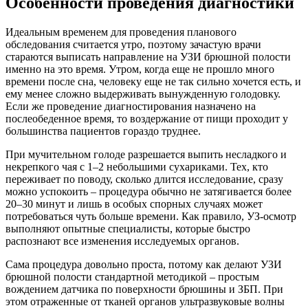
Особенности проведения диагностики
Идеальным временем для проведения планового
обследования считается утро, поэтому зачастую врачи
стараются выписать направление на УЗИ брюшной полости
именно на это время. Утром, когда еще не прошло много
времени после сна, человеку еще не так сильно хочется есть, и
ему менее сложно выдерживать вынужденную голодовку.
Если же проведение диагностирования назначено на
послеобеденное время, то воздержание от пищи проходит у
большинства пациентов гораздо труднее.
При мучительном голоде разрешается выпить несладкого и
некрепкого чая с 1–2 небольшими сухариками. Тех, кто
переживает по поводу, сколько длится исследование, сразу
можно успокоить – процедура обычно не затягивается более
20–30 минут и лишь в особых спорных случаях может
потребоваться чуть больше времени. Как правило, УЗ-осмотр
выполняют опытные специалисты, которые быстро
распознают все изменения исследуемых органов.
Сама процедура довольно проста, потому как делают УЗИ
брюшной полости стандартной методикой – простым
вождением датчика по поверхности брюшины и ЗБП. При
этом отраженные от тканей органов ультразвуковые волны