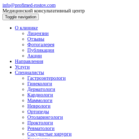
info@profimed-rostov.com
Медицинский консультативный центр
Toggle navigation
О клинике
Лицензии
Отзывы
Фотогалерея
Публикации
Акции
Направления
Услуги
Специалисты
Гастроэнтерологи
Гинекологи
Дерматологи
Кардиологи
Маммологи
Неврологи
Ортопеды
Отоларингологи
Проктологи
Ревматологи
Сосудистые хирурги