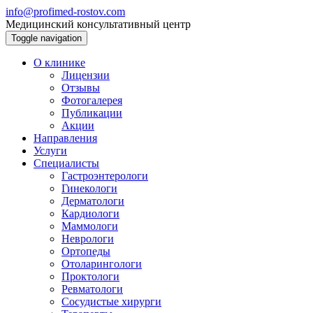
info@profimed-rostov.com
Медицинский консультативный центр
Toggle navigation
О клинике
Лицензии
Отзывы
Фотогалерея
Публикации
Акции
Направления
Услуги
Специалисты
Гастроэнтерологи
Гинекологи
Дерматологи
Кардиологи
Маммологи
Неврологи
Ортопеды
Отоларингологи
Проктологи
Ревматологи
Сосудистые хирурги