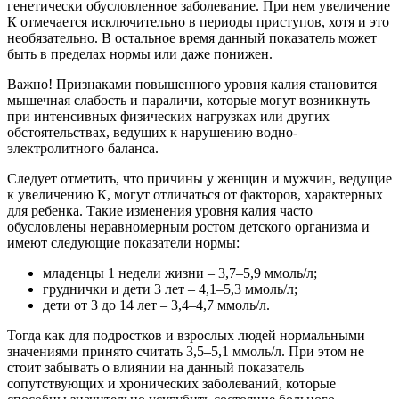
генетически обусловленное заболевание. При нем увеличение
К отмечается исключительно в периоды приступов, хотя и это
необязательно. В остальное время данный показатель может
быть в пределах нормы или даже понижен.
Важно! Признаками повышенного уровня калия становится
мышечная слабость и параличи, которые могут возникнуть
при интенсивных физических нагрузках или других
обстоятельствах, ведущих к нарушению водно-
электролитного баланса.
Следует отметить, что причины у женщин и мужчин, ведущие
к увеличению К, могут отличаться от факторов, характерных
для ребенка. Такие изменения уровня калия часто
обусловлены неравномерным ростом детского организма и
имеют следующие показатели нормы:
младенцы 1 недели жизни – 3,7–5,9 ммоль/л;
груднички и дети 3 лет – 4,1–5,3 ммоль/л;
дети от 3 до 14 лет – 3,4–4,7 ммоль/л.
Тогда как для подростков и взрослых людей нормальными
значениями принято считать 3,5–5,1 ммоль/л. При этом не
стоит забывать о влиянии на данный показатель
сопутствующих и хронических заболеваний, которые