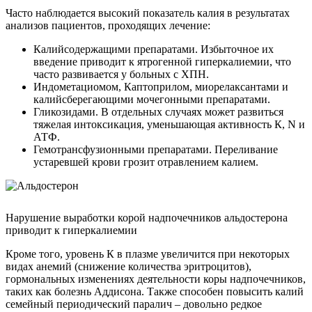
Часто наблюдается высокий показатель калия в результатах
анализов пациентов, проходящих лечение:
Калийсодержащими препаратами. Избыточное их
введение приводит к ятрогенной гиперкалиемии, что
часто развивается у больных с ХПН.
Индометациомом, Каптоприлом, миорелаксантами и
калийсберегающими мочегонными препаратами.
Гликозидами. В отдельных случаях может развиться
тяжелая интоксикация, уменьшающая активность К, N и
АТФ.
Гемотрансфузионными препаратами. Переливание
устаревшей крови грозит отравлением калием.
Нарушение выработки корой надпочечников альдостерона
приводит к гиперкалиемии
Кроме того, уровень К в плазме увеличится при некоторых
видах анемий (снижение количества эритроцитов),
гормональных изменениях деятельности коры надпочечников,
таких как болезнь Аддисона. Также способен повысить калий
семейный периодический паралич – довольно редкое