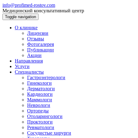
info@profimed-rostov.com
Медицинский консультативный центр
Toggle navigation
О клинике
Лицензии
Отзывы
Фотогалерея
Публикации
Акции
Направления
Услуги
Специалисты
Гастроэнтерологи
Гинекологи
Дерматологи
Кардиологи
Маммологи
Неврологи
Ортопеды
Отоларингологи
Проктологи
Ревматологи
Сосудистые хирурги