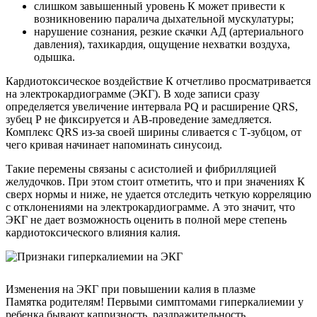
слишком завышенный уровень К может привести к
возникновению паралича дыхательной мускулатуры;
нарушение сознания, резкие скачки АД (артериального
давления), тахикардия, ощущение нехватки воздуха,
одышка.
Кардиотоксическое воздействие К отчетливо просматривается
на электрокардиограмме (ЭКГ). В ходе записи сразу
определяется увеличение интервала PQ и расширение QRS,
зубец Р не фиксируется и АВ-проведение замедляется.
Комплекс QRS из-за своей ширины сливается с Т-зубцом, от
чего кривая начинает напоминать синусоид.
Такие перемены связаны с асистолией и фибрилляцией
желудочков. При этом стоит отметить, что и при значениях К
сверх нормы и ниже, не удается отследить четкую корреляцию
с отклонениями на электрокардиограмме. А это значит, что
ЭКГ не дает возможность оценить в полной мере степень
кардиотоксического влияния калия.
Изменения на ЭКГ при повышении калия в плазме
Памятка родителям! Первыми симптомами гиперкалиемии у
ребенка бывают капризность, раздражительность,