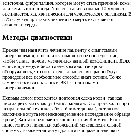
асистолия, фибрилляция, которые могут стать причиной комы
или летального исхода. Уровень калия в плазме 10 ммоль/л
оценивается, как критический для человеческого организма. В
85% случаев при таких значениях смерть наступает от
остановки сердца.
Методы диагностики
Прежде чем назначить лечение пациенту с симптомами
гиперкалиемии, проводится комплексное обследование,
чтобы узнать, почему увеличился данный коэффициент. Даже
если, к примеру, в биохимическом анализе крови
обнаружилось, что показатель завышен, все равно будут
проведены все необходимые способы диагностики. То же
самое относится и к записи ЭКГ с признаками
гиперкалиемии.
Первым делом проводится повторная сдача крови, так как
иногда результаты могут быть ложными. Это происходит при
неправильной технике забора биоматериала (длительное
наложение жгута или несвоевременное исследование образца
крови). Затем определяется концентрация К в моче. Если
присутствуют признаки заболеваний мочевыделительной
системы, то значения могут достигать и даже превышать