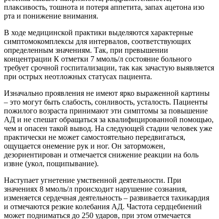
плаксивость, тошнота и потеря аппетита, запах ацетона изо
рта и понижение внимания.
В ходе медицинской практики выделяются характерные
симптомокомплексы для интервалов, соответствующих
определенным значениям. Так, при превышении
концентрации К отметки 7 ммоль/л состояние больного
требует срочной госпитализации, так как зачастую выявляется
при острых неотложных статусах пациента.
Изначально проявления не имеют ярко выраженной картины
– это могут быть слабость, сонливость, усталость. Пациенты
пожилого возраста принимают эти симптомы за повышение
АД и не спешат обращаться за квалифицированной помощью,
чем и опасен такой вывод. На следующей стадии человек уже
практически не может самостоятельно передвигаться,
ощущается онемение рук и ног. Он заторможен,
дезориентирован и отмечается снижение реакции на боль
извне (укол, пощипывание).
Наступает угнетение умственной деятельности. При
значениях 8 ммоль/л происходит нарушение сознания,
изменяется сердечная деятельность – развивается тахикардия
и отмечаются резкие колебания АД. Частота сердцебиений
может подниматься до 250 ударов, при этом отмечается