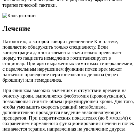
терапевтической тактики.
Лечение
Патологию, о которой говорит увеличение К в плазме,
подвластно обнаружить только специалисту. Если
концентрация данного элемента значительно превышает
норму, то пациента немедленно госпитализируют в
стационар. При ярко выраженных симптомах гиперкалиемии,
с параллельным нарушением функции почек врач может
назначить проведение перитонеального диализа (через
брюшину) или гемодиализа.
При слишком высоких значениях и отсутствии времени на
очистку крови, выполняется флеботомия (кровопускание),
позволяющая снизить объем циркулирующей крови. Для того,
чтобы уменьшить скорость реакций метаболизма,
дополнительно проводится введение анаболизирующих
препаратов. При некритических показателях (до 6 ммоль/л) с
сохранением нормального функционирования печени и почек
назначается терапия, направленная на увеличение диуреза.