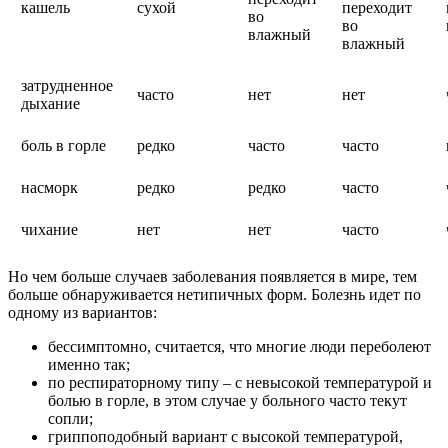
кашель
сухой
переходит
во
во
влажный
влажный
затрудненное
часто
нет
нет
дыхание
боль в горле
редко
часто
часто
насморк
редко
редко
часто
чихание
нет
нет
часто
Но чем больше случаев заболевания появляется в мире, тем
больше обнаруживается нетипичных форм. Болезнь идет по
одному из вариантов:
бессимптомно, считается, что многие люди переболеют
именно так;
по респираторному типу – с невысокой температурой и
болью в горле, в этом случае у больного часто текут
сопли;
гриппоподобный вариант с высокой температурой,