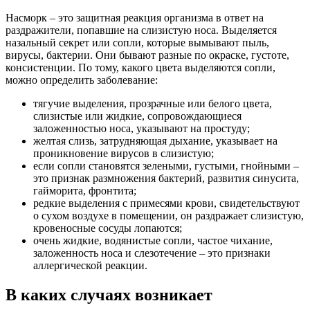
Насморк – это защитная реакция организма в ответ на
раздражители, попавшие на слизистую носа. Выделяется
назальный секрет или сопли, которые вымывают пыль,
вирусы, бактерии. Они бывают разные по окраске, густоте,
консистенции. По тому, какого цвета выделяются сопли,
можно определить заболевание:
тягучие выделения, прозрачные или белого цвета,
слизистые или жидкие, сопровождающиеся
заложенностью носа, указывают на простуду;
желтая слизь, затрудняющая дыхание, указывает на
проникновение вирусов в слизистую;
если сопли становятся зелеными, густыми, гнойными –
это признак размножения бактерий, развития синусита,
гайморита, фронтита;
редкие выделения с примесями крови, свидетельствуют
о сухом воздухе в помещении, он раздражает слизистую,
кровеносные сосуды лопаются;
очень жидкие, водянистые сопли, частое чихание,
заложенность носа и слезотечение – это признаки
аллергической реакции.
В каких случаях возникает