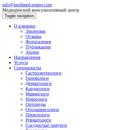
info@profimed-rostov.com
Медицинский консультативный центр
Toggle navigation
О клинике
Лицензии
Отзывы
Фотогалерея
Публикации
Акции
Направления
Услуги
Специалисты
Гастроэнтерологи
Гинекологи
Дерматологи
Кардиологи
Маммологи
Неврологи
Ортопеды
Отоларингологи
Проктологи
Ревматологи
Сосудистые хирурги