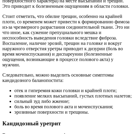
поверхностного характера) на месте высыпаний и трещин.
Это приводит к болезненным ощущениям в области головки.
Стоит отметить, что обилие трещин, особенно на крайней
плоти, со временем может привести к формированию фимоза
из-за чрезмерного разрастания соединительной ткани. Это ни
что иное, как сужение препуциального мешка и
неспособность выведения головки вследствие фиброза.
Воспаление, наличие эрозий, трещин на головке и вокруг
наружного отверстия уретры приводит к дизурии (боль во
время мочеиспускания) и диспареунии (болезненные
ощущения, возникающие в процессе полового акта) у
мужчин.
Следовательно, можно выделить основные симптомы
кандидозного баланопостита:
отек и гиперемия кожи головки и крайней плоти;
появление мелких высыпаний, густых плотных налетов;
сильный зуд либо жжение;
боль во время полового акта и мочеиспускания;
эрозивные поверхности и трещины.
Кандидозный уретрит