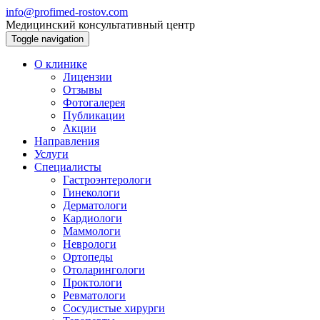
info@profimed-rostov.com
Медицинский консультативный центр
Toggle navigation
О клинике
Лицензии
Отзывы
Фотогалерея
Публикации
Акции
Направления
Услуги
Специалисты
Гастроэнтерологи
Гинекологи
Дерматологи
Кардиологи
Маммологи
Неврологи
Ортопеды
Отоларингологи
Проктологи
Ревматологи
Сосудистые хирурги