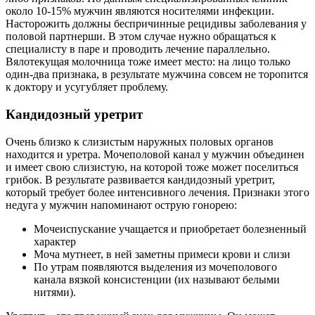
около 10-15% мужчин являются носителями инфекции.
Насторожить должны беспричинные рецидивы заболевания у
половой партнерши. В этом случае нужно обращаться к
специалисту в паре и проводить лечение параллельно.
Вялотекущая молочница тоже имеет место: на лицо только
один-два признака, в результате мужчина совсем не торопится
к доктору и усугубляет проблему.
Кандидозный уретрит
Очень близко к слизистым наружных половых органов
находится и уретра. Мочеполовой канал у мужчин объединен
и имеет свою слизистую, на которой тоже может поселиться
грибок. В результате развивается кандидозный уретрит,
который требует более интенсивного лечения. Признаки этого
недуга у мужчин напоминают острую гонорею:
Мочеиспускание учащается и приобретает болезненный
характер
Моча мутнеет, в ней заметны примеси крови и слизи
По утрам появляются выделения из мочеполового
канала вязкой консистенции (их называют белыми
нитями).