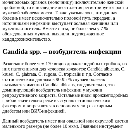
мочеполовых органов (молочницу) исключительно женской
проблемой, то в последние десятилетия регистрируется рост и
мужской заболеваемости. Также указывалось, что данная
болезнь имеет исключительно половой путь передачи, а
источниками инфекции выступает больная женщина или
мужчина-носитель. Вместе с тем, не более чем у 7 %
обследованных мужчин выявили подтвержденное
кандидозоносительство.
Candida spp. – возбудитель инфекции
Различают более чем 170 видов дрожжеподобных грибков, из
них патогенными для человека являются: Candida albicans, C.
krusei, C. glabrata, C. rugosa, C. tropicalis и т.д. Согласно
статистическим данным в 90-95 % случаев болезнь
вызывается именно Candida albicans, следовательно, это
доминирующий возбудитель инфекции у мужчин
репродуктивного возраста. Остальные виды дрожжеподобных
грибов значительно реже выступают этиологическим
фактором и встречаются в основном у лиц с сахарным
диабетом или ВИЧ-инфекцией.
Данный возбудитель имеет вид овальной или округлой клетки
маленького размера (не более 10 мкм). Главный инструмент