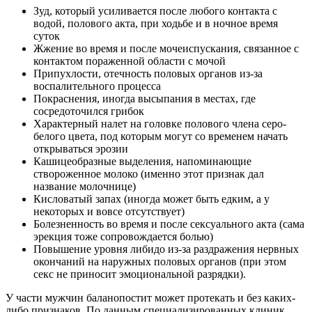
Зуд, который усиливается после любого контакта с
водой, полового акта, при ходьбе и в ночное время
суток
Жжение во время и после мочеиспускания, связанное с
контактом пораженной области с мочой
Припухлости, отечность половых органов из-за
воспалительного процесса
Покраснения, иногда высыпания в местах, где
сосредоточился грибок
Характерный налет на головке полового члена серо-
белого цвета, под которым могут со временем начать
открываться эрозии
Кашицеобразные выделения, напоминающие
створоженное молоко (именно этот признак дал
название молочнице)
Кисловатый запах (иногда может быть едким, а у
некоторых и вовсе отсутствует)
Болезненность во время и после сексуального акта (сама
эрекция тоже сопровождается болью)
Повышение уровня либидо из-за раздражения нервных
окончаний на наружных половых органов (при этом
секс не приносит эмоциональной разрядки).
У части мужчин баланопостит может протекать и без каких-
либо признаков. По данным специализированных клиник