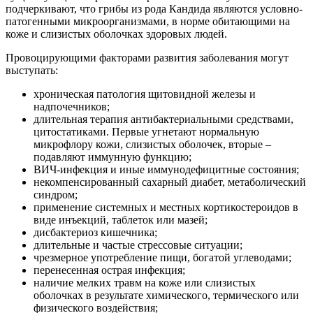
подчеркивают, что грибы из рода Кандида являются условно-
патогенными микроорганизмами, в норме обитающими на
коже и слизистых оболочках здоровых людей.
Провоцирующими факторами развития заболевания могут
выступать:
хроническая патология щитовидной железы и
надпочечников;
длительная терапия антибактериальными средствами,
цитостатиками. Первые угнетают нормальную
микрофлору кожи, слизистых оболочек, вторые –
подавляют иммунную функцию;
ВИЧ-инфекция и иные иммунодефицитные состояния;
некомпенсированный сахарный диабет, метаболический
синдром;
применение системных и местных кортикостероидов в
виде инъекций, таблеток или мазей;
дисбактериоз кишечника;
длительные и частые стрессовые ситуации;
чрезмерное употребление пищи, богатой углеводами;
перенесенная острая инфекция;
наличие мелких травм на коже или слизистых
оболочках в результате химического, термического или
физического воздействия;