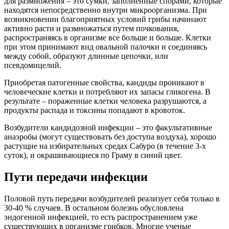
для размножения – это сумки, заполненные спорами, которые
находятся непосредственно внутри микроорганизма. При
возникновении благоприятных условий грибы начинают
активно расти и размножаться путем почкования,
распространяясь в организме все больше и больше. Клетки
при этом принимают вид овальной палочки и соединяясь
между собой, образуют длинные цепочки, или
псевдомицелий.
Приобретая патогенные свойства, кандиды проникают в
человеческие клетки и потребляют их запасы гликогена. В
результате – пораженные клетки человека разрушаются, а
продукты распада и токсины попадают в кровоток.
Возбудители кандидозной инфекции – это факультативные
анаэробы (могут существовать без доступа воздуха), хорошо
растущие на избирательных средах Сабуро (в течение 3-х
суток), и окрашивающиеся по Граму в синий цвет.
Пути передачи инфекции
Половой путь передачи возбудителей реализует себя только в
30-40 % случаев. В остальном болезнь обусловлена
эндогенной инфекцией, то есть распространением уже
существующих в организме грибков. Многие ученые