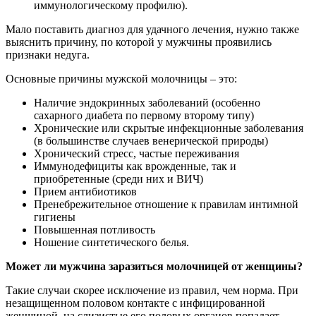
иммунологическому профилю).
Мало поставить диагноз для удачного лечения, нужно также
выяснить причину, по которой у мужчины проявились
признаки недуга.
Основные причины мужской молочницы – это:
Наличие эндокринных заболеваний (особенно
сахарного диабета по первому второму типу)
Хронические или скрытые инфекционные заболевания
(в большинстве случаев венерической природы)
Хронический стресс, частые переживания
Иммунодефициты как врожденные, так и
приобретенные (среди них и ВИЧ)
Прием антибиотиков
Пренебрежительное отношение к правилам интимной
гигиены
Повышенная потливость
Ношение синтетического белья.
Может ли мужчина заразиться молочницей от женщины?
Такие случаи скорее исключение из правил, чем норма. При
незащищенном половом контакте с инфицированной
женщиной, на слизистые его половых органов попадает