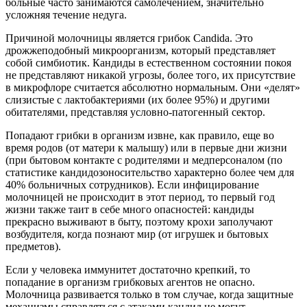
больные часто занимаются самолечением, значительно
усложняя течение недуга.
Причиной молочницы является грибок Candida. Это
дрожжеподобный микроорганизм, который представляет
собой симбиотик. Кандиды в естественном состоянии покоя
не представляют никакой угрозы, более того, их присутствие
в микрофлоре считается абсолютно нормальным. Они «делят»
слизистые с лактобактериями (их более 95%) и другими
обитателями, представляя условно-патогенный сектор.
Попадают грибки в организм извне, как правило, еще во
время родов (от матери к малышу) или в первые дни жизни
(при бытовом контакте с родителями и медперсоналом (по
статистике кандидозоносительство характерно более чем для
40% больничных сотрудников). Если инфицирование
молочницей не происходит в этот период, то первый год
жизни также таит в себе много опасностей: кандиды
прекрасно выживают в быту, поэтому крохи заполучают
возбудителя, когда познают мир (от игрушек и бытовых
предметов).
Если у человека иммунитет достаточно крепкий, то
попадание в организм грибковых агентов не опасно.
Молочница развивается только в том случае, когда защитные
механизмы справляться с атаками кандид не могут.