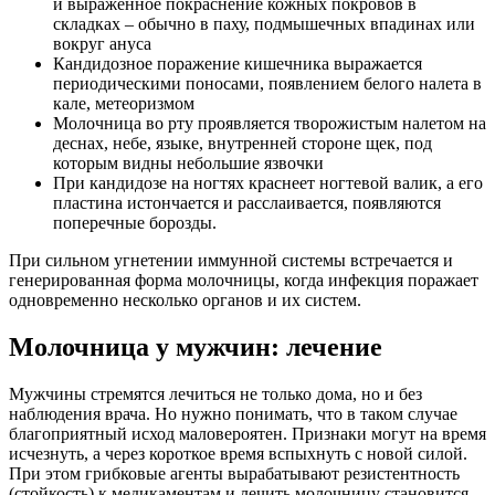
и выраженное покраснение кожных покровов в
складках – обычно в паху, подмышечных впадинах или
вокруг ануса
Кандидозное поражение кишечника выражается
периодическими поносами, появлением белого налета в
кале, метеоризмом
Молочница во рту проявляется творожистым налетом на
деснах, небе, языке, внутренней стороне щек, под
которым видны небольшие язвочки
При кандидозе на ногтях краснеет ногтевой валик, а его
пластина истончается и расслаивается, появляются
поперечные борозды.
При сильном угнетении иммунной системы встречается и
генерированная форма молочницы, когда инфекция поражает
одновременно несколько органов и их систем.
Молочница у мужчин: лечение
Мужчины стремятся лечиться не только дома, но и без
наблюдения врача. Но нужно понимать, что в таком случае
благоприятный исход маловероятен. Признаки могут на время
исчезнуть, а через короткое время вспыхнуть с новой силой.
При этом грибковые агенты вырабатывают резистентность
(стойкость) к медикаментам и лечить молочницу становится