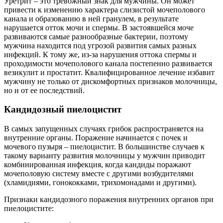
Уретрит – это тревожный знак для мужчины. Он может
привести к изменению характера слизистой мочеполового
канала и образованию в ней гранулем, в результате
нарушается отток мочи и спермы. В застоявшейся моче
развиваются самые разнообразные бактерии, поэтому
мужчина находится под угрозой развития самых разных
инфекций. К тому же, из-за нарушения оттока спермы и
проходимости мочеполового канала постепенно развивается
везикулит и простатит. Квалифицированное лечение избавит
мужчину не только от дискомфортных признаков молочницы,
но и от ее последствий.
Кандидозный пиелоцистит
В самых запущенных случаях грибок распространяется на
внутренние органы. Поражение начинается с почек и
мочевого пузыря – пиелоцистит. В большинстве случаев к
такому варианту развития молочницы у мужчин приводит
комбинированная инфекция, когда кандиды поражают
мочеполовую систему вместе с другими возбудителями
(хламидиями, гонококками, трихомонадами и другими).
Признаки кандидозного поражения внутренних органов при
пиелоцистите: