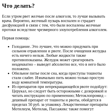
Что делать?
Если утром рвет желчью после алкоголя, то лучше вызывать
врача. Вероятно, желчный пузырь воспален и страдает
дисфункцией в связи с тем, что были воспалены желчные
протоки вследствие чрезмерного злоупотребления алкоголем.
Первая помощь:
Голодание. Это лучшее, что можно придумать при
сильном отравлении и рвоте. После очищения желудка
есть ничего нельзя. Любые жидкости также
противопоказаны. Желудок может среагировать
неадекватно – выведет абсолютно все, что в него было
положено.
Обильное питье после сна, когда приступы тошноты
стали слабее. Изначально пить можно только простую
воду комнатной температуры.
Из препаратов при непрекращающейся рвоте подойдут:
Церукал, но следует быть осторожными с дозировкой и
читать инструкцию по применению; Метоклопромид –
дешевый препарат от тошноты и рвоты, обойдется в
пределах 50 руб. за упаковку. Лекарственные препараты
Мотилиум, Мотилак, Пассажикс также помогут