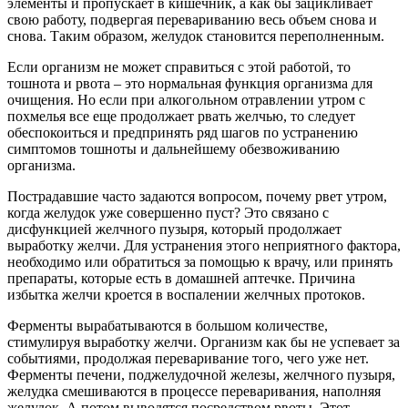
элементы и пропускает в кишечник, а как бы зацикливает
свою работу, подвергая перевариванию весь объем снова и
снова. Таким образом, желудок становится переполненным.
Если организм не может справиться с этой работой, то
тошнота и рвота – это нормальная функция организма для
очищения. Но если при алкогольном отравлении утром с
похмелья все еще продолжает рвать желчью, то следует
обеспокоиться и предпринять ряд шагов по устранению
симптомов тошноты и дальнейшему обезвоживанию
организма.
Пострадавшие часто задаются вопросом, почему рвет утром,
когда желудок уже совершенно пуст? Это связано с
дисфункцией желчного пузыря, который продолжает
выработку желчи. Для устранения этого неприятного фактора,
необходимо или обратиться за помощью к врачу, или принять
препараты, которые есть в домашней аптечке. Причина
избытка желчи кроется в воспалении желчных протоков.
Ферменты вырабатываются в большом количестве,
стимулируя выработку желчи. Организм как бы не успевает за
событиями, продолжая переваривание того, чего уже нет.
Ферменты печени, поджелудочной железы, желчного пузыря,
желудка смешиваются в процессе переваривания, наполняя
желудок. А потом выводятся посредством рвоты. Этот