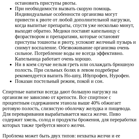
остановить приступы рвоты.
При необходимости вызвать скорую помощь.
Индивидуальные особенности организма могут
привести к рвоте от любой дополнительной нагрузки,
когда выпитые препараты, спустя уже несколько минут,
выходят обратно. Медики поставят капельницу с
физраствором и препаратами, которые остановят
приступы тошноты и рвоту, успокоят желчный пузырь и
снимут воспаление. Обезвоживание организма очень
сильное. Потребление воды не всегда эффективно.
Капельница работает очень хорошо.
Ни в коем случае нельзя греть или охлаждать брюшную
полость. При сильных болях в левом подреберье
рекомендуется выпить Но-шпу, Ибупрофен, Нурофен.
Показан постельный режим, покой и сон.
Спиртные напитки всегда дают большую нагрузку на
организм не зависимо от крепости. Все спиртное с
процентным содержанием этанола выше 40% обжигает
ротовую полость, слизистую оболочку желудка и пищевода.
Для переваривания вырабатывается масса желчи. Пиво
содержит хмель, солод и продукты брожения, для переработки
которых также требуется много желчи.
Проблема может быть двух типов: нехватка желчи и ее