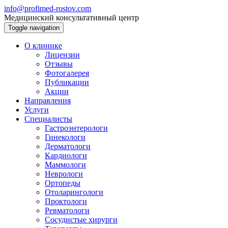
info@profimed-rostov.com
Медицинский консультативный центр
Toggle navigation
О клинике
Лицензии
Отзывы
Фотогалерея
Публикации
Акции
Направления
Услуги
Специалисты
Гастроэнтерологи
Гинекологи
Дерматологи
Кардиологи
Маммологи
Неврологи
Ортопеды
Отоларингологи
Проктологи
Ревматологи
Сосудистые хирурги