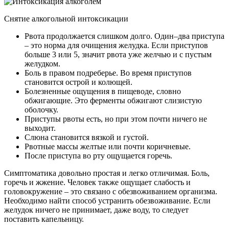
Снятие алкогольной интоксикации
Рвота продолжается слишком долго. Один–два приступа
– это норма для очищения желудка. Если приступов
больше 3 или 5, значит рвота уже желчью и с пустым
желудком.
Боль в правом подреберье. Во время приступов
становится острой и колющей.
Болезненные ощущения в пищеводе, словно
обжигающие. Это ферменты обжигают слизистую
оболочку.
Приступы рвоты есть, но при этом почти ничего не
выходит.
Слюна становится вязкой и густой.
Рвотные массы желтые или почти коричневые.
После приступа во рту ощущается горечь.
Симптоматика довольно простая и легко отличимая. Боль,
горечь и жжение. Человек также ощущает слабость и
головокружение – это связано с обезвоживанием организма.
Необходимо найти способ устранить обезвоживание. Если
желудок ничего не принимает, даже воду, то следует
поставить капельницу.