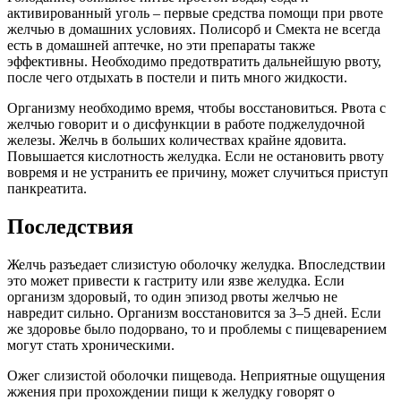
активированный уголь – первые средства помощи при рвоте
желчью в домашних условиях. Полисорб и Смекта не всегда
есть в домашней аптечке, но эти препараты также
эффективны. Необходимо предотвратить дальнейшую рвоту,
после чего отдыхать в постели и пить много жидкости.
Организму необходимо время, чтобы восстановиться. Рвота с
желчью говорит и о дисфункции в работе поджелудочной
железы. Желчь в больших количествах крайне ядовита.
Повышается кислотность желудка. Если не остановить рвоту
вовремя и не устранить ее причину, может случиться приступ
панкреатита.
Последствия
Желчь разъедает слизистую оболочку желудка. Впоследствии
это может привести к гастриту или язве желудка. Если
организм здоровый, то один эпизод рвоты желчью не
навредит сильно. Организм восстановится за 3–5 дней. Если
же здоровье было подорвано, то и проблемы с пищеварением
могут стать хроническими.
Ожег слизистой оболочки пищевода. Неприятные ощущения
жжения при прохождении пищи к желудку говорят о