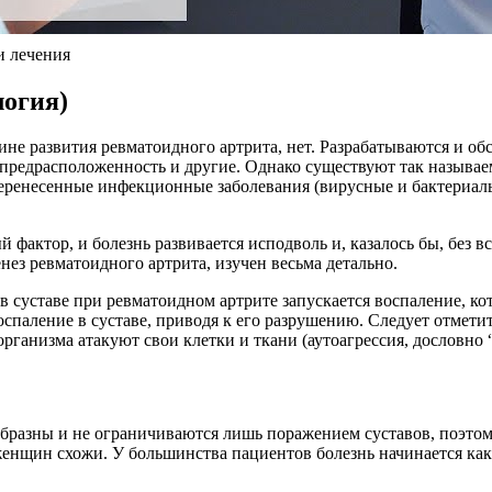
 лечения
логия)
не развития ревматоидного артрита, нет. Разрабатываются и обс
предрасположенность и другие. Однако существуют так называем
перенесенные инфекционные заболевания (вирусные и бактериаль
 фактор, и болезнь развивается исподволь и, казалось бы, без в
енез ревматоидного артрита, изучен весьма детально.
 суставе при ревматоидном артрите запускается воспаление, ко
оспаление в суставе, приводя к его разрушению. Следует отмети
рганизма атакуют свои клетки и ткани (аутоагрессия, дословно “
разны и не ограничиваются лишь поражением суставов, поэтому
нщин схожи. У большинства пациентов болезнь начинается как б