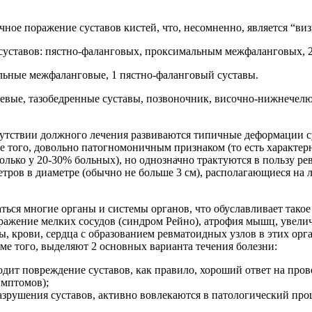
ное поражение суставов кистей, что, несомненно, является “виз
суставов: пястно-фаланговых, проксимальным межфаланговых, 
альные межфаланговые, 1 пястно-фаланговый суставы.
ечевые, тазобедренные суставы, позвоночник, височно-нижнечел
сутствии должного лечения развиваются типичные деформации су
е того, довольно патогномоничным признаком (то есть характерн
олько у 20-30% больных), но однозначно трактуются в пользу р
ров в диаметре (обычно не больше 3 см), располагающиеся на ло
ься многие органы и системы органов, что обуславливает такое 
ажение мелких сосудов (синдром Рейно), атрофия мышц, увели
, крови, сердца с образованием ревматоидных узлов в этих орга
оме того, выделяют 2 основных варианта течения болезни:
дит повреждение суставов, как правило, хороший ответ на про
имптомов);
зрушения суставов, активно вовлекаются в патологический проц