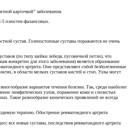
итной карточкой” заболевания.
2-5 плюстне-фаланговых.
юстной сустав. Голеностопные суставы поражаются не очень
ставов (по типу шейки лебедя, пуговичной петли), что
ым конкретно для этого заболевания) является образование
евматоидного артрита. Они представляют собой безболезненные
ктях, в области мелких суставов кистей и стоп. Узлы могут
многообразие вариантов течения болезни. Так, среди наиболее
чение лимфатических узлов, поражение кожи и слизистых
нах. Такое разнообразие кинических проявлений не всегда
водимую терапию. Обострение ревматоидного артрита
есс все новые суставы, последствия ревматоидного артрита