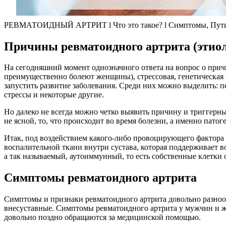
РЕВМАТОИДНЫЙ АРТРИТ l Что это такое? l Симптомы, Пути
Причины ревматоидного артрита (этио
На сегодняшний момент однозначного ответа на вопрос о причи
преимущественно болеют женщины), стрессовая, генетическая 
запустить развитие заболевания. Среди них можно выделить: 
стрессы и некоторые другие.
Но далеко не всегда можно четко выявить причину и триггерный
не ясной, то, что происходит во время болезни, а именно патог
Итак, под воздействием какого-либо провоцирующего фактора в
воспалительной ткани внутри сустава, которая поддерживает в
а так называемый, аутоиммунный, то есть собственные клетки о
Симптомы ревматоидного артрита
Симптомы и признаки ревматоидного артрита довольно разнооб
внесуставные. Симптомы ревматоидного артрита у мужчин и же
довольно поздно обращаются за медицинской помощью.