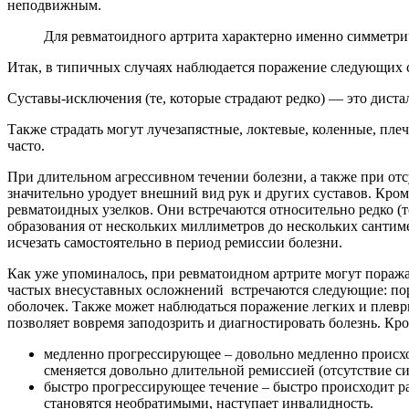
неподвижным.
Для ревматоидного артрита характерно именно симметрич
Итак, в типичных случаях наблюдается поражение следующих 
Суставы-исключения (те, которые страдают редко) — это дист
Также страдать могут лучезапястные, локтевые, коленные, пл
часто.
При длительном агрессивном течении болезни, а также при от
значительно уродует внешний вид рук и других суставов. Кром
ревматоидных узелков. Они встречаются относительно редко (т
образования от нескольких миллиметров до нескольких сантимет
исчезать самостоятельно в период ремиссии болезни.
Как уже упоминалось, при ревматоидном артрите могут поражат
частых внесуставных осложнений встречаются следующие: пор
оболочек. Также может наблюдаться поражение легких и плевры
позволяет вовремя заподозрить и диагностировать болезнь. Кр
медленно прогрессирующее – довольно медленно происхо
сменяется довольно длительной ремиссией (отсутствие с
быстро прогрессирующее течение – быстро происходит ра
становятся необратимыми, наступает инвалидность.