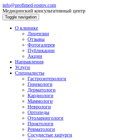
info@profimed-rostov.com
Медицинский консультативный центр
Toggle navigation
О клинике
Лицензии
Отзывы
Фотогалерея
Публикации
Акции
Направления
Услуги
Специалисты
Гастроэнтерологи
Гинекологи
Дерматологи
Кардиологи
Маммологи
Неврологи
Ортопеды
Отоларингологи
Проктологи
Ревматологи
Сосудистые хирурги