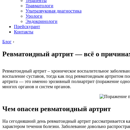
Терапевты
Травматологи
Ультразвуковая диагностика
Урологи
Эндокринологи
Прейскурант
Контакты
Блог
›
Ревматоидный артрит — всё о причинах
Ревматоидный артрит – хроническое воспалительное заболеван
воспаление суставов, тогда как под ревматоидным артритом п
артрита — это именно эрозивный полиартрит (поражение одновр
многих органов и систем органов.
Чем опасен ревматоидный артрит
На сегодняшний день ревматоидный артрит рассматривается ка
характером течения болезни. Заболевание довольно распрост