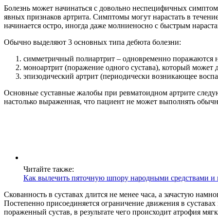
Болезнь может начинаться с довольно неспецифичных симптомо
явных признаков артрита. Симптомы могут нарастать в течение 
начинается остро, иногда даже молниеносно с быстрым нарас
Обычно выделяют 3 основных типа дебюта болезни:
симметричный полиартрит – одновременно поражаются не
моноартрит (поражение одного сустава), который может 
эпизодический артрит (периодически возникающее воспал
Основные суставные жалобы при ревматоидном артрите следующи
настолько выраженная, что пациент не может выполнять обычные
Читайте также:
Как вылечить пяточную шпору народными средствами и 
Скованность в суставах длится не менее часа, а зачастую намно
Постепенно присоединяется ограничение движения в суставах 
пораженный сустав, в результате чего происходит атрофия мяг