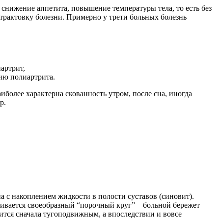
снижение аппетита, повышение температуры тела, то есть без
т трактовку болезни. Примерно у трети больных болезнь
артрит,
ию полиартрита.
более характерна скованность утром, после сна, иногда
р.
ана с накоплением жидкости в полости суставов (синовит).
вивается своеобразный “порочный круг” – больной бережет
вится сначала тугоподвижным, а впоследствии и вовсе