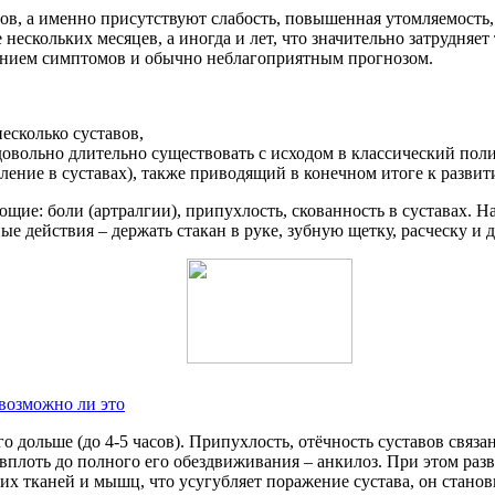
в, а именно присутствуют слабость, повышенная утомляемость, 
нескольких месяцев, а иногда и лет, что значительно затрудняе
танием симптомов и обычно неблагоприятным прогнозом.
сколько суставов,
довольно длительно существовать с исходом в классический поли
ение в суставах), также приводящий в конечном итоге к развит
е: боли (артралгии), припухлость, скованность в суставах. Наи
 действия – держать стакан в руке, зубную щетку, расческу и д
возможно ли это
го дольше (до 4-5 часов). Припухлость, отёчность суставов связ
вплоть до полного его обездвиживания – анкилоз. При этом раз
ких тканей и мышц, что усугубляет поражение сустава, он стано