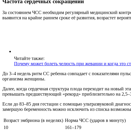
Частота сердечных сокращений
За состоянием ЧСС необходим регулярный медицинский контро
выявится на крайне раннем сроке её развития, возрастет вероя
Читайте также:
Почему может болеть челюсть при жевании и когда это с
До 3–4 недель ритм СС ребенка совпадает с показателями пуль
организма женщины.
Далее, когда сердечная структура плода переходит на новый э
превышать предшествующий «рекорд» приблизительно на 2,5–3 
Если до 83–85 дня гестации с помощью ультразвуковой диагнос
замершую беременность можно исключить из списка возможны
Возраст эмбриона (в неделях)
Норма ЧСС (ударов в минуту)
10
161–179