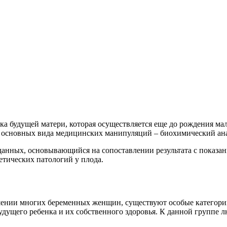
а будущей матери, которая осуществляется еще до рождения мал
 2 основных вида медицинских манипуляций – биохимический ан
данных, основывающийся на сопоставлении результата с показа
етических патологий у плода.
ошении многих беременных женщин, существуют особые категори
удущего ребенка и их собственного здоровья. К данной группе л