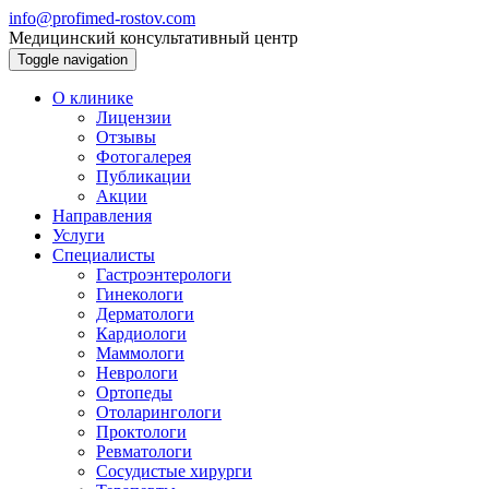
info@profimed-rostov.com
Медицинский консультативный центр
Toggle navigation
О клинике
Лицензии
Отзывы
Фотогалерея
Публикации
Акции
Направления
Услуги
Специалисты
Гастроэнтерологи
Гинекологи
Дерматологи
Кардиологи
Маммологи
Неврологи
Ортопеды
Отоларингологи
Проктологи
Ревматологи
Сосудистые хирурги