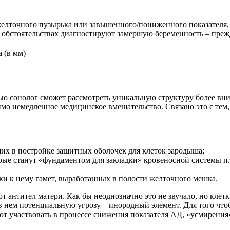
елточного пузырька или завышенного/пониженного показателя, 
х обстоятельствах диагностируют замершую беременность – пре
 (в мм)
ью сонолог сможет рассмотреть уникальную структуру более вни
мо немедленное медицинское вмешательство. Связано это с тем,
их в постройке защитных оболочек для клеток зародыша;
рые станут «фундаментом для закладки» кровеносной системы п
ки к нему гамет, выработанных в полости желточного мешка.
от антител матери. Как бы неоднозначно это не звучало, но кл
 в нем потенциальную угрозу – инородный элемент. Для того чт
т участвовать в процессе снижения показателя АД, «усмирения