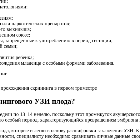
тии;
патологиями;
езням;
я или наркотических препаратов;
ного выкидыша;
венном союзе;
, запрещенные к употреблению в период гестации;
й семьи;
звития ребенка;
рождения младенца с особыми формами заболевания.
о прохождения скрининга в первом триместре
нингового УЗИ плода?
1 недели по 13–14 неделю, поскольку этот промежуток акушерско
то особый период, характеризующийся превращением эмбриона 
лода, которые и легли в основу расшифровки заключения УЗИ. 
енности, специалисту необходимо сравнивать личные данные сво