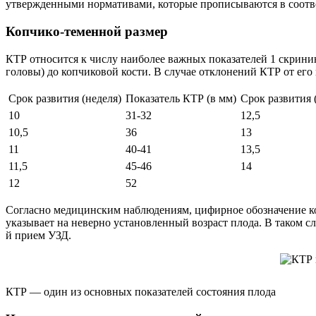
утвержденными нормативами, которые прописываются в соотв
Копчико-теменной размер
КТР относится к числу наиболее важных показателей 1 скринин
головы) до копчиковой кости. В случае отклонений КТР от его
Срок развития (неделя)
Показатель КТР (в мм)
Срок развития 
10
31-32
12,5
10,5
36
13
11
40-41
13,5
11,5
45-46
14
12
52
Согласно медицинским наблюдениям, цифирное обозначение ко
указывает на неверно установленный возраст плода. В таком сл
й прием УЗД.
КТР — один из основных показателей состояния плода