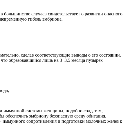
в большинстве случаев свидетельствует о развитии опасного
ждевременную гибель эмбриона.
мательно, сделав соответствующие выводы о его состоянии.
 что образовавшийся лишь на 3–3,5 месяца пузырек
лода;
етки иммунной системы женщины, подобно солдатам,
обы обеспечить эмбриону безопасную среду обитания,
» иммунного сопротивления и подготовки молочных желез к