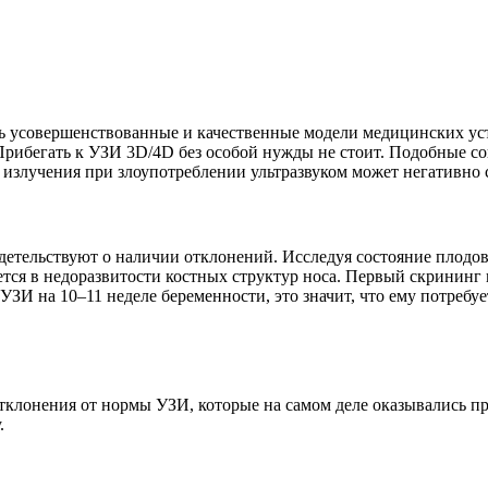
сь усовершенствованные и качественные модели медицинских ус
рибегать к УЗИ 3D/4D без особой нужды не стоит. Подобные со
излучения при злоупотреблении ультразвуком может негативно ск
детельствуют о наличии отклонений. Исследуя состояние плодо
ется в недоразвитости костных структур носа. Первый скрининг
 УЗИ на 10–11 неделе беременности, это значит, что ему потребу
тклонения от нормы УЗИ, которые на самом деле оказывались п
.