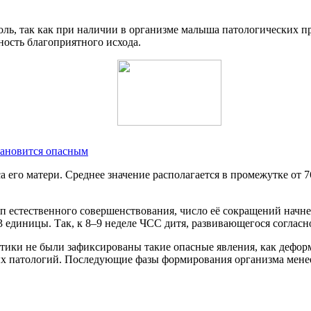
ль, так как при наличии в организме малыша патологических п
тность благоприятного исхода.
тановится опасным
са его матери. Среднее значение располагается в промежутке о
тап естественного совершенствования, число её сокращений начне
единицы. Так, к 8–9 неделе ЧСС дитя, развивающегося согласно
тики не были зафиксированы такие опасные явления, как деформ
х патологий. Последующие фазы формирования организма менее