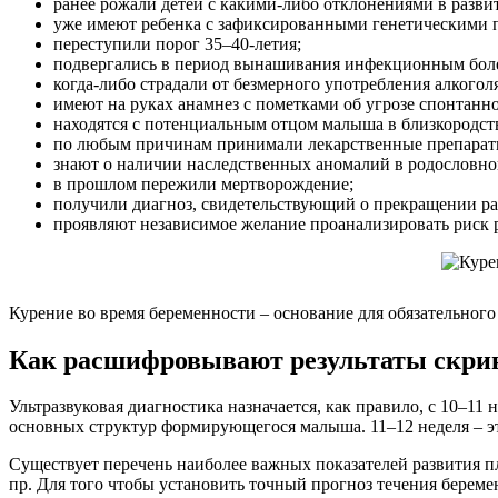
ранее рожали детей с какими-либо отклонениями в разви
уже имеют ребенка с зафиксированными генетическими 
переступили порог 35–40-летия;
подвергались в период вынашивания инфекционным бол
когда-либо страдали от безмерного употребления алкогол
имеют на руках анамнез с пометками об угрозе спонтан
находятся с потенциальным отцом малыша в близкородст
по любым причинам принимали лекарственные препараты
знают о наличии наследственных аномалий в родословно
в прошлом пережили мертворождение;
получили диагноз, свидетельствующий о прекращении ра
проявляют независимое желание проанализировать риск 
Курение во время беременности – основание для обязательног
Как расшифровывают результаты скри
Ультразвуковая диагностика назначается, как правило, с 10–1
основных структур формирующегося малыша. 11–12 неделя – э
Существует перечень наиболее важных показателей развития п
пр. Для того чтобы установить точный прогноз течения берем