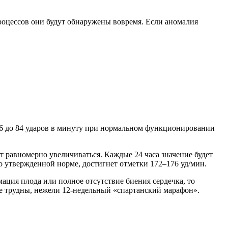
роцессов они будут обнаружены вовремя. Если аномалия
т 76 до 84 ударов в минуту при нормальном функционировании
т равномерно увеличиваться. Каждые 24 часа значение будет
 утвержденной норме, достигнет отметки 172–176 уд/мин.
ация плода или полное отсутствие биения сердечка, то
 трудны, нежели 12-недельный «спартанский марафон».