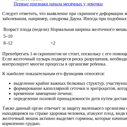
Первые признаки начала месячных у девочки
Следует отметить, что выявление при скрининге деформации ж
заболевания, например, синдрома Дауна. Иногда при подобны
Возраст плода (недели)
Нормальная ширина желточного мешка
5–10
8–12
>2
Пренебрегать 1-м скринингом не стоит, поскольку с его помощ
Если желточный пузырь подвергся риску разрушения, необходи
контролирует многие процессы в организме ребенка.
К наиболее показательным его функциям относятся:
выделение крайне важных белковых структур, участвующ
формирование капиллярной сеточки и эритроцитов, кото
временное замещение печени;
определение половой принадлежности дитя путем достав
Также данный орган отвечает за защиту маленького организма 
находящимся на страже здоровья человека, атакуют плод, видя
желточный мешок активно выделяет гормоны, которые начинаю
кормлению грудью.