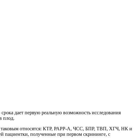
го срока дает первую реальную возможность исследования
в плод.
К таковым относятся: КТР, РАРР-А, ЧСС, БПР, ТВП, ХГЧ, НК и
ей пациентки, полученные при первом скрининге, с