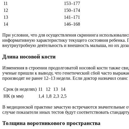
11
153–177
12
150–174
13
141–171
14
146–168
При условии, что для осуществления скрининга использовали
информативную характеристику текущего состояния ребенка. П
внутриутробную деятельность и внешность малыша, но их доза 
Длина носовой кости
Изменения в строении продолговатой носовой кости также сви
ученые пришли к выводу, что генетический сбой часто выража
производят не ранее 12–13 недели. Если доктор назначил сеанс
Срок (в неделях)
11
12
13
14
НК (в мм)
1,4
1,8
2,3
2,5
В медицинской практике зачастую встречаются значительные о
случае показатели иных тестов будут соответствовать стандарту
Толщина воротникового пространства