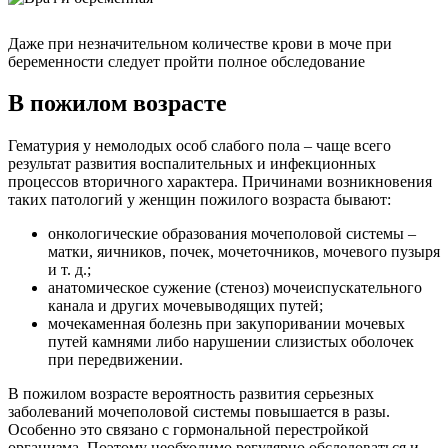
Даже при незначительном количестве крови в моче при
беременности следует пройти полное обследование
В пожилом возрасте
Гематурия у немолодых особ слабого пола – чаще всего
результат развития воспалительных и инфекционных
процессов вторичного характера. Причинами возникновения
таких патологий у женщин пожилого возраста бывают:
онкологические образования мочеполовой системы –
матки, яичников, почек, мочеточников, мочевого пузыря
и т. д.;
анатомическое сужение (стеноз) мочеиспускательного
канала и других мочевыводящих путей;
мочекаменная болезнь при закупоривании мочевых
путей камнями либо нарушении слизистых оболочек
при передвижении.
В пожилом возрасте вероятность развития серьезных
заболеваний мочеполовой системы повышается в разы.
Особенно это связано с гормональной перестройкой
организма. Поэтому необходимо регулярно обследоваться и