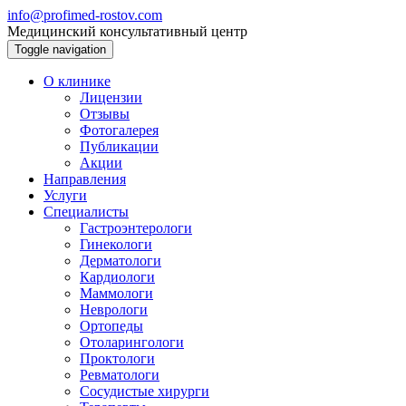
info@profimed-rostov.com
Медицинский консультативный центр
Toggle navigation
О клинике
Лицензии
Отзывы
Фотогалерея
Публикации
Акции
Направления
Услуги
Специалисты
Гастроэнтерологи
Гинекологи
Дерматологи
Кардиологи
Маммологи
Неврологи
Ортопеды
Отоларингологи
Проктологи
Ревматологи
Сосудистые хирурги