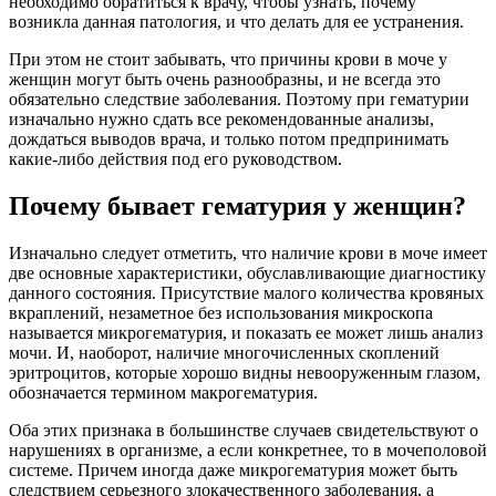
необходимо обратиться к врачу, чтобы узнать, почему
возникла данная патология, и что делать для ее устранения.
При этом не стоит забывать, что причины крови в моче у
женщин могут быть очень разнообразны, и не всегда это
обязательно следствие заболевания. Поэтому при гематурии
изначально нужно сдать все рекомендованные анализы,
дождаться выводов врача, и только потом предпринимать
какие-либо действия под его руководством.
Почему бывает гематурия у женщин?
Изначально следует отметить, что наличие крови в моче имеет
две основные характеристики, обуславливающие диагностику
данного состояния. Присутствие малого количества кровяных
вкраплений, незаметное без использования микроскопа
называется микрогематурия, и показать ее может лишь анализ
мочи. И, наоборот, наличие многочисленных скоплений
эритроцитов, которые хорошо видны невооруженным глазом,
обозначается термином макрогематурия.
Оба этих признака в большинстве случаев свидетельствуют о
нарушениях в организме, а если конкретнее, то в мочеполовой
системе. Причем иногда даже микрогематурия может быть
следствием серьезного злокачественного заболевания, а