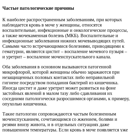
Частые патологические причины
К наиболее распространенным заболеваниям, при которых
наблюдается кровь в моче у женщины, относятся
воспалительные, инфекционные и онкологические процессы,
а также мочекаменная болезнь (МКБ). Воспалительные и
инфекционные заболевания нижних мочевыводящих путей.
Самыми часто встречающимися болезнями, приводящими к
гематурии, являются цистит – воспаление мочевого пузыря –
и уретрит – воспаление мочеиспускательного канала.
Оба заболевания в основном вызываются патогенной
микрофлорой, которой женщины обычно заражаются при
незащищенных половых контактах либо неправильной
гигиене посредством попадания бактерий из кишечника.
Иногда цистит и даже уретрит может развиться на фоне
застойных явлений в малом тазу либо сдавливания их
соседними патологически разросшимися органами, к примеру,
опухолью кишечника.
Такие патологии сопровождаются частым болезненным
мочеиспусканием, сочетающимся со жжением, болями и
резями внизу живота, и в отдельных ситуациях даже
повышением температуры. Если кровь в моче появляется уже