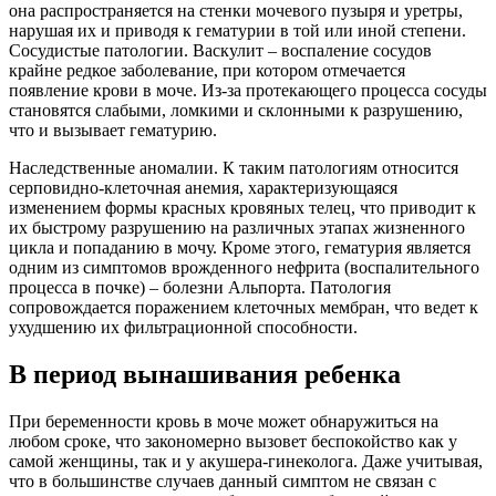
она распространяется на стенки мочевого пузыря и уретры,
нарушая их и приводя к гематурии в той или иной степени.
Сосудистые патологии. Васкулит – воспаление сосудов
крайне редкое заболевание, при котором отмечается
появление крови в моче. Из-за протекающего процесса сосуды
становятся слабыми, ломкими и склонными к разрушению,
что и вызывает гематурию.
Наследственные аномалии. К таким патологиям относится
серповидно-клеточная анемия, характеризующаяся
изменением формы красных кровяных телец, что приводит к
их быстрому разрушению на различных этапах жизненного
цикла и попаданию в мочу. Кроме этого, гематурия является
одним из симптомов врожденного нефрита (воспалительного
процесса в почке) – болезни Альпорта. Патология
сопровождается поражением клеточных мембран, что ведет к
ухудшению их фильтрационной способности.
В период вынашивания ребенка
При беременности кровь в моче может обнаружиться на
любом сроке, что закономерно вызовет беспокойство как у
самой женщины, так и у акушера-гинеколога. Даже учитывая,
что в большинстве случаев данный симптом не связан с