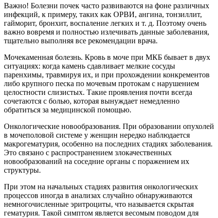
Важно! Болезни почек часто развиваются на фоне различных
инфекций, к примеру, таких как ОРВИ, ангина, тонзиллит,
гайморит, бронхит, воспаление легких и т. д. Поэтому очень
важно вовремя и полностью излечивать данные заболевания,
тщательно выполняя все рекомендации врача.
Мочекаменная болезнь. Кровь в моче при МКБ бывает в двух
ситуациях: когда камень сдавливает мелкие сосуды
паренхимы, травмируя их, и при прохождении конкрементов
либо крупного песка по мочевым протокам с нарушением
целостности слизистых. Такие проявления почти всегда
сочетаются с болью, которая вынуждает немедленно
обратиться за медицинской помощью.
Онкологические новообразования. При образовании опухолей
в мочеполовой системе у женщин нередко наблюдается
макрогематурия, особенно на последних стадиях заболевания.
Это связано с распространением злокачественных
новообразований на соседние органы с поражением их
структуры.
При этом на начальных стадиях развития онкологических
процессов иногда в анализах случайно обнаруживаются
немногочисленные эритроциты, что называется скрытая
гематурия. Такой симптом является весомым поводом для