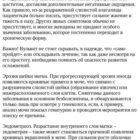
циститом, доставляя дополнительные негативные ощущения.
Как правило, из-за раздраженной слизистой влагалища
пациенткам больно писать, присутствует сильное жжение и
тяжесть в паху. Других явных симптомов обычно не
присутствует, и многие женщины не придают особого
значения заболеванию, которое постепенно переходит в
хроническую форму.
Важно! Вульвит не стоит скрывать, в надежде, что «само
пройдет» или откладывать лечение, так как даже несмотря на
его простоту, необходимо помнить об опасности развития
осложнений.
Эрозия шейки матки. При прогрессирующей эрозии иногда
появляются кровяные примеси в моче, что связано с
разрушением слизистой шейки (образование язвочек) или
нижерасположенного слоя клеток. Симптомы данного
заболевания в основном безболезненны, и обнаруживаются
только лишь при осмотре у гинеколога, если, к примеру,
анализ мочи показал гематурию и проводятся мероприятия по
поиску ее причины.
Эндометриоз. Разрастание внутреннего слоя матки –
эндометрия – также может становиться причиной появления
кровяных вкраплений в моче. При сильном росте оболочки