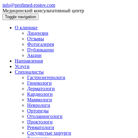
info@profimed-rostov.com
Медицинский консультативный центр
Toggle navigation
О клинике
Лицензии
Отзывы
Фотогалерея
Публикации
Акции
Направления
Услуги
Специалисты
Гастроэнтерологи
Гинекологи
Дерматологи
Кардиологи
Маммологи
Неврологи
Ортопеды
Отоларингологи
Проктологи
Ревматологи
Сосудистые хирурги