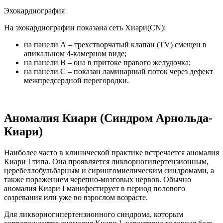
Эхокардиография
На эхокардиографии показана сеть Хиари(CN):
на панели А – трехстворчатый клапан (TV) смещен в
апикальном 4-камерном виде;
на панели В – она в притоке правого желудочка;
на панели С – показан ламинарный поток через дефект
межпредсердной перегородки.
Аномалия Киари (Синдром Арнольда-
Киари)
Наиболее часто в клинической практике встречается аномалия
Киари I типа. Она проявляется ликворногипертензионным,
церебеллобульбарным и сирингомиелическим синдромами, а
также поражением черепно-мозговых нервов. Обычно
аномалия Киари I манифестирует в период полового
созревания или уже во взрослом возрасте.
Для ликворногипертензионного синдрома, которым