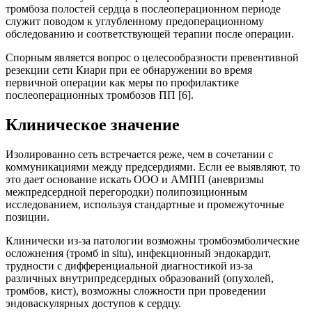
тромбоза полостей сердца в послеоперационном периоде
служит поводом к углубленному предоперационному
обследованию и соответствующей терапии после операции.
Спорным является вопрос о целесообразности превентивной
резекции сети Киари при ее обнаружении во время
первичной операции как меры по профилактике
послеоперационных тромбозов ПП [6].
Клиническое значение
Изолированно сеть встречается реже, чем в сочетании с
коммуникациями между предсердиями. Если ее выявляют, то
это дает основание искать ООО и АМПП (аневризмы
межпредсердной перегородки) полипозиционным
исследованием, используя стандартные и промежуточные
позиции.
Клинически из-за патологии возможны тромбоэмболические
осложнения (тромб in situ), инфекционный эндокардит,
трудности с дифференциальной диагностикой из-за
различных внутрипредсердных образований (опухолей,
тромбов, кист), возможны сложности при проведении
эндоваскулярных доступов к сердцу.