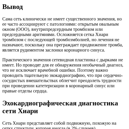
Вывод
Сама сеть клинически не имеет существенного значения, но
ее часто ассоциируют с патологиями: открытым овальным
окном (ООО), внутрипредсердным тромбозом или
предсердными аритмиями. Осложняется сетка Хиари
тромбозом с последующей тромбоэмболией, но лечения не
назначают, поскольку она преграждает продвижение тромба,
является рудиментом заслонки коронарного синуса.
Практического значения сетевидная пластинка с дырками не
имеет. Но проводят для ее обнаружения необычный диагноз,
что не исключает врачебной ошибки. Поэтому важно
проводить тщательную эхокардиографию, что при сердечно-
сосудистых вмешательствах облегчит преодолеть трудности
при проведении катетеризации в коронарный синус или
правые отделы сердца.
Эхокардиографическая диагностика
сети Хиари
Сеть Хиари представляет собой подвижную, похожую на
сетку структуру, которая иногда (в 2% случаев)