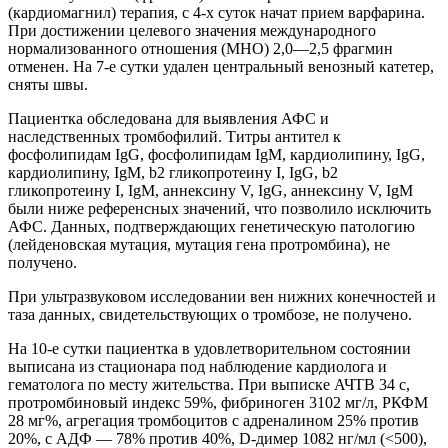
(кардиомагнил) терапия, с 4-х суток начат прием варфарина.
При достижении целевого значения международного
нормализованного отношения (МНО) 2,0—2,5 фрагмин
отменен. На 7-е сутки удален центральный венозный катетер,
сняты швы.
Пациентка обследована для выявления АФС и
наследственных тромбофилий. Титры антител к
фосфолипидам IgG, фосфолипидам IgM, кардиолипину, IgG,
кардиолипину, IgM, b2 гликопротеину I, IgG, b2
гликопротеину I, IgM, аннексину V, IgG, аннексину V, IgM
были ниже референсных значений, что позволило исключить
АФС. Данных, подтверждающих генетическую патологию
(лейденовская мутация, мутация гена протромбина), не
получено.
При ультразвуковом исследовании вен нижних конечностей и
таза данных, свидетельствующих о тромбозе, не получено.
На 10-е сутки пациентка в удовлетворительном состоянии
выписана из стационара под наблюдение кардиолога и
гематолога по месту жительства. При выписке АЧТВ 34 с,
протромбиновый индекс 59%, фибриноген 3102 мг/л, РКФМ
28 мг%, агрегация тромбоцитов с адреналином 25% против
20%, с АДФ — 78% против 40%, D-димер 1082 нг/мл (<500),