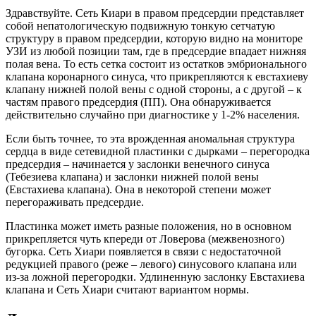
Здравствуйте. Сеть Киари в правом предсердии представляет
собой непатологическую подвижную тонкую сетчатую
структуру в правом предсердии, которую видно на мониторе
УЗИ из любой позиции там, где в предсердие впадает нижняя
полая вена. То есть сетка состоит из остатков эмбрионального
клапана коронарного синуса, что прикрепляются к евстахиеву
клапану нижней полой вены с одной стороны, а с другой – к
частям правого предсердия (ПП). Она обнаруживается
действительно случайно при диагностике у 1-2% населения.
Если быть точнее, то эта врожденная аномальная структура
сердца в виде сетевидной пластинки с дырками – перегородка
предсердия – начинается у заслонки венечного синуса
(Тебезиева клапана) и заслонки нижней полой вены
(Евстахиева клапана). Она в некоторой степени может
перегораживать предсердие.
Пластинка может иметь разные положения, но в основном
прикрепляется чуть кпереди от Ловерова (межвенозного)
бугорка. Сеть Хиари появляется в связи с недостаточной
редукцией правого (реже – левого) синусового клапана или
из-за ложной перегородки. Удлиненную заслонку Евстахиева
клапана и Сеть Хиари считают вариантом нормы.