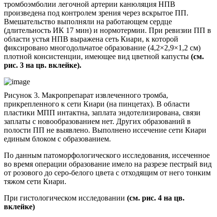
тромбоэмболии легочной артерии канюляция НПВ
произведена под контролем зрения через вскрытое ПП.
Вмешательство выполняли на работающем сердце
(длительность ИК 17 мин) и нормотермии. При ревизии ПП в
области устья НПВ выражена сеть Киари, к которой
фиксировано многодольчатое образование (4,2×2,9×1,2 см)
плотной консистенции, имеющее вид цветной капусты
(см.
рис. 3 на цв. вклейке).
Рисунок 3. Макропрепарат извлеченного тромба,
прикрепленного к сети Киари (на пинцетах). В области
пластики МПП интактна, заплата эндотелизирована, связи
заплаты с новообразованием нет. Других образований в
полости ПП не выявлено. Выполнено иссечение сети Киари
единым блоком с образованием.
По данным патоморфологического исследования, иссеченное
во время операции образование имело на разрезе пестрый вид
от розового до серо-белого цвета с отходящим от него тонким
тяжом сети Киари.
При гистологическом исследовании
(см. рис. 4 на цв.
вклейке)