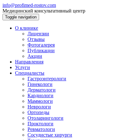
info@profimed-rostov.com
Медицинский консультативный центр
Toggle navigation
О клинике
Лицензии
Отзывы
Фотогалерея
Публикации
Акции
Направления
Услуги
Специалисты
Гастроэнтерологи
Гинекологи
Дерматологи
Кардиологи
Маммологи
Неврологи
Ортопеды
Отоларингологи
Проктологи
Ревматологи
Сосудистые хирурги