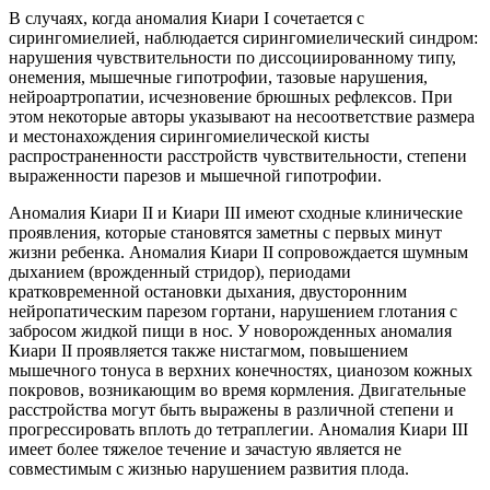
В случаях, когда аномалия Киари I сочетается с
сирингомиелией, наблюдается сирингомиелический синдром:
нарушения чувствительности по диссоциированному типу,
онемения, мышечные гипотрофии, тазовые нарушения,
нейроартропатии, исчезновение брюшных рефлексов. При
этом некоторые авторы указывают на несоответствие размера
и местонахождения сирингомиелической кисты
распространенности расстройств чувствительности, степени
выраженности парезов и мышечной гипотрофии.
Аномалия Киари II и Киари III имеют сходные клинические
проявления, которые становятся заметны с первых минут
жизни ребенка. Аномалия Киари II сопровождается шумным
дыханием (врожденный стридор), периодами
кратковременной остановки дыхания, двусторонним
нейропатическим парезом гортани, нарушением глотания с
забросом жидкой пищи в нос. У новорожденных аномалия
Киари II проявляется также нистагмом, повышением
мышечного тонуса в верхних конечностях, цианозом кожных
покровов, возникающим во время кормления. Двигательные
расстройства могут быть выражены в различной степени и
прогрессировать вплоть до тетраплегии. Аномалия Киари III
имеет более тяжелое течение и зачастую является не
совместимым с жизнью нарушением развития плода.