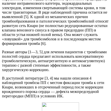
наличие интравенозного катетера, эндокардиальных
электродов, изменения свертывающей системы крови, в том
числе транзиторные. В ряде наблюдений причина остается не
выявленной [5]. К одной из механических причин
тромбообразования и патологических тромбоэмболий относят
развитую сеть Киари (не полностью редуцированные остатки
клапана венозного синуса в правом предсердии (ПП) в
области устья нижней полой вены). Она может служить
«ловушкой» для тромбоэмболов и в последующем местом
формирования тромба [6].
Разные авторы [1—3, 5] для лечения пациентов с тромбозами
полостей сердца предлагают использовать консервативную
(тромболитическую, антиагрегантную и антикоагулянтную)
терапию с разной степенью эффективности, а также
хирургическую коррекцию.
В доступной литературе [3, 4] мы нашли описания 4
наблюдений тромбоза ПП с местом фиксации тромба к сети
Киари, возникших в отсроченный период после коррекции
врожденного порока сердца — дефекта межпредсердной
перегородки (МПП) в условиях ИК.