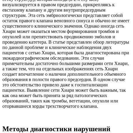
визуализируется в правом предсердии, прикрепляясь к
евстахиеву клапану и другим внутрипредсердным
структурам. Эта сеть эмбриологически представляет собой
остаток правого клапана венозного синуса и обычно не имеет
существенного клинического значения. Однако иногда сеть
Хиари может оказаться местом формирования тромбов и
опухолей или препятствовать продвижению эмболов и
проведению катетера. В статье представлен обзор литературы
по данной проблеме и клинические наблюдения двух
пациентов с сетью Хиари, которая была диагностирована при
эхокардиографическом обследовании. Эти случаи
примечательны достаточно большими размерами сети Хиари,
а также тем, что на отдельных изображениях сеть Хиари
создает впечатление о наличии дополнительного объемного
образования в полости правого предсердия. В одном случае
это обстоятельство привело даже к госпитализации
пациентки. Выявление сети Хиари может быть важным, так
как она может быть принята за ряд патологических
образований, таких как тромбы, вегетации, опухоли или
оторвавшиеся хорды трехстворчатого клапана.
Методы диагностики нарушений