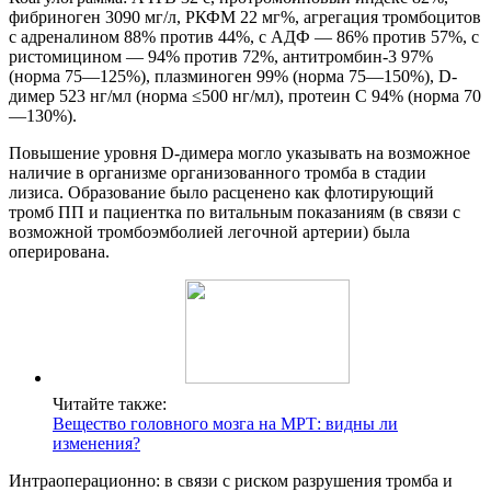
фибриноген 3090 мг/л, РКФМ 22 мг%, агрегация тромбоцитов
с адреналином 88% против 44%, c АДФ — 86% против 57%, с
ристомицином — 94% против 72%, антитромбин-3 97%
(норма 75—125%), плазминоген 99% (норма 75—150%), D-
димер 523 нг/мл (норма ≤500 нг/мл), протеин C 94% (норма 70
—130%).
Повышение уровня D-димера могло указывать на возможное
наличие в организме организованного тромба в стадии
лизиса. Образование было расценено как флотирующий
тромб ПП и пациентка по витальным показаниям (в связи с
возможной тромбоэмболией легочной артерии) была
оперирована.
Читайте также:
Вещество головного мозга на МРТ: видны ли
изменения?
Интраоперационно: в связи с риском разрушения тромба и