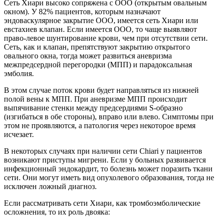
Сеть Хиари высоко сопряжена с ООО (открытым овальным
окном). У 82% пациентов, которым назначают
эндоваскулярное закрытие ООО, имеется сеть Хиари или
евстахиев клапан. Если имеется ООО, то чаще выявляют
право-левое шунтирование крови, чем при отсутствии сети.
Сеть, как и клапан, препятствуют закрытию открытого
овального окна, тогда может развиться аневризма
межпредсердной перегородки (МПП) и парадоксальная
эмболия.
В этом случае поток крови будет направляться из нижней
полой вены к МПП. При аневризме МПП происходит
выпячивание стенки между предсердиями S-образно
(изгибаться в обе стороны), вправо или влево. Симптомы при
этом не проявляются, а патология через некоторое время
исчезает.
В некоторых случаях при наличии сети Chiari у пациентов
возникают приступы мигрени. Если у больных развивается
инфекционный эндокардит, то болезнь может поразить ткани
сети. Они могут иметь вид опухолевого образования, тогда не
исключен ложный диагноз.
Если рассматривать сети Хиари, как тромбоэмболические
осложнения, то их роль двояка: