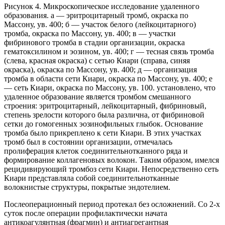
Рисунок 4. Микроскопическое исследование удаленного
образования. а — эритроцитарный тромб, окраска по
Массону, ув. 400; б — участок белого (лейкоцитарного)
тромба, окраска по Массону, ув. 400; в — участки
фибринового тромба в стадии организации, окраска
гематоксилином и эозином, ув. 400; г — тесная связь тромба
(слева, красная окраска) с сетью Киари (справа, синяя
окраска), окраска по Массону, ув. 400; д — организация
тромба в области сети Киари, окраска по Массону, ув. 400; е
— сеть Киари, окраска по Массону, ув. 100. установлено, что
удаленное образование является тромбом смешанного
строения: эритроцитарный, лейкоцитарный, фибриновый,
степень зрелости которого была различна, от фибриновой
сетки до гомогенных эозинофильных глыбок. Основание
тромба было прикреплено к сети Киари. В этих участках
тромб был в состоянии организации, отмечалась
пролиферация клеток соединительнотканного ряда и
формирование коллагеновых волокон. Таким образом, имелся
рецидивирующий тромбоз сети Киари. Непосредственно сеть
Киари представляла собой соединительнотканные
волокнистые структуры, покрытые эндотелием.
Послеоперационный период протекал без осложнений. Со 2-х
суток после операции профилактически начата
антикоагулянтная (фрагмин) и антиагрегантная