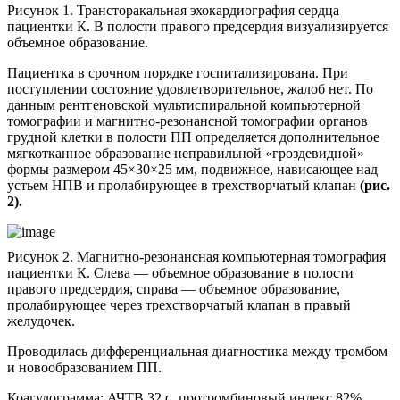
Рисунок 1. Трансторакальная эхокардиография сердца
пациентки К. В полости правого предсердия визуализируется
объемное образование.
Пациентка в срочном порядке госпитализирована. При
поступлении состояние удовлетворительное, жалоб нет. По
данным рентгеновской мультиспиральной компьютерной
томографии и магнитно-резонансной томографии органов
грудной клетки в полости ПП определяется дополнительное
мягкотканное образование неправильной «гроздевидной»
формы размером 45×30×25 мм, подвижное, нависающее над
устьем НПВ и пролабирующее в трехстворчатый клапан
(рис.
2).
Рисунок 2. Магнитно-резонансная компьютерная томография
пациентки К. Слева — объемное образование в полости
правого предсердия, справа — объемное образование,
пролабирующее через трехстворчатый клапан в правый
желудочек.
Проводилась дифференциальная диагностика между тромбом
и новообразованием ПП.
Коагулограмма: АЧТВ 32 с, протромбиновый индекс 82%,