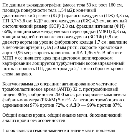
По данным эхокардиографии (масса тела 53 кг, рост 160 см,
площадь поверхности тела 1,54 м2): конечный
диастолический размер (КДР) правого желудочка (ПЖ) 3,3 см;
ПП 3,7×3,6 см; КДР левого желудочка (ЛЖ) 4,3 см, конечный
систолический размер (КСР) 2,8 см, фракция изгнания (ФИ)
66%; толщина межжелудочковой перегородки (МЖП) 0,8 см;
толщина задней стенки левого желудочка (ЗСЛЖ) 0,8 см;
диаметр аорты на уровне фиброзного кольца 1,7 см; давление
в легочной артерии (ЛА) 30 мм рт.ст.; скорость кровотока в
аорте 0,96 м/с; скорость кровотока в ЛА 1,36 м/с. В области
МПП у ее нижнего края при цветовом допплеровском
картировании лоцируется турбулентный косонаправленный
поток в полость ПП, диаметром до 2,1 см со сбросом крови
слева направо.
Коагулограмма до операции: активированное частичное
тромбопластиновое время (АЧТВ) 32 с, протромбиновый
индекс 86%, фибриноген 2600 мг/л, растворимые комплексы
фибрин-мономера (РКФМ) 5 мг%. Агрегация тромбоцитов с
адреналином 97% против 72%, c АДФ — 99% против 87%.
Общий анализ крови, общий анализ мочи, биохимический
анализ крови без особенностей.
Порок являлся гемодинамически значимым и подлежал