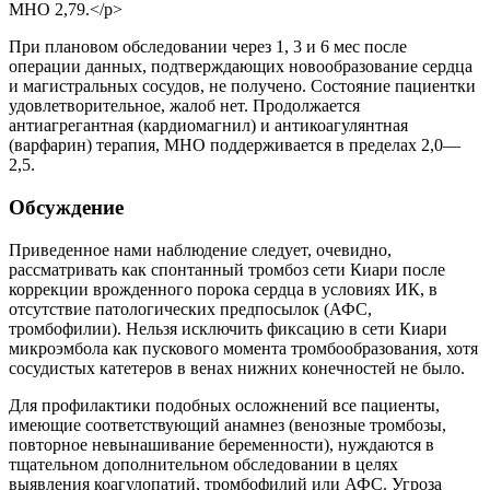
МНО 2,79.</p>
При плановом обследовании через 1, 3 и 6 мес после
операции данных, подтверждающих новообразование сердца
и магистральных сосудов, не получено. Состояние пациентки
удовлетворительное, жалоб нет. Продолжается
антиагрегантная (кардиомагнил) и антикоагулянтная
(варфарин) терапия, МНО поддерживается в пределах 2,0—
2,5.
Обсуждение
Приведенное нами наблюдение следует, очевидно,
рассматривать как спонтанный тромбоз сети Киари после
коррекции врожденного порока сердца в условиях ИК, в
отсутствие патологических предпосылок (АФС,
тромбофилии). Нельзя исключить фиксацию в сети Киари
микроэмбола как пускового момента тромбообразования, хотя
сосудистых катетеров в венах нижних конечностей не было.
Для профилактики подобных осложнений все пациенты,
имеющие соответствующий анамнез (венозные тромбозы,
повторное невынашивание беременности), нуждаются в
тщательном дополнительном обследовании в целях
выявления коагулопатий, тромбофилий или АФС. Угроза