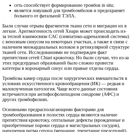
сеть способствует формированию тромбов in situ;
является ловушкой для тромбоэмболов и предохраняет
больного от фатальной ТЭЛА.
Были случаи отрыва фрагментов ткани сети и миграции их в
легкие. Аритмогенность сетей Хиари может происходить из-
за тесной взаимосвязи САС (симпатико-адреналовой системы)
с венозным синусом на некоторых участках, а также в связи с
наличием миокардиальных волокон в ретикулярной структуре
тканей сети. Исследованиями не подтвержден факт
препятствия сетей Chiari кровотоку. Но были случаи, что из-за
этих предсердных образований было сложно провести
катетеры в коронарный синус или правые отделы сердца.
Тромбозы камер сердца после хирургических вмешательств в
условиях искусственного кровообращения (ИК) — редкая и
малоизученная патология. Чаще всего данные состояния
встречаются при антифосфолипидном синдроме (АФС) и
других тромбофилиях.
Основными предрасполагающими факторами для
тромбообразования в полостях сердца являются наличие
препятствия кровотоку, септальные дефекты (врожденные и
приобретенные пороки сердца и магистральных сосудов),
нарушения ритма сердца (мерцание, трепетание предсердий),