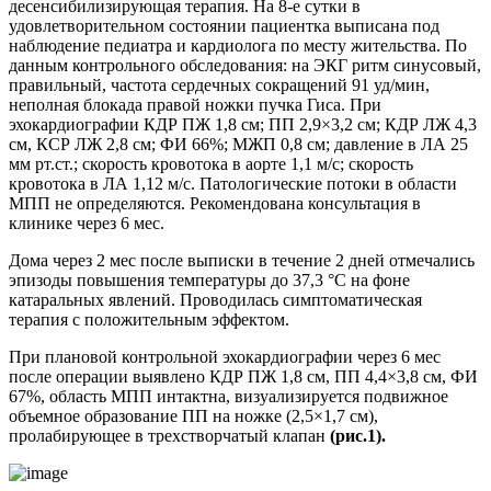
десенсибилизирующая терапия. На 8-е сутки в
удовлетворительном состоянии пациентка выписана под
наблюдение педиатра и кардиолога по месту жительства. По
данным контрольного обследования: на ЭКГ ритм синусовый,
правильный, частота сердечных сокращений 91 уд/мин,
неполная блокада правой ножки пучка Гиса. При
эхокардиографии КДР ПЖ 1,8 см; ПП 2,9×3,2 см; КДР ЛЖ 4,3
см, КСР ЛЖ 2,8 см; ФИ 66%; МЖП 0,8 см; давление в ЛА 25
мм рт.ст.; скорость кровотока в аорте 1,1 м/с; скорость
кровотока в ЛА 1,12 м/с. Патологические потоки в области
МПП не определяются. Рекомендована консультация в
клинике через 6 мес.
Дома через 2 мес после выписки в течение 2 дней отмечались
эпизоды повышения температуры до 37,3 °С на фоне
катаральных явлений. Проводилась симптоматическая
терапия с положительным эффектом.
При плановой контрольной эхокардиографии через 6 мес
после операции выявлено КДР ПЖ 1,8 см, ПП 4,4×3,8 см, ФИ
67%, область МПП интактна, визуализируется подвижное
объемное образование ПП на ножке (2,5×1,7 см),
пролабирующее в трехстворчатый клапан
(рис.
1).