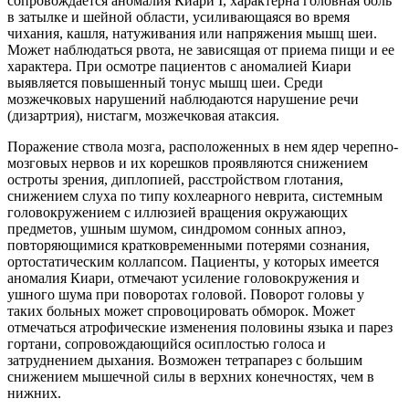
сопровождается аномалия Киари I, характерна головная боль
в затылке и шейной области, усиливающаяся во время
чихания, кашля, натуживания или напряжения мышц шеи.
Может наблюдаться рвота, не зависящая от приема пищи и ее
характера. При осмотре пациентов с аномалией Киари
выявляется повышенный тонус мышц шеи. Среди
мозжечковых нарушений наблюдаются нарушение речи
(дизартрия), нистагм, мозжечковая атаксия.
Поражение ствола мозга, расположенных в нем ядер черепно-
мозговых нервов и их корешков проявляются снижением
остроты зрения, диплопией, расстройством глотания,
снижением слуха по типу кохлеарного неврита, системным
головокружением с иллюзией вращения окружающих
предметов, ушным шумом, синдромом сонных апноэ,
повторяющимися кратковременными потерями сознания,
ортостатическим коллапсом. Пациенты, у которых имеется
аномалия Киари, отмечают усиление головокружения и
ушного шума при поворотах головой. Поворот головы у
таких больных может спровоцировать обморок. Может
отмечаться атрофические изменения половины языка и парез
гортани, сопровождающийся осиплостью голоса и
затруднением дыхания. Возможен тетрапарез с большим
снижением мышечной силы в верхних конечностях, чем в
нижних.