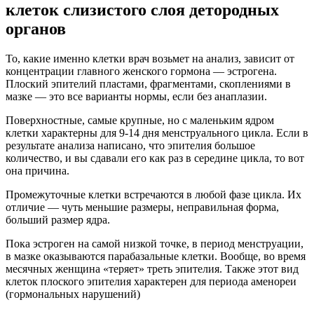
клеток слизистого слоя детородных
органов
То, какие именно клетки врач возьмет на анализ, зависит от
концентрации главного женского гормона — эстрогена.
Плоский эпителий пластами, фрагментами, скоплениями в
мазке — это все варианты нормы, если без анаплазии.
Поверхностные, самые крупные, но с маленьким ядром
клетки характерны для 9-14 дня менструального цикла. Если в
результате анализа написано, что эпителия большое
количество, и вы сдавали его как раз в середине цикла, то вот
она причина.
Промежуточные клетки встречаются в любой фазе цикла. Их
отличие — чуть меньшие размеры, неправильная форма,
больший размер ядра.
Пока эстроген на самой низкой точке, в период менструации,
в мазке оказываются парабазальные клетки. Вообще, во время
месячных женщина «теряет» треть эпителия. Также этот вид
клеток плоского эпителия характерен для периода аменореи
(гормональных нарушений)