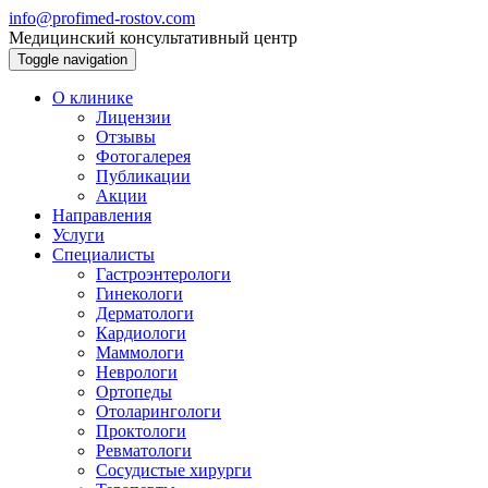
info@profimed-rostov.com
Медицинский консультативный центр
Toggle navigation
О клинике
Лицензии
Отзывы
Фотогалерея
Публикации
Акции
Направления
Услуги
Специалисты
Гастроэнтерологи
Гинекологи
Дерматологи
Кардиологи
Маммологи
Неврологи
Ортопеды
Отоларингологи
Проктологи
Ревматологи
Сосудистые хирурги