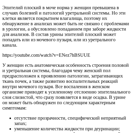
Эпителий плоский в моче норма у женщин превышена в
случаях болезней и патологий уретральной системы. Но эти
клетки является покрытием влагалища, поэтому их
обнаружение в анализах может быть не связано с проблемами
в урологии, а обусловлено попаданием при заборе жидкости
для анализов. В состав урины эпителий плоский может
попадать или из мочевого пузыря, или из уретрального
канала.
https://youtube.com/watch?v=ENez7hBSUUE
У женщин есть анатомическая особенность строения половой
и уретральная системы, благодаря чему женский пол
предрасположен к проявлению патологии, затрагивающих
ткань почек, а также развитию воспалительных реакций
внутри мочевого пузыря. Все воспаления в женском
организме приводят к усиленному отслоению эпителиального
слоя слизистой, что сразу появляется в виде осадка. В урине
он может быть обнаружен по следующим характерным
симптомам:
отсутствие прозрачности, специфический неприятный
запах;
уменьшение количества жидкости при деуринации;