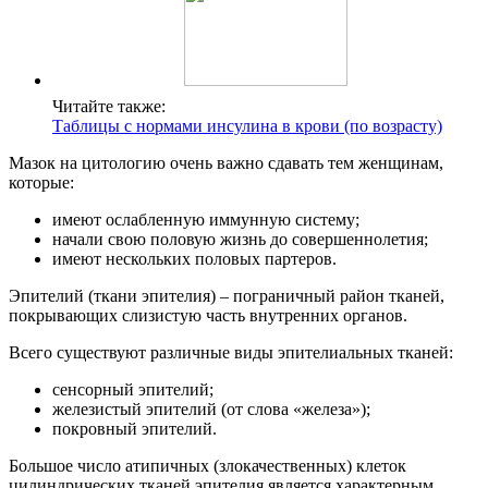
Читайте также:
Таблицы с нормами инсулина в крови (по возрасту)
Мазок на цитологию очень важно сдавать тем женщинам,
которые:
имеют ослабленную иммунную систему;
начали свою половую жизнь до совершеннолетия;
имеют нескольких половых партеров.
Эпителий (ткани эпителия) – пограничный район тканей,
покрывающих слизистую часть внутренних органов.
Всего существуют различные виды эпителиальных тканей:
сенсорный эпителий;
железистый эпителий (от слова «железа»);
покровный эпителий.
Большое число атипичных (злокачественных) клеток
цилиндрических тканей эпителия является характерным