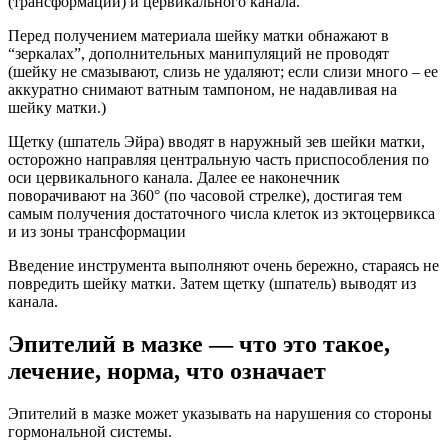
(трансформации) и цервикального канала.
Перед получением материала шейку матки обнажают в
“зеркалах”, дополнительных манипуляций не проводят
(шейку не смазывают, слизь не удаляют; если слизи много – ее
аккуратно снимают ватным тампоном, не надавливая на
шейку матки.)
Щетку (шпатель Эйра) вводят в наружный зев шейки матки,
осторожно направляя центральную часть приспособления по
оси цервикального канала. Далее ее наконечник
поворачивают на 360° (по часовой стрелке), достигая тем
самым получения достаточного числа клеток из эктоцервикса
и из зоны трансформации
Введение инструмента выполняют очень бережно, стараясь не
повредить шейку матки. Затем щетку (шпатель) выводят из
канала.
Эпителий в мазке — что это такое,
лечение, норма, что означает
Эпителий в мазке может указывать на нарушения со стороны
гормональной системы.