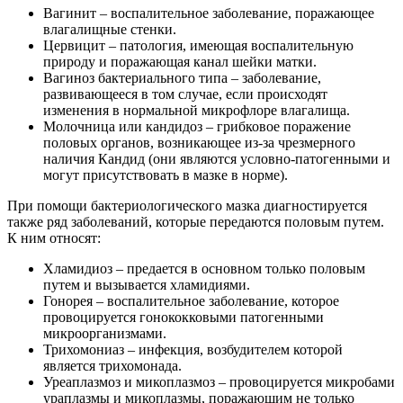
Вагинит – воспалительное заболевание, поражающее
влагалищные стенки.
Цервицит – патология, имеющая воспалительную
природу и поражающая канал шейки матки.
Вагиноз бактериального типа – заболевание,
развивающееся в том случае, если происходят
изменения в нормальной микрофлоре влагалища.
Молочница или кандидоз – грибковое поражение
половых органов, возникающее из-за чрезмерного
наличия Кандид (они являются условно-патогенными и
могут присутствовать в мазке в норме).
При помощи бактериологического мазка диагностируется
также ряд заболеваний, которые передаются половым путем.
К ним относят:
Хламидиоз – предается в основном только половым
путем и вызывается хламидиями.
Гонорея – воспалительное заболевание, которое
провоцируется гонококковыми патогенными
микроорганизмами.
Трихомониаз – инфекция, возбудителем которой
является трихомонада.
Уреаплазмоз и микоплазмоз – провоцируется микробами
ураплазмы и микоплазмы, поражающим не только