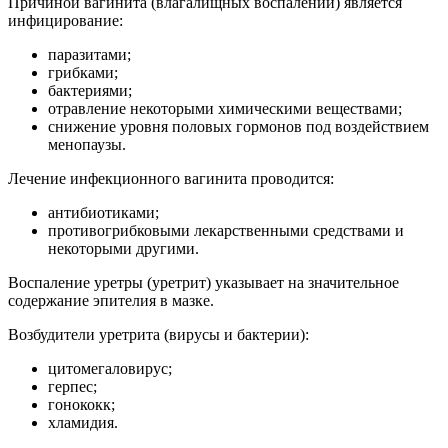
Причиной вагинита (влагалищных воспалений) является
инфицирование:
паразитами;
грибками;
бактериями;
отравление некоторыми химическими веществами;
снижение уровня половых гормонов под воздействием
менопаузы.
Лечение инфекционного вагинита проводится:
антибиотиками;
противогрибковыми лекарственными средствами и
некоторыми другими.
Воспаление уретры (уретрит) указывает на значительное
содержание эпителия в мазке.
Возбудители уретрита (вирусы и бактерии):
цитомегаловирус;
герпес;
гонококк;
хламидия.