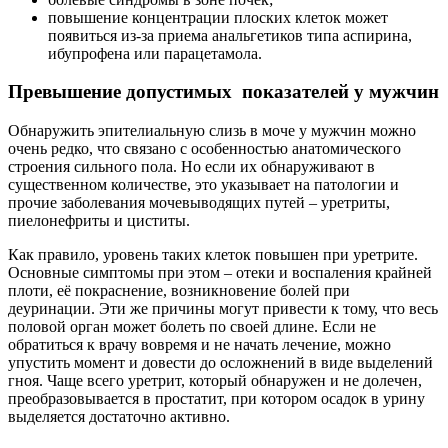
повышение концентрации плоских клеток может
появиться из-за приема анальгетиков типа аспирина,
ибупрофена или парацетамола.
Превышение допустимых показателей у мужчин
Обнаружить эпителиальную слизь в моче у мужчин можно
очень редко, что связано с особенностью анатомического
строения сильного пола. Но если их обнаруживают в
существенном количестве, это указывает на патологии и
прочие заболевания мочевыводящих путей – уретриты,
пиелонефриты и циститы.
Как правило, уровень таких клеток повышен при уретрите.
Основные симптомы при этом – отеки и воспаления крайней
плоти, её покраснение, возникновение болей при
деуринации. Эти же причины могут привести к тому, что весь
половой орган может болеть по своей длине. Если не
обратиться к врачу вовремя и не начать лечение, можно
упустить момент и довести до осложнений в виде выделений
гноя. Чаще всего уретрит, который обнаружен и не долечен,
преобразовывается в простатит, при котором осадок в урину
выделяется достаточно активно.