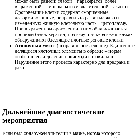
может быть разной: слабой – паракератоз, более
выраженной – гиперкератоз и значительной – акантоз.
Ороговевшие клетки содержат сморщенные,
деформированные, неправильно развитые ядра и
измененную жидкую клеточную часть – цитоплазму.
При выраженном ороговении в них обнаруживается
прочный белок кератин, поэтому при кератозе в мазках
обнаруживают блестящие плотные роговые клетки.
Атипичный митоз
(неправильное деление). Единичные
делящиеся клеточные элементы в образце – норма,
особенно если деление происходит правильно.
Нарушение этого процесса характерно для предрака и
рака.
Дальнейшие диагностические
мероприятия
Если был обнаружен эпителий в мазке, норма которого