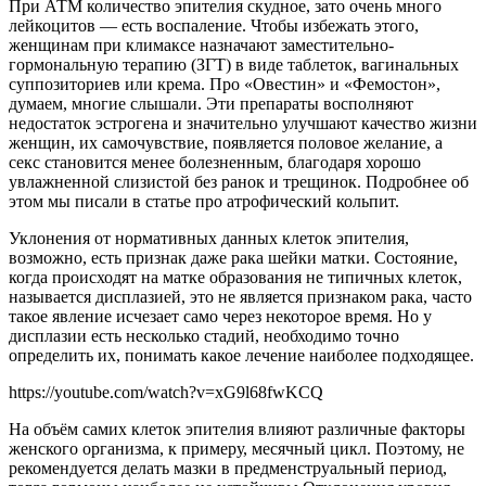
При АТМ количество эпителия скудное, зато очень много
лейкоцитов — есть воспаление. Чтобы избежать этого,
женщинам при климаксе назначают заместительно-
гормональную терапию (ЗГТ) в виде таблеток, вагинальных
суппозиториев или крема. Про «Овестин» и «Фемостон»,
думаем, многие слышали. Эти препараты восполняют
недостаток эстрогена и значительно улучшают качество жизни
женщин, их самочувствие, появляется половое желание, а
секс становится менее болезненным, благодаря хорошо
увлажненной слизистой без ранок и трещинок. Подробнее об
этом мы писали в статье про атрофический кольпит.
Уклонения от нормативных данных клеток эпителия,
возможно, есть признак даже рака шейки матки. Состояние,
когда происходят на матке образования не типичных клеток,
называется дисплазией, это не является признаком рака, часто
такое явление исчезает само через некоторое время. Но у
дисплазии есть несколько стадий, необходимо точно
определить их, понимать какое лечение наиболее подходящее.
https://youtube.com/watch?v=xG9l68fwKCQ
На объём самих клеток эпителия влияют различные факторы
женского организма, к примеру, месячный цикл. Поэтому, не
рекомендуется делать мазки в предменструальный период,