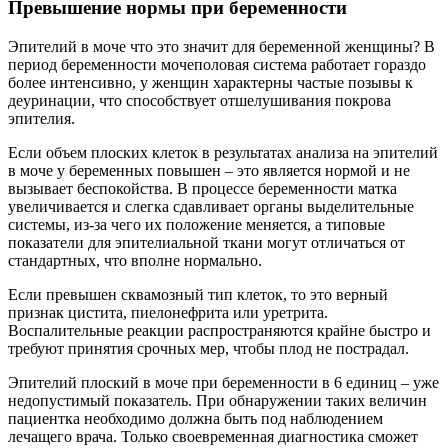
Превышение нормы при беременности
Эпителий в моче что это значит для беременной женщины? В
период беременности мочеполовая система работает гораздо
более интенсивно, у женщин характерны частые позывы к
деуринации, что способствует отшелушивания покрова
эпителия.
Если объем плоских клеток в результатах анализа на эпителий
в моче у беременных повышен – это является нормой и не
вызывает беспокойства. В процессе беременности матка
увеличивается и слегка сдавливает органы выделительные
системы, из-за чего их положение меняется, а типовые
показатели для эпителиальной ткани могут отличаться от
стандартных, что вполне нормально.
Если превышен сквамозный тип клеток, то это верный
признак цистита, пиелонефрита или уретрита.
Воспалительные реакции распространяются крайне быстро и
требуют принятия срочных мер, чтобы плод не пострадал.
Эпителий плоский в моче при беременности в 6 единиц – уже
недопустимый показатель. При обнаружении таких величин
пациентка необходимо должна быть под наблюдением
лечащего врача. Только своевременная диагностика сможет