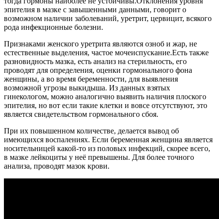
тогда гормоны наиболее не устойчивы.Отклонения уровня
эпителия в мазке с завышенными данными, говорит о
возможном наличии заболеваний, уретрит, цервицит, всякого
рода инфекционные болезни.
Признаками женского уретрита являются озноб и жар, не
естественные выделения, частое мочеиспускание.Есть также
разновидность мазка, есть анализ на стерильность, его
проводят для определения, оценки гормонального фона
женщины, а во время беременности, для выявления
возможной угрозы выкидыша. Из данных взятых
гинекологом, можно аналогично выявить наличия плоского
эпителия, но вот если такие клетки и вовсе отсутствуют, это
является свидетельством гормонального сбоя.
При их повышенном количестве, делается вывод об
имеющихся воспалениях. Если беременная женщина является
носительницей какой-то из половых инфекций, скорее всего,
в мазке лейкоциты у неё превышены. Для более точного
анализа, проводят мазок крови.