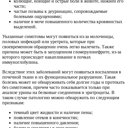
колющие, ноющие и острые боли в животе, нижней его
части;
частые позывы к деуринации, сопровождаемые
болевыми ощущениями;
наличие в моче повышенного количества кровянистых
выделений.
Указанные симптомы могут появиться из-за молочницы,
половых инфекций или уретрита, которые при
своевременном обращении очень легко вылечить. Также
причина может быть в запущенном гломерулонефрите, из-за
которого происходит накапливание в почках
иммуноглобулина.
Вследствие этих заболеваний могут появиться воспаления в
почечной ткани и их функциональное разрушение. Такая
болезнь может не обнаруживать себя долгие годы и протекать
без симптомов, причем часто показывается только при
анализе урины на белковые соединения и эритроциты. В
таком случае патологию можно обнаружить по следующим
признакам:
темный цвет жидкости и наличие пены;
появление отеков в конечностях;
наличие повышенного давления;
болевые синдромы в зоне почек;