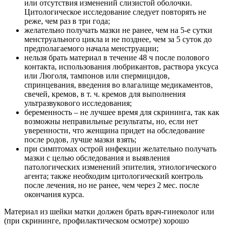
или отсутствия изменений слизистой оболочки.
Цитологическое исследование следует повторять не
реже, чем раз в три года;
желательно получать мазки не ранее, чем на 5-е сутки
менструального цикла и не позднее, чем за 5 суток до
предполагаемого начала менструации;
нельзя брать материал в течение 48 ч после полового
контакта, использования любрикантов, раствора уксуса
или Люголя, тампонов или спермицидов,
спринцевания, введения во влагалище медикаментов,
свечей, кремов, в т. ч. кремов для выполнения
ультразвукового исследования;
беременность – не лучшее время для скрининга, так как
возможны неправильные результаты, но, если нет
уверенности, что женщина придет на обследование
после родов, лучше мазки взять;
при симптомах острой инфекции желательно получать
мазки с целью обследования и выявления
патологических изменений эпителия, этиологического
агента; также необходим цитологический контроль
после лечения, но не ранее, чем через 2 мес. после
окончания курса.
Материал из шейки матки должен брать врач-гинеколог или
(при скрининге, профилактическом осмотре) хорошо