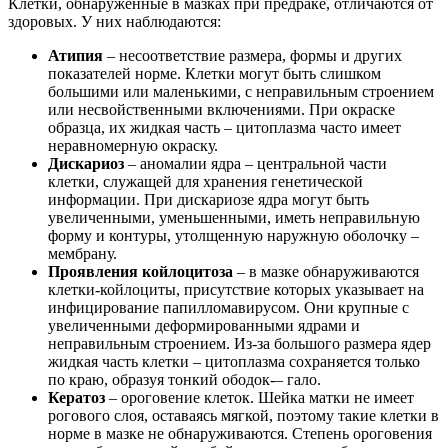
Клетки, обнаруженные в мазках при предраке, отличаются от
здоровых. У них наблюдаются:
Атипия
– несоответствие размера, формы и других
показателей норме. Клетки могут быть слишком
большими или маленькими, с неправильным строением
или несвойственными включениями. При окраске
образца, их жидкая часть – цитоплазма часто имеет
неравномерную окраску.
Дискариоз
– аномалии ядра – центральной части
клетки, служащей для хранения генетической
информации. При дискариозе ядра могут быть
увеличенными, уменьшенными, иметь неправильную
форму и контуры, утолщенную наружную оболочку –
мембрану.
Проявления койлоцитоза
– в мазке обнаруживаются
клетки-койлоциты, присутствие которых указывает на
инфицирование папилломавирусом. Они крупные с
увеличенными деформированными ядрами и
неправильным строением. Из-за большого размера ядер
жидкая часть клетки – цитоплазма сохраняется только
по краю, образуя тонкий ободок-– гало.
Кератоз
– ороговение клеток. Шейка матки не имеет
рогового слоя, оставаясь мягкой, поэтому такие клетки в
норме в мазке не обнаруживаются. Степень ороговения