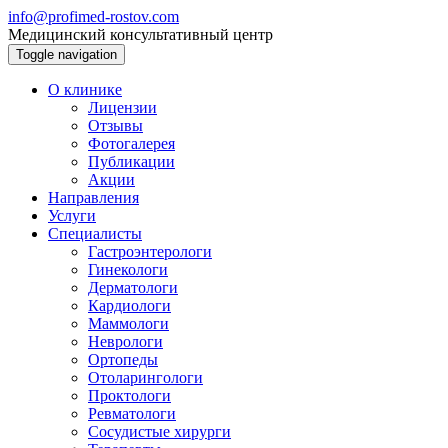
info@profimed-rostov.com
Медицинский консультативный центр
Toggle navigation
О клинике
Лицензии
Отзывы
Фотогалерея
Публикации
Акции
Направления
Услуги
Специалисты
Гастроэнтерологи
Гинекологи
Дерматологи
Кардиологи
Маммологи
Неврологи
Ортопеды
Отоларингологи
Проктологи
Ревматологи
Сосудистые хирурги