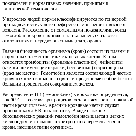
показателей и нормативных значений, принятых в
клинической гематологии.
У взрослых людей нормы классифицируются по гендерной
принадлежности, у детей референсные значения зависят от
возраста. Расхождение с нормальными показателями, когда
гемоглобин в крови понижен или завышен, считаются
отклонениями, нередко опасными для здоровья.
Главная биожидкость организма (кровь) состоит из плазмы и
форменных элементов, иначе кровяных клеток. К ним
относятся тромбоциты (кровяные пластинки), лейкоциты
(клетки, не имеющие окраски, бесцветные) и эритроциты
(красные клетки). Гемоглобин является составляющей частью
кровяных клеток красного цвета и представляет собой белок с
большим процентным содержанием железа.
Распределение НВ (гемоглобина) в кровотоке определяется,
как 90% – в составе эритроцитов, оставшаяся часть – в жидкой
части крови (плазме). Красные кровяные клетки служат
проводниками НВ по кровотоку. В ходе сложных
биохимических реакций гемоглобин насыщается в легких
кислородом, и с помощью эритроцитов перемещается по
крови, насыщая ткани организма.