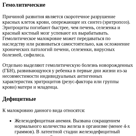
Гемолитические
Причиной развития является скоротечное разрушение
красных клеток крови, опережающее их синтез (эритропоэз).
Эритроциты погибают быстрее, чем печень, селезенка и
красный костный мозг успевают их вырабатывать.
Гемолитическое малокровие может передаваться по
наследству или развиваться самостоятельно, как осложнение
хронических патологий печени, селезенки, вирусных
болезней, сифилиса.
Отдельно выделяют гемолитическую болезнь новорожденных
(ГБН), развивающуюся у ребенка в первые дни жизни из-за
несовместимости индивидуальных антигенных
характеристик эритроцитов (резус-фактора или группы
крови) матери и младенца.
Дефицитные
К малокровию данного вида относятся:
Железодефицитная анемия. Вызвана сокращением
нормального количества железа в организме (менее 4-х
граммов). В латентной стадии железодефицитный