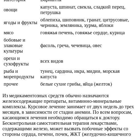
капуста, шпинат, свекла, сладкий перец,
овощи
петрушка
облепиха, шиповник, гранат, цитрусовые,
ягоды и фрукты
черника, земляника, хурма, яблоки
мясо
говяжья печень, говяжье сердце, курица
бобовые и
злаковые
фасоль, греча, чечевица, овес
культуры
орехи и
всех видов
сухофрукты
рыба и
тунец, сардина, икра, мидии, морская
морепродукты
капуста
прочее
белые сухие грибы, яйца (желток)
Из медикаментозных средств обычно назначаются
железосодержащие препараты, витаминно-минеральные
комплексы. Курсовое лечение занимает от двух недель до трех
месяцев, в зависимости от стадии анемии. По всем вопросам,
касающимся лечения необходимо обращаться к доктору.
Бесконтрольная самостоятельная терапия лекарствами,
содержащими железо, может вызвать побочные эффекты со
стороны сердца, печени, почек, ЖКТ (желудочно-кишечного