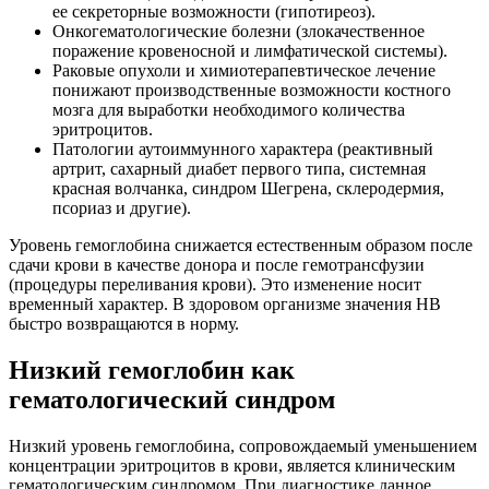
ее секреторные возможности (гипотиреоз).
Онкогематологические болезни (злокачественное
поражение кровеносной и лимфатической системы).
Раковые опухоли и химиотерапевтическое лечение
понижают производственные возможности костного
мозга для выработки необходимого количества
эритроцитов.
Патологии аутоиммунного характера (реактивный
артрит, сахарный диабет первого типа, системная
красная волчанка, синдром Шегрена, склеродермия,
псориаз и другие).
Уровень гемоглобина снижается естественным образом после
сдачи крови в качестве донора и после гемотрансфузии
(процедуры переливания крови). Это изменение носит
временный характер. В здоровом организме значения НВ
быстро возвращаются в норму.
Низкий гемоглобин как
гематологический синдром
Низкий уровень гемоглобина, сопровождаемый уменьшением
концентрации эритроцитов в крови, является клиническим
гематологическим синдромом. При диагностике данное