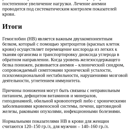
постепенное увеличение нагрузки. Лечение анемии
проводится под систематическим контролем показателей
крови.
Итоги
Гемоглобин (НВ) является важным двухкомпонентным
белком, который с помощью эритроцитов (красных клеток
крови) осуществляет перемещение кислорода из легких к
тканям организма и транспортировку диоксида углерода в
обратном направлении. Когда уровень железосодержащего
белка понижен, развивается анемия – клинический синдром,
сопровождаемый симптомами хронической усталости,
психоэмоциональной нестабильности, нарушениями мозговой
деятельности, угнетением иммунитета.
Причины понижения могут быть связаны с неправильным
питанием, дефицитом витаминов и минералов,
гиподинамией, обильной кровопотерей либо с хроническими
заболеваниями кровеносной системы, печени, щитовидной
железы, раковыми опухолями, инфекционными болезнями.
Нормальными показателями НВ в крови для женщин
считаются 120–150 гр./л, для мужчин – 140–160 гр./л.