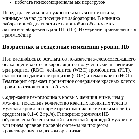
избегать психоэмоциональных перегрузок.
Перед сдачей анализа нужно отказаться от никотина,
минимум за час до посещения лаборатории. В клинико-
лабораторной диагностике гемоглобин обозначается
латинской аббревиатурой НВ (Hb). Измерение производится в
граммах/литр.
Возрастные и гендерные изменения уровня Hb
При расшифровке результатов показатели железосодержащего
белка оцениваются в корреляции с полученными значениями
эритроцитов (RBC), лейкоцитов (WBC) тромбоцитов (PLT),
скорости оседания эритроцитов (СОЭ) и гематокрита (HCT).
Гематокрит отражает процентное содержание красных клеток
крови по отношению к объему.
Содержание гемоглобина в крови у женщин ниже, чем у
мужчин, поскольку количество красных кровяных телец в
мужской крови по норме превышает женские показатели (в
среднем на 0,1–0,2 гр./л). Гендерные различия НВ
обусловлены более сильной физической природой мужчин и
влиянием органов половой системы на процессы
кроветворения в мужском организме.