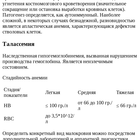
угнетения костномозгового кроветворения (значительное
сокращение или остановка выработки кровяных клеток).
Патогенез определяется, как аутоиммунный. Наиболее
сложной, в некоторых случаях безнадежной, разновидностью
является апластическая анемия, характеризующаяся дефектом
стволовых клеток.
Талассемия
Наследственная гипогемоглобинемия, вызванная нарушением
производства гемоглобина. Является неизлечимым
состоянием.
Стадийность анемии
Стадия/
Легкая
Средняя
Тяжелая
показатели
от 66 до 100 гр./
HB
≤ 100 гр./л
≤ 66 гр./л
л
до 3,5*10^12/
RBC
л
Определить конкретный вид малокровия можно посредством
дополнительной лабораторной и аппаратной диагностики.