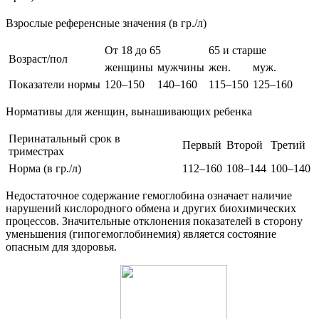
Взрослые референсные значения (в гр./л)
От 18 до 65
65 и старше
Возраст/пол
женщины
мужчины
жен.
муж.
Показатели нормы
120–150
140–160
115–150
125–160
Нормативы для женщин, вынашивающих ребенка
Перинатальный срок в
Первый
Второй
Третий
триместрах
Норма (в гр./л)
112–160
108–144
100–140
Недостаточное содержание гемоглобина означает наличие
нарушений кислородного обмена и других биохимических
процессов. Значительные отклонения показателей в сторону
уменьшения (гипогемоглобинемия) является состояние
опасным для здоровья.