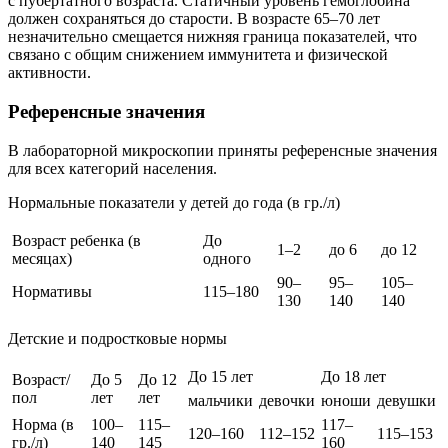
с пубертатного возраста. Статичный уровень гемоглобина
должен сохраняться до старости. В возрасте 65–70 лет
незначительно смещается нижняя граница показателей, что
связано с общим снижением иммунитета и физической
активности.
Референсные значения
В лабораторной микроскопии приняты референсные значения
для всех категорий населения.
Нормальные показатели у детей до года (в гр./л)
Возраст ребенка (в
До
1–2
до 6
до 12
месяцах)
одного
90–
95–
105–
Нормативы
115–180
130
140
140
Детские и подростковые нормы
До 15 лет
До 18 лет
Возраст/
До 5
До 12
пол
лет
лет
мальчики
девочки
юноши
девушки
Норма (в
100–
115–
117–
120–160
112–152
115–153
гр./л)
140
145
160