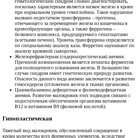
гематологический синдром сложно диагностировать,
поскольку характерным является низкое железо в крови
при нормальном уровне гемоглобина. Такое нарушение
вызвано недостатком трансферрина – протеина,
отвечающего за перемещение железа из кишечника в
кровеобразующие органы, а также ферритина –
белкового комплекса, продуцируемого гепатоцитами
(клетками печени). Уровень трансферрина определяется
по специальному анализу кала. Ферретин оценивают по
анализу кровяной сыворотки.
Железорефрактерная (сидероахрестическая) анемия.
Причиной возникновения является нехватка ферментов
для полноценного усваивания железа. В большинстве
случае синдром имеет генетическую природу развития.
Опасность данного вида анемии заключается в развитии
гемосидероза (отложении железа в тканях организма).
Цианкобаламина дефицитная и фолиеводефицитная
анемия. Развитие малокровия этих подвидов связано с
недостаточным обеспечением организма витамином
В12 и витамином В9 (фолиевой кислотой).
Гипопластическая
Тяжелый вид малокровия, обусловленный сокращение в
крови количества всех форменных элементов, вследствие