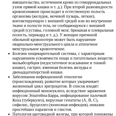
вмешательство, истечением крови из геморроидальных
узлов прямой кишки и т. д.). При второй разновидности
кровоизлияние происходит в естественную полость
организма (желудок, мочевой пузырь, легкие),
контактирующую с внешней средой или во внутренние
ткани и полости тела, не сообщающуюся с внешней
средой (суставы, головной мозг, брюшная и плевральная
полость, перикард и т. д.). У женщин причиной
обильной кровопотери может быть нарушение
овариально-менструального цикла и атипичное
менструальное кровотечение.
Болезни пищеварительной системы, с характерным
нарушением усвояемости пищи и питательных веществ:
мальабсорбция (недостаточное всасывание в тонкой
кишке), гастрит, язвенная болезнь желудка и
двенадцатиперстной кишки.
Заболевания инфекционной этиологии
(происхождения), развитие которых укорачивает
жизненный цикл эритроцитов. В список входят:
инфекционный мононуклеоз, вследствие заражения
вирусом Эпштейна-Барра, инфицирование палочкой
Коха (туберкулез), вирусные гепатиты (А, В, С),
сифилис, бруцеллез (зоонозная инфекция), инвазии
простейших паразитов и глистов.
Патология щитовидной железы, при которой понижены