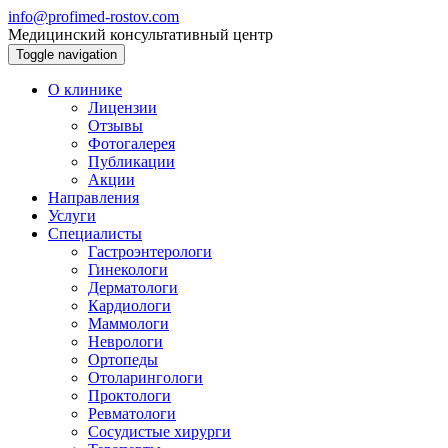
info@profimed-rostov.com
Медицинский консультативный центр
Toggle navigation
О клинике
Лицензии
Отзывы
Фотогалерея
Публикации
Акции
Направления
Услуги
Специалисты
Гастроэнтерологи
Гинекологи
Дерматологи
Кардиологи
Маммологи
Неврологи
Ортопеды
Отоларингологи
Проктологи
Ревматологи
Сосудистые хирурги