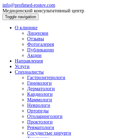
info@profimed-rostov.com
Медицинский консультативный центр
Toggle navigation
О клинике
Лицензии
Отзывы
Фотогалерея
Публикации
Акции
Направления
Услуги
Специалисты
Гастроэнтерологи
Гинекологи
Дерматологи
Кардиологи
Маммологи
Неврологи
Ортопеды
Отоларингологи
Проктологи
Ревматологи
Сосудистые хирурги