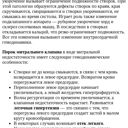
укорочение вызывает ограничение подвижности створок. При
этой патологии образуются дефекты створок по краям, края
скручиваются, сморщиваются и створки укорачиваются, не
смыкаясь во время систолы. Играет роль также изменение
подклапанного аппарата — рубцовое укорочение хорд и
склероз сосочковых мышц. В последствии в створках
откладывается кальций, что резко ограничивает подвижность.
Все эти изменения вызывают изменение внутрисердечной
гемодинамики.
Порок митрального клапана
в виде митральной
недостаточности имеет следующие гемодинамические
особенности:
Створки не до конца смыкаются, в связи с чем кровь
возвращается в левое предсердие. Возвратом крови
перегружается левое предсердие.
Переполненное левое предсердие начинает
увеличиваться, а левый желудочек гипертрофируется.
Волна регургитации со временем увеличивается, а
клапанная недостаточность нарастает. Развивается
легочная гипертензия
— это связано с тем, что
перегрузка левого предсердия создает застой в малом
кругу кровообращения.
В некоторых случаях возникает
отек легкого
.