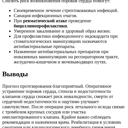
Снизить риск возникновения пороков сердца помогут:
Своевременное лечение стрептококковых инфекций.
Санация инфекционных очагов.
При
ревматической атаке
проведение
бициллинопрофилактики
.
Умеренное закаливание и здоровый образ жизни.
Для профилактики инфекционного эндокардита при
стоматологических манипуляциях назначаются
антибактериальные препараты.
Назначение антибактериальных препаратов при
инвазивных манипуляциях на респираторном тракте,
желудочно-кишечном и мочевыводящих путях.
Выводы
Прогноз протезирования благоприятный. Оперативное
устранение пороков сердца, стеноза и недостаточности
клапанов сердца снижает риск инвалидности, смерти от
сердечной недостаточности и ощутимо улучшает
самочувствие. После операции риск летального исхода связан
с тромбозом крупных сосудов или участка
имплантированного клапана. Крайне важно соблюдать
рекомендации и назначения врача. Реабилитация в условиях
санатория или кардиологического лечебного учреждения