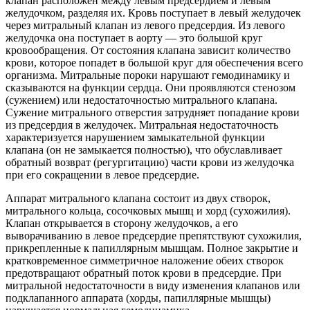
клапан расположен между левым предсердием и левым
желудочком, разделяя их. Кровь поступает в левый желудочек
через митральный клапан из левого предсердия. Из левого
желудочка она поступает в аорту — это большой круг
кровообращения. От состояния клапана зависит количество
крови, которое попадет в большой круг для обеспечения всего
организма. Митральные пороки нарушают гемодинамику и
сказываются на функции сердца. Они проявляются стенозом
(сужением) или недостаточностью митрального клапана.
Сужение митрального отверстия затрудняет попадание крови
из предсердия в желудочек. Митральная недостаточность
характеризуется нарушением замыкательной функции
клапана (он не замыкается полностью), что обуславливает
обратный возврат (регургитацию) части крови из желудочка
при его сокращении в левое предсердие.
Аппарат митрального клапана состоит из двух створок,
митрального кольца, сосочковых мышц и хорд (сухожилия).
Клапан открывается в сторону желудочков, а его
выворачиванию в левое предсердие препятствуют сухожилия,
прикрепленные к папиллярным мышцам. Полное закрытие и
кратковременное симметричное наложение обеих створок
предотвращают обратный поток крови в предсердие. При
митральной недостаточности в виду изменения клапанов или
подклапанного аппарата (хорды, папиллярные мышцы)