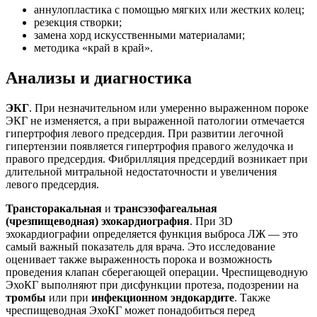
аннулопластика с помощью мягких или жестких колец;
резекция створки;
замена хорд искусственными материалами;
методика «край в край».
Анализы и диагностика
ЭКГ
. При незначительном или умеренно выраженном пороке
ЭКГ не изменяется, а при выраженной патологии отмечается
гипертрофия левого предсердия. При развитии легочной
гипертензии появляется гипертрофия правого желудочка и
правого предсердия. Фибрилляция предсердий возникает при
длительной митральной недостаточности и увеличения
левого предсердия.
Трансторакальная
и
трансэзофагеальная
(чрезпищеводная) эхокардиография
. При 3D
эхокардиографии определяется функция выброса ЛЖ — это
самый важный показатель для врача. Это исследование
оценивает также выраженность порока и возможность
проведения клапан сберегающей операции. Чреспищеводную
ЭхоКГ выполняют при дисфункции протеза, подозрении на
тромбы
или при
инфекционном эндокардите
. Также
чреспищеводная ЭхоКГ может понадобиться перед