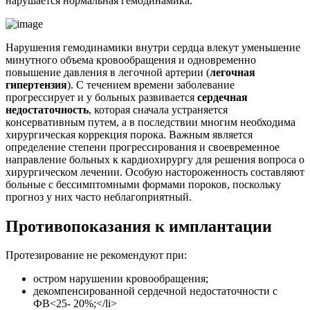
нарушается нормальная гемодинамика.
Нарушения гемодинамики внутри сердца влекут уменьшение
минутного объема кровообращения и одновременно
повышение давления в легочной артерии (
легочная
гипертензия
). С течением времени заболевание
прогрессирует и у больных развивается
сердечная
недостаточность
, которая сначала устраняется
консервативным путем, а в последствии многим необходима
хирургическая коррекция порока. Важным является
определение степени прогрессирования и своевременное
направление больных к кардиохирургу для решения вопроса о
хирургическом лечении. Особую настороженность составляют
больные с бессимптомными формами пороков, поскольку
прогноз у них часто неблагоприятный.
Противопоказания к имплантации
Протезирование не рекомендуют при:
остром нарушении кровообращения;
декомпенсированной сердечной недостаточности с
ФВ<25- 20%;</li>