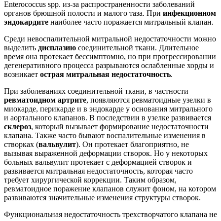
Enterococcus spp. из-за распространенности заболеваний
органов брюшной полости и малого таза. При
инфекционном
эндокардите
наиболее часто поражается митральный клапан.
Среди невоспалительной митральной недостаточности можно
выделить
дисплазию
соединительной ткани. Длительное
время она протекает бессимптомно, но при прогрессировании
дегенеративного процесса разрываются ослабленные хорды и
возникает
острая митральная недостаточность
.
При заболеваниях соединительной ткани, в частности
ревматоидном артрите
, появляются ревматоидные узелки в
миокарде, перикарде и в эндокарде у основания митрального
и аортального клапанов. В последствии в узелке развивается
склероз
, который вызывает формирование недостаточности
клапана. Также часто бывают воспалительные изменения в
створках (
вальвулит
). Он протекает благоприятно, не
вызывая выраженной деформации створок. Но у некоторых
больных вальвулит протекает с деформацией створок и
развивается митральная недостаточность, которая часто
требует хирургической коррекции. Таким образом,
ревматоидное поражение клапанов служит фоном, на котором
развиваются значительные изменения структуры створок.
Функциональная недостаточность трехстворчатого клапана не