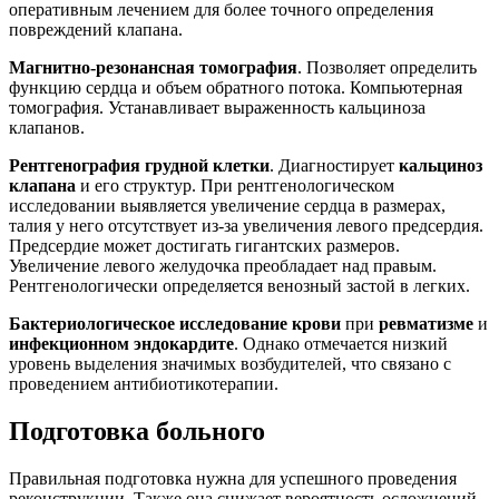
оперативным лечением для более точного определения
повреждений клапана.
Магнитно-резонансная томография
. Позволяет определить
функцию сердца и объем обратного потока. Компьютерная
томография. Устанавливает выраженность кальциноза
клапанов.
Рентгенография грудной клетки
. Диагностирует
кальциноз
клапана
и его структур. При рентгенологическом
исследовании выявляется увеличение сердца в размерах,
талия у него отсутствует из-за увеличения левого предсердия.
Предсердие может достигать гигантских размеров.
Увеличение левого желудочка преобладает над правым.
Рентгенологически определяется венозный застой в легких.
Бактериологическое исследование крови
при
ревматизме
и
инфекционном эндокардите
. Однако отмечается низкий
уровень выделения значимых возбудителей, что связано с
проведением антибиотикотерапии.
Подготовка больного
Правильная подготовка нужна для успешного проведения
реконструкции. Также она снижает вероятность осложнений