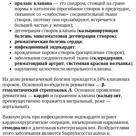
пролапс клапана
— это синдром, стоящий на грани
нормы и патологии (прогибание створок в предсердие,
связанное со «слабостью» соединительной ткани
створок, поэтому они пролабируют, встречается
большей частью у женщин);
дегенерация створок клапана (
кальцинирующая
болезнь
,
миксоматозная дегенерация створок
);
ревматическая болезнь сердца
;
инфекционный эндокардит
;
врожденные пороки створок (расщепление створок);
заболевания соединительной ткани (
склеродермия
,
ревматоидный артрит
,
системная красная волчанка
);
нарушение целостности митрального клапана.
На долю ревматической болезни приходится 14% клапанных
пороков. Основной возбудитель ревматизма —
β-
гемолитический стрептококк А
. Основное проявление
ревматизма —
кардит
и поражение клапана (
вальвулит
,
преимущественно поражается митральный, реже —
аортальный).
Важную роль при инфекционном эндокардите играют
кардиохирургические операции, инъекционная наркомания,
гемодиализ
и длительная катетеризация вен. Возбудителями
этого заболевания являются Staphylococcus aureus и