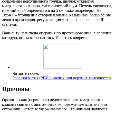
ослабление верхушечного толчка, щелчок открытия
митрального клапана, систолический шум. Печень увеличена,
нижний край определяется на 5 см ниже подреберья. На
ЭхоКГ – утолщение створок клапана, кальциноз, расширение
левого предсердия, регургитация митрального клапана III
степени.
Пациенту назначена операция по протезированию, выполнив
которую, он сможет спастись. Лечитесь вовремя!
Читайте также:
Реовазография (РВГ) нижних или верхних конечностей
Причины
Органическая (первичная) недостаточность митрального
клапана связана с анатомическим поражением клапана или
сухожилий, которые удерживают его. Причинами являются: