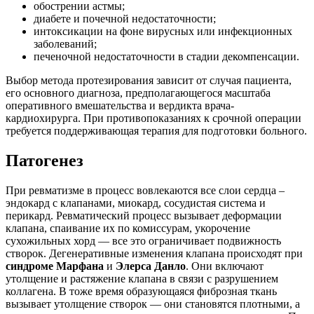
обострении астмы;
диабете и почечной недостаточности;
интоксикации на фоне вирусных или инфекционных
заболеваний;
печеночной недостаточности в стадии декомпенсации.
Выбор метода протезирования зависит от случая пациента,
его основного диагноза, предполагающегося масштаба
оперативного вмешательства и вердикта врача-
кардиохирурга. При противопоказаниях к срочной операции
требуется поддерживающая терапия для подготовки больного.
Патогенез
При ревматизме в процесс вовлекаются все слои сердца –
эндокард с клапанами, миокард, сосудистая система и
перикард. Ревматический процесс вызывает деформации
клапана, спаивание их по комиссурам, укорочение
сухожильных хорд — все это ограничивает подвижность
створок. Дегенеративные изменения клапана происходят при
синдроме Марфана
и
Элерса Данло
. Они включают
утолщение и растяжение клапана в связи с разрушением
коллагена. В тоже время образующаяся фиброзная ткань
вызывает утолщение створок — они становятся плотными, а