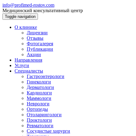
info@profimed-rostov.com
Медицинский консультативный центр
Toggle navigation
О клинике
Лицензии
Отзывы
Фотогалерея
Публикации
Акции
Направления
Услуги
Специалисты
Гастроэнтерологи
Гинекологи
Дерматологи
Кардиологи
Маммологи
Неврологи
Ортопеды
Отоларингологи
Проктологи
Ревматологи
Сосудистые хирурги