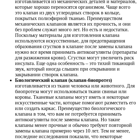
изготавливается из механических деталей и материалов,
которые хорошо переносятся организмом. Чаще всего
это клапан из двух углеродных створок в кольце,
покрытых полиэфирной тканью. Преимуществом
механических клапанов является их прочность, и они
без проблем служат много лет. Но есть и недостатки.
Поскольку материалы для изготовления клапана
используются искусственные, для предотвращения
образования сгустков в клапане после замены клапана
нужно все время принимать антикоагулянты (препараты
для разжижения крови). Сгустки могут увеличить риск
инсульта. Еще одна особенность – это тихий тикающий
звук, который иногда слышен при открывании и
закрывании створок клапана.
Биологический клапан (клапан-биопротез)
изготавливается из ткани человека или животного. Для
биопротеза могут использоваться ткани свиньи или
коровы. Тканевые клапаны могут иметь и некоторые
искусственные части, которые помогают разместить его
или создать каркас. Преимущество биологического
клапана в том, что вам не потребуется принимать
антикоагулянты после замены клапана. Но такие
клапаны менее прочные и обычно требуют повторной
замены клапана примерно через 10 лет. Тем не менее,
последние исследования показали, что некоторые