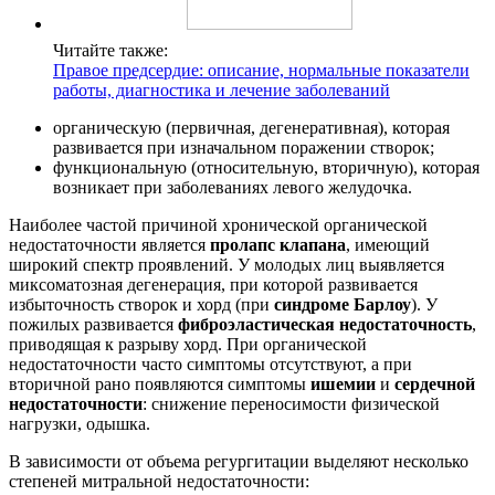
Читайте также:
Правое предсердие: описание, нормальные показатели
работы, диагностика и лечение заболеваний
органическую (первичная, дегенеративная), которая
развивается при изначальном поражении створок;
функциональную (относительную, вторичную), которая
возникает при заболеваниях левого желудочка.
Наиболее частой причиной хронической органической
недостаточности является
пролапс клапана
, имеющий
широкий спектр проявлений. У молодых лиц выявляется
миксоматозная дегенерация, при которой развивается
избыточность створок и хорд (при
синдроме Барлоу
). У
пожилых развивается
фиброэластическая недостаточность
,
приводящая к разрыву хорд. При органической
недостаточности часто симптомы отсутствуют, а при
вторичной рано появляются симптомы
ишемии
и
сердечной
недостаточности
: снижение переносимости физической
нагрузки, одышка.
В зависимости от объема регургитации выделяют несколько
степеней митральной недостаточности: