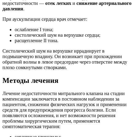
недостаточности —
отек легких
и
снижение артериального
давления
.
При аускультации сердца врач отмечает:
ослабление I тона;
систолический шум на верхушке сердца;
расщепление II тона.
Систолический шум на верхушке иррадиирует в
подмышечную впадину. Он возникает при прохождении
обратной волны в левое предсердие через отверстие между
плохо сомкнутыми створками.
Методы лечения
Лечение недостаточности митрального клапана на стадии
компенсации заключается в постоянном наблюдении за
пациентом, снижении физических нагрузок и применении
средств для предупреждения прогресса болезни. Если
появляются осложнения, и нет возможности решения
проблемы хирургическим путем, применяется
симптоматическая терапия:
сердечные гликозиды;