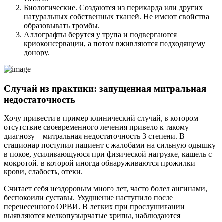
Биологические. Создаются из перикарда или других
натуральных собственных тканей. Не имеют свойства
образовывать тромбы.
Аллографты берутся у трупа и подвергаются
криоконсервации, а потом вживляются подходящему
донору.
Случай из практики: запущенная митральная
недостаточность
Хочу привести в пример клинический случай, в котором
отсутствие своевременного лечения привело к такому
диагнозу – митральная недостаточность 3 степени. В
стационар поступил пациент с жалобами на сильную одышку
в покое, усиливающуюся при физической нагрузке, кашель с
мокротой, в которой иногда обнаруживаются прожилки
крови, слабость, отеки.
Считает себя нездоровым много лет, часто болел ангинами,
беспокоили суставы. Ухудшение наступило после
перенесенного ОРВИ. В легких при прослушивании
выявляются мелкопузырчатые хрипы, наблюдаются