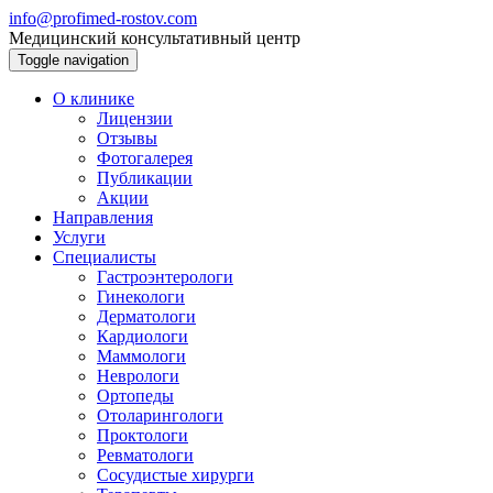
info@profimed-rostov.com
Медицинский консультативный центр
Toggle navigation
О клинике
Лицензии
Отзывы
Фотогалерея
Публикации
Акции
Направления
Услуги
Специалисты
Гастроэнтерологи
Гинекологи
Дерматологи
Кардиологи
Маммологи
Неврологи
Ортопеды
Отоларингологи
Проктологи
Ревматологи
Сосудистые хирурги