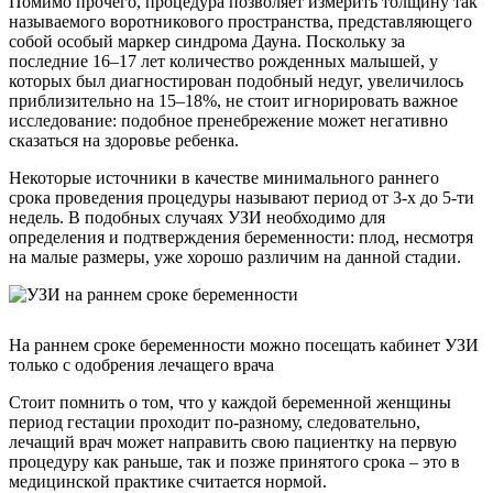
Помимо прочего, процедура позволяет измерить толщину так
называемого воротникового пространства, представляющего
собой особый маркер синдрома Дауна. Поскольку за
последние 16–17 лет количество рожденных малышей, у
которых был диагностирован подобный недуг, увеличилось
приблизительно на 15–18%, не стоит игнорировать важное
исследование: подобное пренебрежение может негативно
сказаться на здоровье ребенка.
Некоторые источники в качестве минимального раннего
срока проведения процедуры называют период от 3-х до 5-ти
недель. В подобных случаях УЗИ необходимо для
определения и подтверждения беременности: плод, несмотря
на малые размеры, уже хорошо различим на данной стадии.
На раннем сроке беременности можно посещать кабинет УЗИ
только с одобрения лечащего врача
Стоит помнить о том, что у каждой беременной женщины
период гестации проходит по-разному, следовательно,
лечащий врач может направить свою пациентку на первую
процедуру как раньше, так и позже принятого срока – это в
медицинской практике считается нормой.