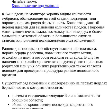
Читайте также:
Боль и жжение под мышкой
К 6–9 неделе на мониторе хорошо видны конечности
эмбриона, обследование на этой стадии подтвердит или
опровергнет замершую беременность. Более того, данный
период идеален для выявления количества плодов. Подобная
манипуляция очень важна, поскольку наличие двух и более
малышей в маточной области в большинстве случаев
становится причиной возникновения ряда осложнений.
Ранняя диагностика способствует выявлению токсикоза,
порока сердца у ребенка, повышенного тонуса матки,
отслойки пузыря, в котором располагается плод. В случае
наличия каких-либо хронических недугов у потенциальных
родителей или у их близких родственников также является
поводом для проведения процедуры раньше положенного
времени.
Существует ряд показаний к исследованию на первых неделях
беременности, к которым относятся:
спазмы и ежедневные тянущие боли в нижней части
брюшной области;
обильное кровотечение после кратковременного
периода задержки;