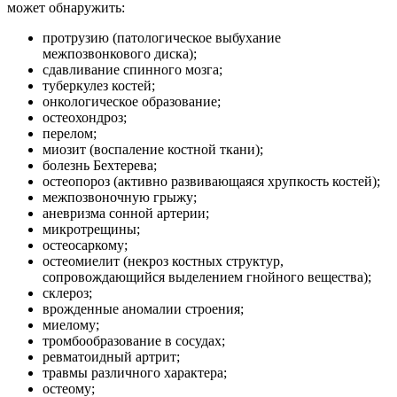
может обнаружить:
протрузию (патологическое выбухание
межпозвонкового диска);
сдавливание спинного мозга;
туберкулез костей;
онкологическое образование;
остеохондроз;
перелом;
миозит (воспаление костной ткани);
болезнь Бехтерева;
остеопороз (активно развивающаяся хрупкость костей);
межпозвоночную грыжу;
аневризма сонной артерии;
микротрещины;
остеосаркому;
остеомиелит (некроз костных структур,
сопровождающийся выделением гнойного вещества);
склероз;
врожденные аномалии строения;
миелому;
тромбообразование в сосудах;
ревматоидный артрит;
травмы различного характера;
остеому;