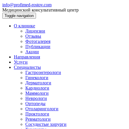
info@profimed-rostov.com
Медицинский консультативный центр
Toggle navigation
О клинике
Лицензии
Отзывы
Фотогалерея
Публикации
Акции
Направления
Услуги
Специалисты
Гастроэнтерологи
Гинекологи
Дерматологи
Кардиологи
Маммологи
Неврологи
Ортопеды
Отоларингологи
Проктологи
Ревматологи
Сосудистые хирурги