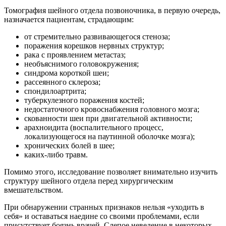
Томография шейного отдела позвоночника, в первую очередь,
назначается пациентам, страдающим:
от стремительно развивающегося стеноза;
поражения корешков нервных структур;
рака с проявлением метастаз;
необъяснимого головокружения;
синдрома короткой шеи;
рассеянного склероза;
спондилоартрита;
туберкулезного поражения костей;
недостаточного кровоснабжения головного мозга;
скованности шеи при двигательной активности;
арахноидита (воспалительного процесс,
локализующегося на паутинной оболочке мозга);
хронических болей в шее;
каких-либо травм.
Помимо этого, исследование позволяет внимательно изучить
структуру шейного отдела перед хирургическим
вмешательством.
При обнаружении странных признаков нельзя «уходить в
себя» и оставаться наедине со своими проблемами, если
присутствует боязнь врачей. Слепое неведение в некоторых