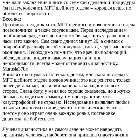
мне дали заключение и диск со съемкой сделанной процедуры
(за плату, конечно). МРТ шейного отдела – хорошая вещь, но
обходиться дороговато.
Весенка:
Проходила неоднократно МРТ шейного и поясничного отдела
позвоночника, а также сосудов шеи. Перед исследованием
необходимо раздеться до нижнего белья, снять украшения и
часы (это важно). Сам сеанс длился минут 20, а снимок с
подробной расшифровкой я получила, где-то, через час после
окончания. Необходимо помнить, что врач, выполняющий
обследование, видит в камеру пациента и, при
необходимости, всегда может остановить диагностику.
Marusia37br:
Когда я столкнулась с остеохондрозом, мне сказали сделать
МРТ шейного отдела позвоночника: это как рентген, только
более детальный, позвонки ваши как на ладони со всех
сторон. Слава богу, у меня все хорошо оказалось, но я жутко
боялась находиться в замкнутом пространстве, хотя
клаустрофобией не страдаю. Исследование выявляет любые
изъяны организма и определяет патологические очаги –
поэтому оно играет очень важную роль в постановке
диагноза, не бойтесь его.
Лучевая диагностика на самом деле не может навредить
организму человека, наоборот, она призвана спасать жизни