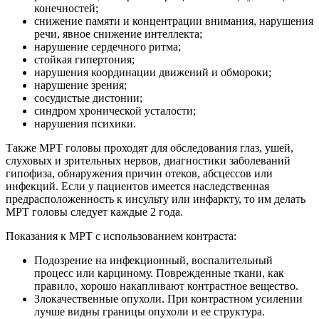
конечностей;
снижение памяти и концентрации внимания, нарушения
речи, явное снижение интеллекта;
нарушение сердечного ритма;
стойкая гипертония;
нарушения координации движений и обмороки;
нарушение зрения;
сосудистые дистонии;
синдром хронической усталости;
нарушения психики.
Также МРТ головы проходят для обследования глаз, ушей,
слуховых и зрительных нервов, диагностики заболеваний
гипофиза, обнаружения причин отеков, абсцессов или
инфекций. Если у пациентов имеется наследственная
предрасположенность к инсульту или инфаркту, то им делать
МРТ головы следует каждые 2 года.
Показания к МРТ с использованием контраста:
Подозрение на инфекционный, воспалительный
процесс или карциному. Поврежденные ткани, как
правило, хорошо накапливают контрастное вещество.
Злокачественные опухоли. При контрастном усилении
лучше видны границы опухоли и ее структура.