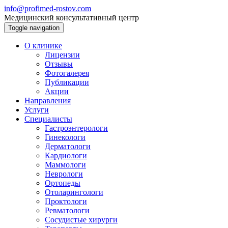
info@profimed-rostov.com
Медицинский консультативный центр
Toggle navigation
О клинике
Лицензии
Отзывы
Фотогалерея
Публикации
Акции
Направления
Услуги
Специалисты
Гастроэнтерологи
Гинекологи
Дерматологи
Кардиологи
Маммологи
Неврологи
Ортопеды
Отоларингологи
Проктологи
Ревматологи
Сосудистые хирурги