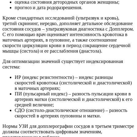
оценка состояния детородных органов женщины;
прогноз и дата родоразрешения.
Кроме стандартных исследований (ультразвук и кровь),
третий скрининг, нередко, дополняет детальное обследование
состояния сосудов – ультразвуковая диагностика с Допплером.
С его помощью врач оценивает интенсивность кровотока в
маточных артериях, в пуповине, а также соотношение
скорости циркуляции крови в период сокращение сердечной
мышцы (систола) и ее расслабления (диастола).
Для оптимизации значений существует индексированная
система:
ИР (индекс резистентности) – индекс разницы
скоростей кровотока (систолической и диастолической)
в маточных артериях;
ПИ (пульсарный индекс) – разность пульсации крови в
артериях матки (систолической и диастолической) к его
средней величине;
СДО (систоло-диастолическое отношение) – разность
скоростей в артериях пуповины и матки.
Нормы УЗИ для допплерографии сосудов в третьем триместре
должны соответствовать цифровым значениям,