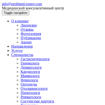
info@profimed-rostov.com
Медицинский консультативный центр
Toggle navigation
О клинике
Лицензии
Отзывы
Фотогалерея
Публикации
Акции
Направления
Услуги
Специалисты
Гастроэнтерологи
Гинекологи
Дерматологи
Кардиологи
Маммологи
Неврологи
Ортопеды
Отоларингологи
Проктологи
Ревматологи
Сосудистые хирурги