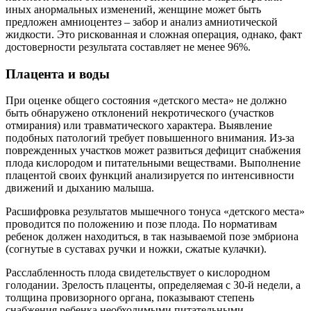
иных анормальных изменений, женщине может быть
предложен амниоцентез – забор и анализ амниотической
жидкости. Это рискованная и сложная операция, однако, факт
достоверности результата составляет не менее 96%.
Плацента и воды
При оценке общего состояния «детского места» не должно
быть обнаружено отклонений некротического (участков
отмирания) или травматического характера. Выявление
подобных патологий требует повышенного внимания. Из-за
поврежденных участков может развиться дефицит снабжения
плода кислородом и питательными веществами. Выполнение
плацентой своих функций анализируется по интенсивности
движений и дыханию малыша.
Расшифровка результатов мышечного тонуса «детского места»
проводится по положению и позе плода. По нормативам
ребенок должен находиться, в так называемой позе эмбриона
(согнутые в суставах ручки и ножки, сжатые кулачки).
Расслабленность плода свидетельствует о кислородном
голодании. Зрелость плаценты, определяемая с 30-й недели, а
толщина провизорного органа, показывают степень
снабжения ребенка необходимыми питательными