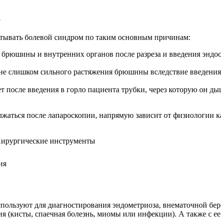
а
ытывать болевой синдром по таким основным причинам:
й брюшины и внутренних органов после разреза и введения эндос
оне слишком сильного растяжения брюшины вследствие введения в
 после введения в горло пациента трубки, через которую он дыш
олжаться после лапароскопии, напрямую зависит от физиологии к
ия
пользуют для диагностирования эндометриоза, внематочной бер
я (кисты, спаечная болезнь, миомы или инфекции). А также с е