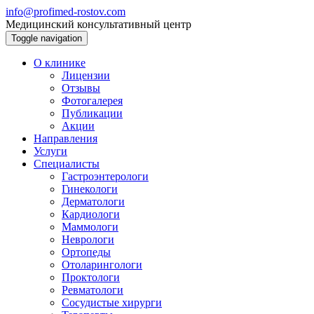
info@profimed-rostov.com
Медицинский консультативный центр
Toggle navigation
О клинике
Лицензии
Отзывы
Фотогалерея
Публикации
Акции
Направления
Услуги
Специалисты
Гастроэнтерологи
Гинекологи
Дерматологи
Кардиологи
Маммологи
Неврологи
Ортопеды
Отоларингологи
Проктологи
Ревматологи
Сосудистые хирурги