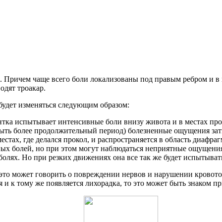
. Причем чаще всего боли локализованы под правым ребром и в п
одят троакар.
будет изменяться следующим образом:
нтка испытывает интенсивные боли внизу живота и в местах пр
быть более продолжительный период) болезненные ощущения зати
стах, где делался прокол, и распространяется в область диафра
х болей, но при этом могут наблюдаться неприятные ощущения 
болях. Но при резких движениях она все так же будет испытыват
это может говорить о повреждении нервов и нарушении кровото
 и к тому же появляется лихорадка, то это может быть знаком 