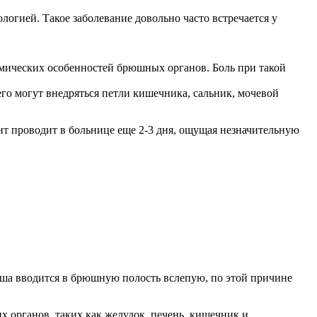
огией. Такое заболевание довольно часто встречается у
мических особенностей брюшных органов. Боль при такой
его могут внедряться петли кишечника, сальник, мочевой
нт проводит в больнице еще 2-3 дня, ощущая незначительную
еша вводится в брюшную полость вслепую, по этой причине
 органов, таких как желудок, печень, кишечник и