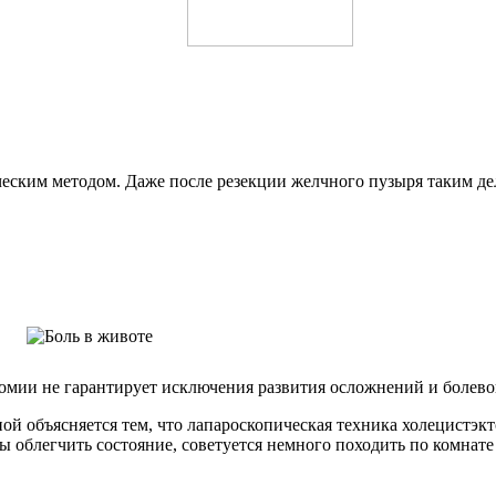
еским методом. Даже после резекции желчного пузыря таким д
мии не гарантирует исключения развития осложнений и болево
ной объясняется тем, что лапароскопическая техника холецистэк
бы облегчить состояние, советуется немного походить по комна