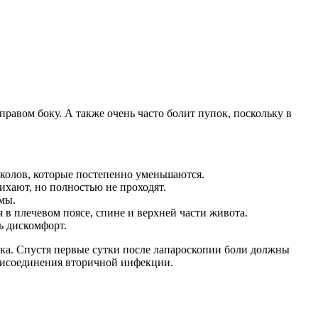
равом боку. А также очень часто болит пупок, поскольку в
околов, которые постепенно уменьшаются.
хают, но полностью не проходят.
гмы.
в плечевом поясе, спине и верхней части живота.
ь дискомфорт.
ка. Спустя первые сутки после лапароскопии боли должны
присоединения вторичной инфекции.