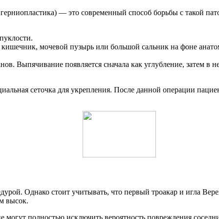
ерниопластика) — это современный способ борьбы с такой патол
пуклости.
 кишечник, мочевой пузырь или большой сальник на фоне анато
ов. Выпячивание появляется сначала как углубление, затем в н
циальная сеточка для укрепления. После данной операции пацие
дурой. Однако стоит учитывать, что первый троакар и игла Вер
м высок.
 могут полностью исключить вероятность повреждения соседних