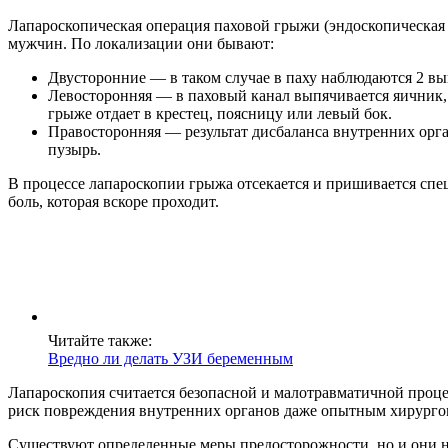
Лапароскопическая операция паховой грыжи (эндоскопическая г
мужчин. По локализации они бывают:
Двусторонние — в таком случае в паху наблюдаются 2 вы
Левосторонняя — в паховый канал выпячивается яичник,
грыже отдает в крестец, поясницу или левый бок.
Правосторонняя — результат дисбаланса внутренних орган
пузырь.
В процессе лапароскопии грыжа отсекается и пришивается спе
боль, которая вскоре проходит.
Читайте также:
Вредно ли делать УЗИ беременным
Лапароскопия считается безопасной и малотравматичной проце
риск повреждения внутренних органов даже опытным хирурго
Существуют определенные меры предосторожности, но и они не