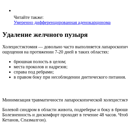
Читайте также:
Умеренно дифференцированная аденокарцинома
Удаление желчного пузыря
Холецистэктомия — довольно часто выполняется лапароскопич
ощущения на протяжении 7-20 дней в таких областях:
брюшная полость в целом;
места проколов и надрезов;
справа под ребрами;
в правом боку при несоблюдении диетического питания.
Минимизация травматичности лапароскопической холецистэкто
Болевой синдром в области живота, подреберье и боку в брюш
Болезненность и дискомфорт проходят в течение 48 часов. Что
Кетанов, Спазмалгон).