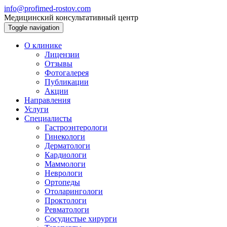
info@profimed-rostov.com
Медицинский консультативный центр
Toggle navigation
О клинике
Лицензии
Отзывы
Фотогалерея
Публикации
Акции
Направления
Услуги
Специалисты
Гастроэнтерологи
Гинекологи
Дерматологи
Кардиологи
Маммологи
Неврологи
Ортопеды
Отоларингологи
Проктологи
Ревматологи
Сосудистые хирурги