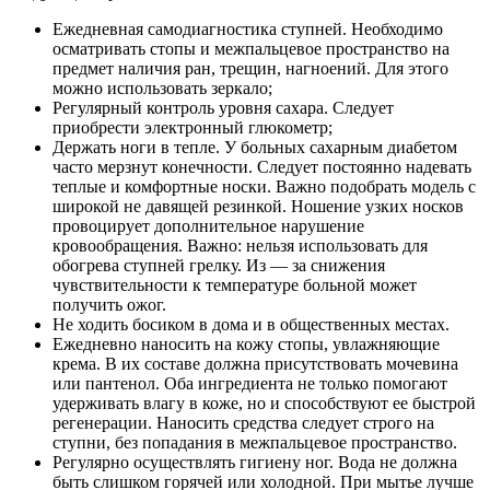
Ежедневная самодиагностика ступней. Необходимо
осматривать стопы и межпальцевое пространство на
предмет наличия ран, трещин, нагноений. Для этого
можно использовать зеркало;
Регулярный контроль уровня сахара. Следует
приобрести электронный глюкометр;
Держать ноги в тепле. У больных сахарным диабетом
часто мерзнут конечности. Следует постоянно надевать
теплые и комфортные носки. Важно подобрать модель с
широкой не давящей резинкой. Ношение узких носков
провоцирует дополнительное нарушение
кровообращения. Важно: нельзя использовать для
обогрева ступней грелку. Из — за снижения
чувствительности к температуре больной может
получить ожог.
Не ходить босиком в дома и в общественных местах.
Ежедневно наносить на кожу стопы, увлажняющие
крема. В их составе должна присутствовать мочевина
или пантенол. Оба ингредиента не только помогают
удерживать влагу в коже, но и способствуют ее быстрой
регенерации. Наносить средства следует строго на
ступни, без попадания в межпальцевое пространство.
Регулярно осуществлять гигиену ног. Вода не должна
быть слишком горячей или холодной. При мытье лучше