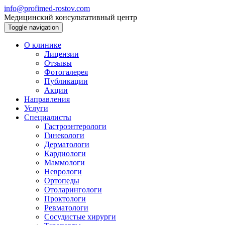
info@profimed-rostov.com
Медицинский консультативный центр
Toggle navigation
О клинике
Лицензии
Отзывы
Фотогалерея
Публикации
Акции
Направления
Услуги
Специалисты
Гастроэнтерологи
Гинекологи
Дерматологи
Кардиологи
Маммологи
Неврологи
Ортопеды
Отоларингологи
Проктологи
Ревматологи
Сосудистые хирурги