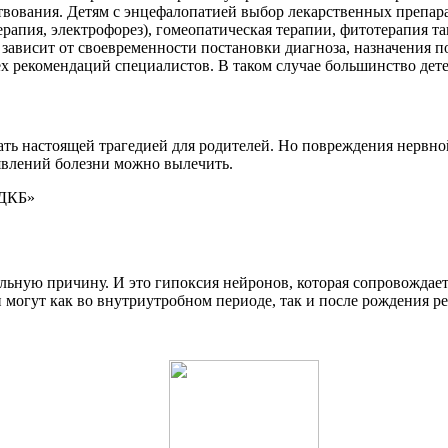
твования. Детям с энцефалопатией выбор лекарственных препар
рапия, электрофорез), гомеопатическая терапии, фитотерапия т
ависит от своевременности постановки диагноза, назначения п
х рекомендаций специалистов. В таком случае большинство дете
ть настоящей трагедией для родителей. Но повреждения нервно
явлений болезни можно вылечить.
ОДКБ»
льную причину. И это гипоксия нейронов, которая сопровождает
могут как во внутриутробном периоде, так и после рождения ре