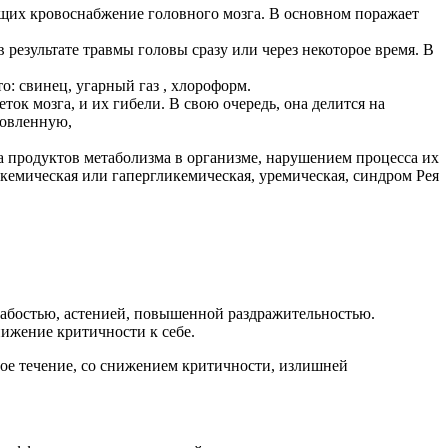
ющих кровоснабжение головного мозга. В основном поражает
результате травмы головы сразу или через некоторое время. В
о: свинец, угарный газ , хлороформ.
ок мозга, и их гибели. В свою очередь, она делится на
ловленную,
 продуктов метаболизма в организме, нарушением процесса их
кемическая или гапергликемическая, уремическая, синдром Рея
лабостью, астенией, повышенной раздражительностью.
ижение критичности к себе.
ое течение, со снижением критичности, излишней