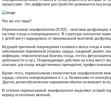
процессами. Это диффузное расстройство развивается под воз
Что же это такое?
Перинатальная энцефалопатия (ПЭП) – мозговая дисфункция, 
систему плода и новорожденного. В структуре патологии нерв
у детей могут варьировать от минимальной мозговой дисфунк
Ведущей причиной повреждения головного мозга плода и ново
заболеваниях беременной (пороки сердца, сахарный диабет, пи
инфекции, гемолитическая болезнь плода, гестоз, фетоплацент
деятельности и пр.). Повреждающее действие на плод могут о
опасных для плода лекарственных препаратов, профессиональн
Кроме этого, перинатальная гипоксическая энцефалопатия мож
сердца, сепсисе новорожденных и т. д. Независимо от непоср
Другие дисметаболические нарушения обычно возникают всле
В течении перинатальной энцефалопатии выделяют острый пери
период остаточных явлений.