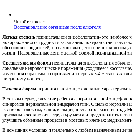
Читайте также:
Восстановление организма после алкоголя
Легкая степень
перинатальной энцефалопатии- это наиболее 
новорожденного, трудности засыпания, поверхностный беспок
обеспокоить родителей, но важно знать, что при правильном 
жизни. Недоношенные дети с легкой формой перинатальной э
Среднетяжелая форма
перинатальная энцефалопатия обычно 
локальные неврологические поражения (сходящееся косоглазие
изменения обратимы на протяжении первых 3-4 месяцев жизни. 
по данному вопросу.
Тяжелая форма
перинатальной энцефалопатии характеризуетс
В остром периоде лечение ребенка с перинатальной энцефалоп
синдромов перинатальной энцефалопатии. С целью нормализац
растворов глюкозы, калия, кальция, препаратов магния и т.д.
призваны восстановить структуру мозга и предотвратить нега
улучшить обменные процессы в мозговых клетках; медикамен
В домашних условиях параллельно с любым назначенным лечени