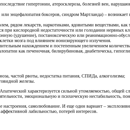
последствие гипертонии, атеросклероза, болезней вен, наруша
или энцефалопатия боксеров, синдром Мартланда) – возникает в 
олем, рядом лекарств, наркотиками, ядовитыми веществами, как т
я при кислородной недостаточности или голодании нервных клет
ионную (удушение), постаноксическую или реанимационно-обус
 клетки мозга под влиянием ионизирующего излучения.
лительным нахождением и постепенным увеличением количества
лопатии как печеночная, билирубиновая, диабетическа, гипогли
оза, частой рвоты, недостатка питания, СПИДа, алкоголизма;
товидной железы.
 Апатический характеризуется сильной утомляемостью, общей с
еятельности, эмоциональную и психическую нестабильность, пон
 настроения, самолюбование. И еще один вариант – эксплозивн
 аффективной лабильностью, потерей интересов.