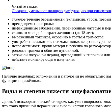
Читайте также:
Лозартан уменьшает половую дисфункцию при гипертон
тяжёлое течение беременности (эклампсия, угроза прерыв
преждевременные роды;
инфекционные заболевания, перенесённые матерью в пе
слишком молодой возраст женщины (до 18 лет);
выраженный токсикоз, особенно в третьем триместре;
употребление алкоголя, психоактивных веществ, курение
несовместимость крови матери и ребёнка по резус-фактор
родовые травмы и обвитие пуповиной;
затяжной потужной период, приводящий к гипоксии или 
действие ионизирующего излучения.
Наличие подобных осложнений и патологий не обязательно выра
функции поражённых.
Виды и степени тяжести энцефалопатии
Данный психоорганический синдром, как уже говорилось, може
что стало причиной поражения и гибели клеток головного мозга