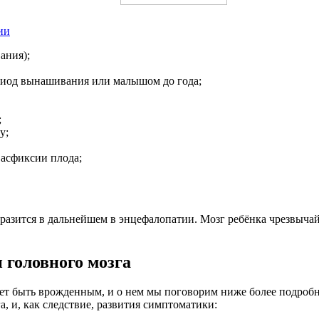
ии
ания);
риод вынашивания или малышом до года;
;
у;
асфиксии плода;
зится в дальнейшем в энцефалопатии. Мозг ребёнка чрезвычайно
 головного мозга
т быть врожденным, и о нем мы поговорим ниже более подробно
, и, как следствие, развития симптоматики: