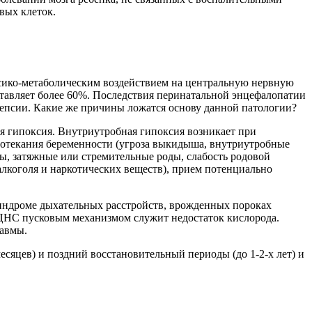
вых клеток.
сико-метаболическим воздействием на центральную нервную
ставляет более 60%. Последствия перинатальной энцефалопатии
лепсии. Какие же причины ложатся основу данной патологии?
я гипоксия. Внутриутробная гипоксия возникает при
протекания беременности (угроза выкидыша, внутриутробные
ды, затяжные или стремительные роды, слабость родовой
алкоголя и наркотических веществ), прием потенциально
синдроме дыхательных расстройств, врожденных пороках
я ЦНС пусковым механизмом служит недостаток кислорода.
равмы.
сяцев) и поздний восстановительный периоды (до 1-2-х лет) и