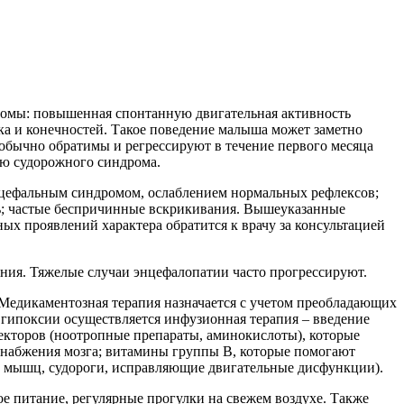
томы: повышенная спонтанную двигательная активность
а и конечностей. Такое поведение малыша может заметно
 обычно обратимы и регрессируют в течение первого месяца
ию судорожного синдрома.
оцефальным синдромом, ослаблением нормальных рефлексов;
ть; частые беспричинные вскрикивания. Вышеуказанные
ых проявлений характера обратится к врачу за консультацией
ния. Тяжелые случаи энцефалопатии часто прогрессируют.
Медикаментозная терапия назначается с учетом преобладающих
гипоксии осуществляется инфузионная терапия – введение
текторов (ноотропные препараты, аминокислоты), которые
оснабжения мозга; витамины группы В, которые помогают
 мышц, судороги, исправляющие двигательные дисфункции).
 питание, регулярные прогулки на свежем воздухе. Также