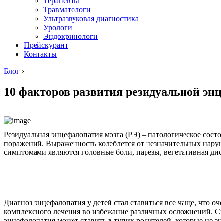
Терапевты
Травматологи
Ультразвуковая диагностика
Урологи
Эндокринологи
Прейскурант
Контакты
Блог
›
10 факторов развития резидуальной эн
Резидуальная энцефалопатия мозга (РЭ) – патологическое сос
поражений. Выраженность колеблется от незначительных нару
симптомами являются головные боли, парезы, вегетативная ди
Диагноз энцефалопатия у детей стал ставиться все чаще, что о
комплексного лечения во избежание различных осложнений. С
энцефалопатия может ставить в тупик родителей, которые не з