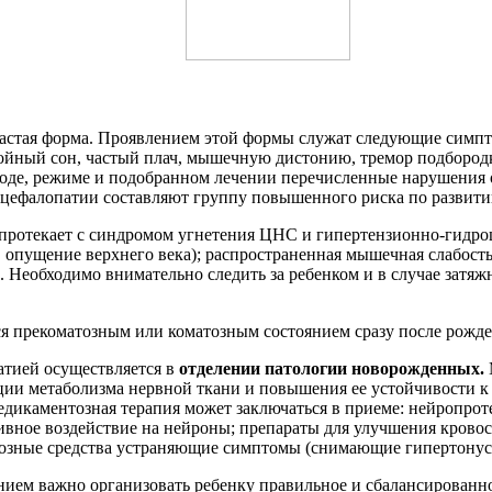
частая форма. Проявлением этой формы служат следующие симп
ойный сон, частый плач, мышечную дистонию, тремор подбородк
уходе, режиме и подобранном лечении перечисленные нарушения
нцефалопатии составляют группу повышенного риска по развит
протекает с синдромом угнетения ЦНС и гипертензионно-гидр
, опущение верхнего века); распространенная мышечная слабос
Необходимо внимательно следить за ребенком и в случае затяжн
я прекоматозным или коматозным состоянием сразу после рожде
атией осуществляется в
отделении патологии новорожденных.
ии метаболизма нервной ткани и повышения ее устойчивости к 
 Медикаментозная терапия может заключаться в приеме: нейропро
тивное воздействие на нейроны; препараты для улучшения кров
тозные средства устраняющие симптомы (снимающие гипертонус
ем важно организовать ребенку правильное и сбалансированное