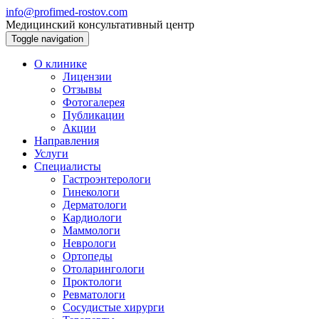
info@profimed-rostov.com
Медицинский консультативный центр
Toggle navigation
О клинике
Лицензии
Отзывы
Фотогалерея
Публикации
Акции
Направления
Услуги
Специалисты
Гастроэнтерологи
Гинекологи
Дерматологи
Кардиологи
Маммологи
Неврологи
Ортопеды
Отоларингологи
Проктологи
Ревматологи
Сосудистые хирурги