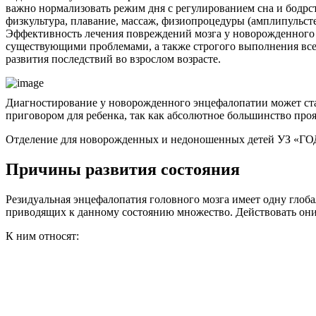
важно нормализовать режим дня с регулированием сна и бодрс
физкультура, плавание, массаж, физиопроцедуры (амплипульсте
Эффективность лечения повреждений мозга у новорожденного з
существующими проблемами, а также строгого выполнения все
развития последствий во взрослом возрасте.
Диагностирование у новорожденного энцефалопатии может ста
приговором для ребенка, так как абсолютное большинство про
Отделение для новорожденных и недоношенных детей УЗ «Г
Причины развития состояния
Резидуальная энцефалопатия головного мозга имеет одну глоба
приводящих к данному состоянию множество. Действовать они 
К ним относят: