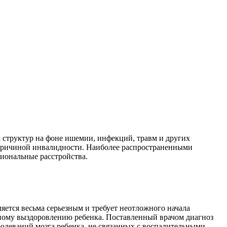
 структур на фоне ишемии, инфекций, травм и других
 причиной инвалидности. Наиболее распространенными
иональные расстройства.
ляется весьма серьезным и требует неотложного начала
ному выздоровлению ребенка. Поставленный врачом диагноз
аболеваний мозга ребенка, не связанных с воспалительными