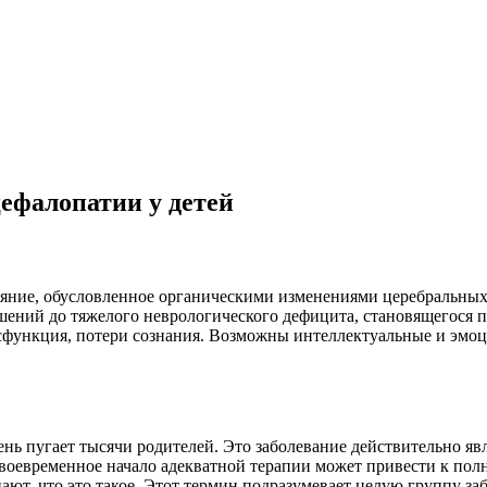
цефалопатии у детей
тояние, обусловленное органическими изменениями церебральных
шений до тяжелого неврологического дефицита, становящегося
сфункция, потери сознания. Возможны интеллектуальные и эмоц
чень пугает тысячи родителей. Это заболевание действительно яв
воевременное начало адекватной терапии может привести к пол
нают, что это такое. Этот термин подразумевает целую группу з