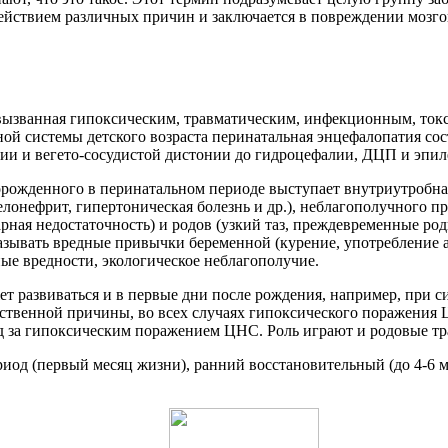
действием различных причин и заключается в повреждении мозго
вызванная гипоксическим, травматическим, инфекционным, ток
ной системы детского возраста перинатальная энцефалопатия со
ции и вегето-сосудистой дистонии до гидроцефалии, ДЦП и эпи
рожденного в перинатальном периоде выступает внутриутробна
елонефрит, гипертоническая болезнь и др.), неблагополучного 
арная недостаточность) и родов (узкий таз, преждевременные ро
казывать вредные привычки беременной (курение, употребление 
ые вредности, экологическое неблагополучие.
ет развиваться и в первые дни после рождения, например, при 
едственной причины, во всех случаях гипоксического поражени
д за гипоксическим поражением ЦНС. Роль играют и родовые т
од (первый месяц жизни), ранний восстановительный (до 4-6 ме