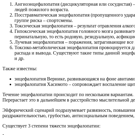
Ангиоэнцефалопатия (дисцикуляторная или сосудистая) –
людей пожилого возраста.
Посстравматическая энцефалопатия (пропущенного удара 
группе риска – спортсмены.
Токсическая энцефалопатия – результат отравления алког
Гипоксическая энцефалопатия головного мозга развиваетс
перинатальную, то есть родовую, резидуальную, асфикц
Лучевая энцефалопатия – поражения, затрагивающие все
Токсико-метаболическая энцефалопатия провоцируется д
распада и вывода. Существуют такие типы данной энцефа
и др.
Также известны:
энцефалопатия Вернике, развивающаяся на фоне авитамин
энцефалопатия Хасимото – сопровождает воспаление щи
Течение энцефалопатии происходит по нескольким вариантам.
Перерастает это в дальнейшем в расстройство мыслительной д
Эйфорический сценарий подразумевает развязность, повышение
раздражительностью, грубостью, антисоциальным поведением,
Существует 3 степени тяжести энцефалопатии: