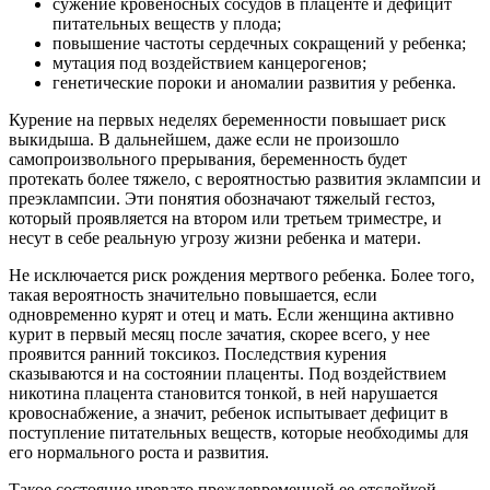
сужение кровеносных сосудов в плаценте и дефицит
питательных веществ у плода;
повышение частоты сердечных сокращений у ребенка;
мутация под воздействием канцерогенов;
генетические пороки и аномалии развития у ребенка.
Курение на первых неделях беременности повышает риск
выкидыша. В дальнейшем, даже если не произошло
самопроизвольного прерывания, беременность будет
протекать более тяжело, с вероятностью развития эклампсии и
преэклампсии. Эти понятия обозначают тяжелый гестоз,
который проявляется на втором или третьем триместре, и
несут в себе реальную угрозу жизни ребенка и матери.
Не исключается риск рождения мертвого ребенка. Более того,
такая вероятность значительно повышается, если
одновременно курят и отец и мать. Если женщина активно
курит в первый месяц после зачатия, скорее всего, у нее
проявится ранний токсикоз. Последствия курения
сказываются и на состоянии плаценты. Под воздействием
никотина плацента становится тонкой, в ней нарушается
кровоснабжение, а значит, ребенок испытывает дефицит в
поступление питательных веществ, которые необходимы для
его нормального роста и развития.
Такое состояние чревато преждевременной ее отслойкой,