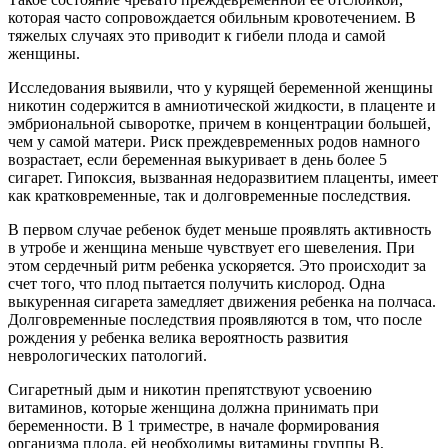
которая часто сопровождается обильным кровотечением. В
тяжелых случаях это приводит к гибели плода и самой
женщины.
Исследования выявили, что у курящей беременной женщины
никотин содержится в амниотической жидкости, в плаценте и
эмбриональной сыворотке, причем в концентрации большей,
чем у самой матери. Риск преждевременных родов намного
возрастает, если беременная выкуривает в день более 5
сигарет. Гипоксия, вызванная недоразвитием плаценты, имеет
как кратковременные, так и долговременные последствия.
В первом случае ребенок будет меньше проявлять активность
в утробе и женщина меньше чувствует его шевеления. При
этом сердечный ритм ребенка ускоряется. Это происходит за
счет того, что плод пытается получить кислород. Одна
выкуренная сигарета замедляет движения ребенка на полчаса.
Долговременные последствия проявляются в том, что после
рождения у ребенка велика вероятность развития
неврологических патологий.
Сигаретный дым и никотин препятствуют усвоению
витаминов, которые женщина должна принимать при
беременности. В 1 триместре, в начале формирования
организма плода, ей необходимы витамины группы B,