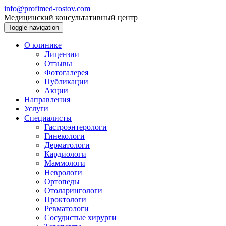
info@profimed-rostov.com
Медицинский консультативный центр
Toggle navigation
О клинике
Лицензии
Отзывы
Фотогалерея
Публикации
Акции
Направления
Услуги
Специалисты
Гастроэнтерологи
Гинекологи
Дерматологи
Кардиологи
Маммологи
Неврологи
Ортопеды
Отоларингологи
Проктологи
Ревматологи
Сосудистые хирурги