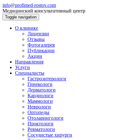
info@profimed-rostov.com
Медицинский консультативный центр
Toggle navigation
О клинике
Лицензии
Отзывы
Фотогалерея
Публикации
Акции
Направления
Услуги
Специалисты
Гастроэнтерологи
Гинекологи
Дерматологи
Кардиологи
Маммологи
Неврологи
Ортопеды
Отоларингологи
Проктологи
Ревматологи
Сосудистые хирурги