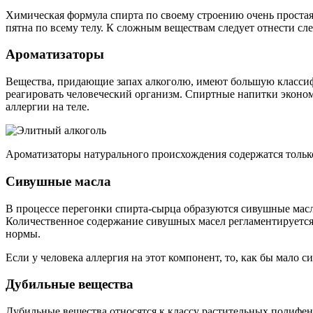
Химическая формула спирта по своему строению очень простая,
пятна по всему телу. К сложным веществам следует отнести с
Ароматизаторы
Вещества, придающие запах алкоголю, имеют большую классифи
реагировать человеческий организм. Спиртные напитки эконом-
аллергии на теле.
Ароматизаторы натурального происхождения содержатся тольк
Сивушные масла
В процессе перегонки спирта-сырца образуются сивушные масл
Количественное содержание сивушных масел регламентируется
нормы.
Если у человека аллергия на этот компонент, то, как бы мало 
Дубильные вещества
Дубильные вещества относятся к классу растительных полифен