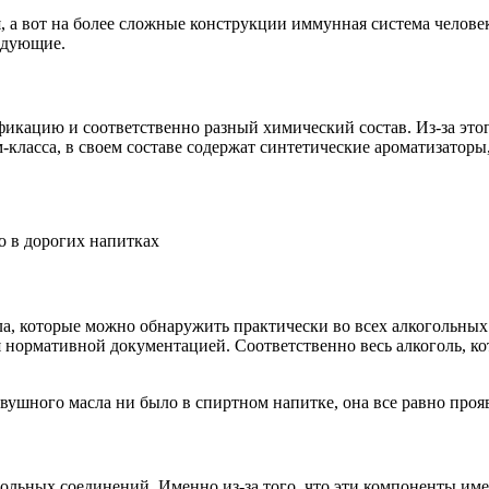
 а вот на более сложные конструкции иммунная система человек
ледующие.
кацию и соответственно разный химический состав. Из-за этого
класса, в своем составе содержат синтетические ароматизаторы,
о в дорогих напитках
а, которые можно обнаружить практически во всех алкогольных 
 нормативной документацией. Соответственно весь алкоголь, к
сивушного масла ни было в спиртном напитке, она все равно проя
ольных соединений. Именно из-за того, что эти компоненты им