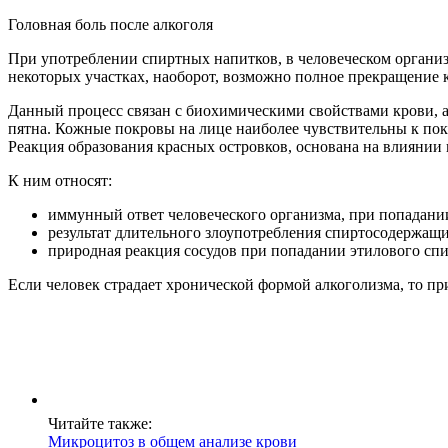
Головная боль после алкоголя
При употреблении спиртных напитков, в человеческом организ
некоторых участках, наоборот, возможно полное прекращение к
Данный процесс связан с биохимическими свойствами крови, а
пятна. Кожные покровы на лице наиболее чувствительны к покр
Реакция образования красных островков, основана на влиянии
К ним относят:
иммунный ответ человеческого организма, при попадании
результат длительного злоупотребления спиртосодержащ
природная реакция сосудов при попадании этилового спи
Если человек страдает хронической формой алкоголизма, то п
Читайте также:
Микроцитоз в общем анализе крови