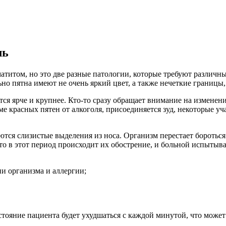
ль
итом, но это две разные патологии, которые требуют различных
ьно пятна имеют не очень яркий цвет, а также нечеткие границы
тся ярче и крупнее. Кто-то сразу обращает внимание на изменени
ме красных пятен от алкоголя, присоединяется зуд, некоторые уч
тся слизистые выделения из носа. Организм перестает бороться
то в этот период происходит их обострение, и больной испыты
и организма и аллергии;
стояние пациента будет ухудшаться с каждой минутой, что може