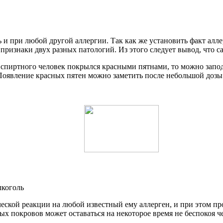
 при любой другой аллергии. Так как же установить факт аллер
изнаки двух разных патологий. Из этого следует вывод, что са
 спиртного человек покрылся красными пятнами, то можно запод
. Появление красных пятен можно заметить после небольшой дозы
лкоголь
ческой реакции на любой известный ему аллерген, и при этом п
х покровов может оставаться на некоторое время не беспокоя ч