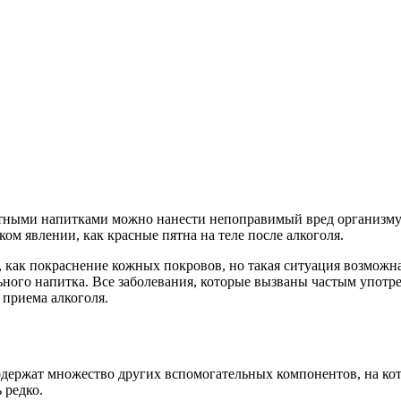
ртными напитками можно нанести непоправимый вред организму. 
ком явлении, как красные пятна на теле после алкоголя.
м, как покраснение кожных покровов, но такая ситуация возможн
ного напитка. Все заболевания, которые вызваны частым употреб
 приема алкоголя.
содержат множество других вспомогательных компонентов, на ко
 редко.