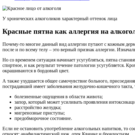
У хронических алкоголиков характерный оттенок лица
Красные пятна как аллергия на алкого
Почему-то многие данный вид аллергии путают с кожным дермат
после и по всему телу – это верный признак аллергии. Изначал
Но со временем ситуация начинает усугубляться, пятна становя
спиртное, и как результат течение патологии усугубляется. Кро
окрашиваются в бордовый цвет.
А также ухудшается общее самочувствие больного, присоединяю
пострадавший имеет заболевания желудочно-кишечного такта, 
болезненные ощущения в области живота;
запор, который может усиливать проявления интоксикаци
расстройство желудка;
мигренозные приступы;
предобморочное состояние.
Если не остановить употребление алкогольных напитков, то со
относят: анафилактический шок, отек Квинке и бронхоспазм.