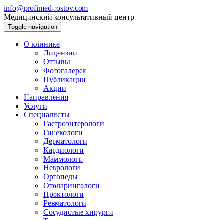
info@profimed-rostov.com
Медицинский консультативный центр
Toggle navigation
О клинике
Лицензии
Отзывы
Фотогалерея
Публикации
Акции
Направления
Услуги
Специалисты
Гастроэнтерологи
Гинекологи
Дерматологи
Кардиологи
Маммологи
Неврологи
Ортопеды
Отоларингологи
Проктологи
Ревматологи
Сосудистые хирурги