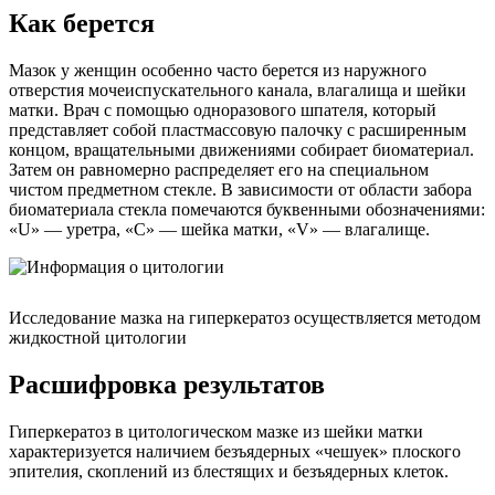
Как берется
Мазок у женщин особенно часто берется из наружного
отверстия мочеиспускательного канала, влагалища и шейки
матки. Врач с помощью одноразового шпателя, который
представляет собой пластмассовую палочку с расширенным
концом, вращательными движениями собирает биоматериал.
Затем он равномерно распределяет его на специальном
чистом предметном стекле. В зависимости от области забора
биоматериала стекла помечаются буквенными обозначениями:
«U» — уретра, «C» — шейка матки, «V» — влагалище.
Исследование мазка на гиперкератоз осуществляется методом
жидкостной цитологии
Расшифровка результатов
Гиперкератоз в цитологическом мазке из шейки матки
характеризуется наличием безъядерных «чешуек» плоского
эпителия, скоплений из блестящих и безъядерных клеток.