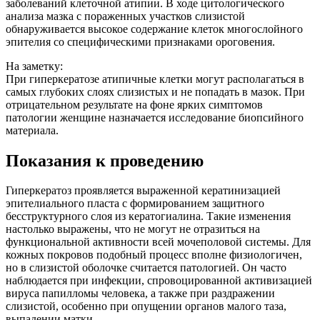
заболеваний клеточной атипии. В ходе цитологического
анализа мазка с пораженных участков слизистой
обнаруживается высокое содержание клеток многослойного
эпителия со специфическими признаками ороговения.
На заметку:
При гиперкератозе атипичные клетки могут располагаться в
самых глубоких слоях слизистых и не попадать в мазок. При
отрицательном результате на фоне ярких симптомов
патологии женщине назначается исследование биопсийного
материала.
Показания к проведению
Гиперкератоз проявляется выраженной кератинизацией
эпителиального пласта с формированием защитного
бесструктурного слоя из кератогиалина. Такие изменения
настолько выражены, что не могут не отразиться на
функциональной активности всей мочеполовой системы. Для
кожных покровов подобный процесс вполне физиологичен,
но в слизистой оболочке считается патологией. Он часто
наблюдается при инфекции, спровоцированной активизацией
вируса папилломы человека, а также при раздражении
слизистой, особенно при опущении органов малого таза,
выпадении матки.