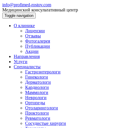
info@profimed-rostov.com
Медицинский консультативный центр
Toggle navigation
О клинике
Лицензии
Отзывы
Фотогалерея
Публикации
Акции
Направления
Услуги
Специалисты
Гастроэнтерологи
Гинекологи
Дерматологи
Кардиологи
Маммологи
Неврологи
Ортопеды
Отоларингологи
Проктологи
Ревматологи
Сосудистые хирурги