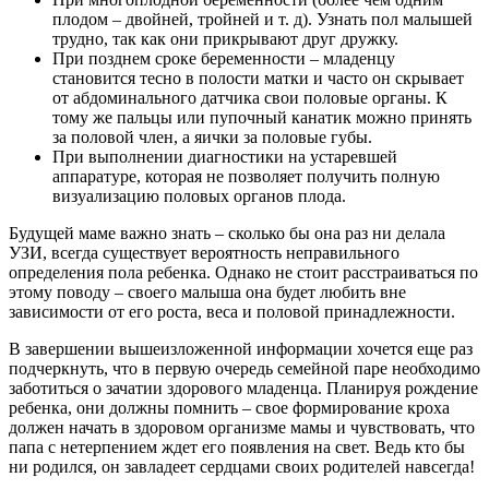
плодом – двойней, тройней и т. д). Узнать пол малышей
трудно, так как они прикрывают друг дружку.
При позднем сроке беременности – младенцу
становится тесно в полости матки и часто он скрывает
от абдоминального датчика свои половые органы. К
тому же пальцы или пупочный канатик можно принять
за половой член, а яички за половые губы.
При выполнении диагностики на устаревшей
аппаратуре, которая не позволяет получить полную
визуализацию половых органов плода.
Будущей маме важно знать – сколько бы она раз ни делала
УЗИ, всегда существует вероятность неправильного
определения пола ребенка. Однако не стоит расстраиваться по
этому поводу – своего малыша она будет любить вне
зависимости от его роста, веса и половой принадлежности.
В завершении вышеизложенной информации хочется еще раз
подчеркнуть, что в первую очередь семейной паре необходимо
заботиться о зачатии здорового младенца. Планируя рождение
ребенка, они должны помнить – свое формирование кроха
должен начать в здоровом организме мамы и чувствовать, что
папа с нетерпением ждет его появления на свет. Ведь кто бы
ни родился, он завладеет сердцами своих родителей навсегда!