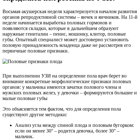
Восьмая акушерская неделя характеризуется началом развития
органов репродуктивной системы – яичек и яичников. На 11-й
неделе начинается выработка половых гормонов и
появляются складки, которые в дальнейшем образуют
наружные гениталии – пенис, мошонку, клитор, половые
губы. Опытный специалист может достоверно установить
половую принадлежность младенца даже не рассмотрев его
первичные половые признаки.
При выполнении УЗИ на определение пола врач берет во
внимание конкретные морфологические признаки половых
органов: у мальчика имеются зачатки полового члена и
мужских половых желез, у девочки – формируются большие и
малые половые губы
Это объясняется тем фактом, что для определения пола
существуют другие методики:
Анализ угла между спиной плода и половым бугорком:
если он менее 30° – родится девочка, более 30° –
мальчик.