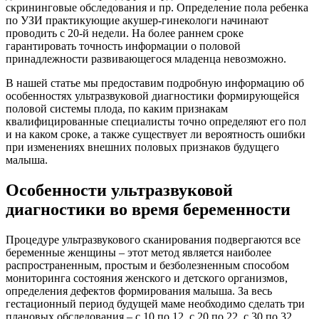
скрининговые обследования и пр. Определение пола ребенка
по УЗИ практикующие акушер-гинекологи начинают
проводить с 20-й недели. На более раннем сроке
гарантировать точность информации о половой
принадлежности развивающегося младенца невозможно.
В нашей статье мы предоставим подробную информацию об
особенностях ультразвуковой диагностики формирующейся
половой системы плода, по каким признакам
квалифицированные специалисты точно определяют его пол
и на каком сроке, а также существует ли вероятность ошибки
при изменениях внешних половых признаков будущего
малыша.
Особенности ультразвуковой
диагностики во время беременности
Процедуре ультразвукового сканирования подвергаются все
беременные женщины – этот метод является наиболее
распространенным, простым и безболезненным способом
мониторинга состояния женского и детского организмов,
определения дефектов формирования малыша. За весь
гестационный период будущей маме необходимо сделать три
плановых обследования – с 10 по 12, с 20 по 22, с 30 по 32