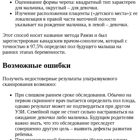
Оценивание формы черепа: квадратный тип характерен
для мальчика, округлый – для девочки.
Изучение расположения плаценты («детского места»): ее
локализация в правой части маточной полости
указывает на рождение мальчика, в левой – девочки.
Этот способ носит название метода Рамзи и был
зарегистрирован канадским врачом-сонологом, который с
точностью в 97,5% определял пол будущего малыша на
ранних этапах беременности.
Возможные ошибки
Получить недостоверные результаты ультразвукового
сканирования возможно:
При слишком раннем сроке обследования. Обычно на
первом скрининге врач пытается определить пол плода,
однако результат может не подтвердиться при другом
УЗИ. Семейной паре не стоит сильно настраиваться на
ожидание девочки либо мальчика. Будущим родителям
важно знать, что это обследование преследует
совершенно другую цель – выявить дефекты развития
ребенка.
При многоплодной беременности (более чем одним