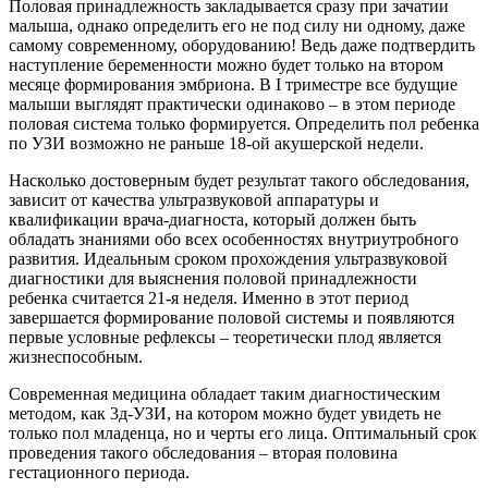
Половая принадлежность закладывается сразу при зачатии
малыша, однако определить его не под силу ни одному, даже
самому современному, оборудованию! Ведь даже подтвердить
наступление беременности можно будет только на втором
месяце формирования эмбриона. В I триместре все будущие
малыши выглядят практически одинаково – в этом периоде
половая система только формируется. Определить пол ребенка
по УЗИ возможно не раньше 18-ой акушерской недели.
Насколько достоверным будет результат такого обследования,
зависит от качества ультразвуковой аппаратуры и
квалификации врача-диагноста, который должен быть
обладать знаниями обо всех особенностях внутриутробного
развития. Идеальным сроком прохождения ультразвуковой
диагностики для выяснения половой принадлежности
ребенка считается 21-я неделя. Именно в этот период
завершается формирование половой системы и появляются
первые условные рефлексы – теоретически плод является
жизнеспособным.
Современная медицина обладает таким диагностическим
методом, как 3д-УЗИ, на котором можно будет увидеть не
только пол младенца, но и черты его лица. Оптимальный срок
проведения такого обследования – вторая половина
гестационного периода.