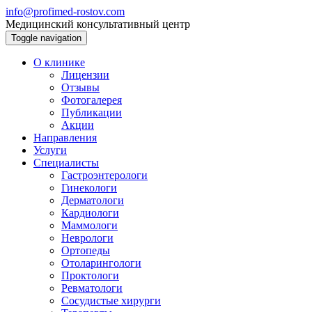
info@profimed-rostov.com
Медицинский консультативный центр
Toggle navigation
О клинике
Лицензии
Отзывы
Фотогалерея
Публикации
Акции
Направления
Услуги
Специалисты
Гастроэнтерологи
Гинекологи
Дерматологи
Кардиологи
Маммологи
Неврологи
Ортопеды
Отоларингологи
Проктологи
Ревматологи
Сосудистые хирурги