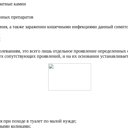
нных препаратов
ения, а также заражении кишечными инфекциями данный симпто
и
болеваниям, это всего лишь отдельное проявление определенны
ех сопутствующих проявлений, и на их основании устанавливае
 при походе в туалет по малой нужде;
ными коликами;