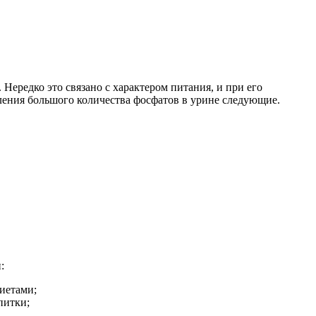
ередко это связано с характером питания, и при его
ления большого количества фосфатов в урине следующие.
:
иетами;
питки;