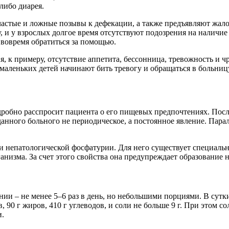
либо диарея.
частые и ложные позывы к дефекации, а также предъявляют жал
у, и у взрослых долгое время отсутствуют подозрения на наличи
вовремя обратиться за помощью.
 к примеру, отсутствие аппетита, бессонница, тревожность и чр
маленьких детей начинают бить тревогу и обращаться в больниц
одробно расспросит пациента о его пищевых предпочтениях. Посл
 данного больного не периодическое, а постоянное явление. Па
и непатологической фосфатурии. Для него существует специально
анизма. За счет этого свойства она предупреждает образование
нии – не менее 5–6 раз в день, но небольшими порциями. В сут
 90 г жиров, 410 г углеводов, и соли не больше 9 г. При этом с
и.