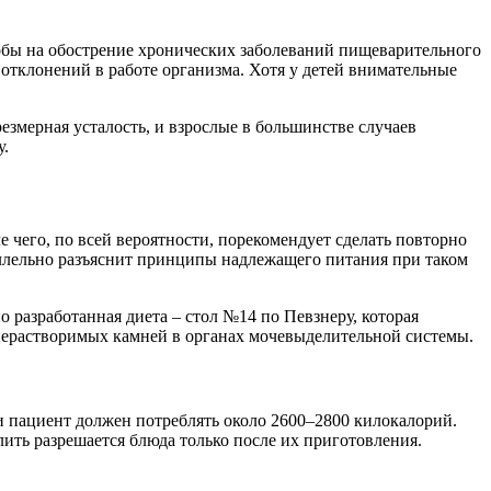
обы на обострение хронических заболеваний пищеварительного
е отклонений в работе организма. Хотя у детей внимательные
езмерная усталость, и взрослые в большинстве случаев
у.
е чего, по всей вероятности, порекомендует сделать повторно
раллельно разъяснит принципы надлежащего питания при таком
 разработанная диета – стол №14 по Певзнеру, которая
 нерастворимых камней в органах мочевыделительной системы.
ки пациент должен потреблять около 2600–2800 килокалорий.
олить разрешается блюда только после их приготовления.