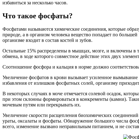
избавиться за несколько часов.
Что такое фосфаты?
Фосфатами называются химические соединения, которые образ
природе, а в организм человека вещество попадает по больше
организме входит в состав костей и зубов.
Остальные 15% распределены в мышцах, мозге, и включены в
обмена, в ходе которого совместное действие этих двух элеме
Соотношение фосфора и кальция в норме должно соответствова
Увеличение фосфатов в крови вызывает усиленное вымывание к
избавления от излишков фосфатных солей, организму приходится
В некоторых случаях в моче отмечается солевой осадок, котор
при этом склонны формироваться в конкременты (камни). Такие
мочевым путям или перекрывать их.
Увеличение скорости расщепления биохимических соединений
ураты, оксалаты и фосфаты. Обнаружение большого числа фосфа
всего, изменение вызвано неправильным питанием, и не состав