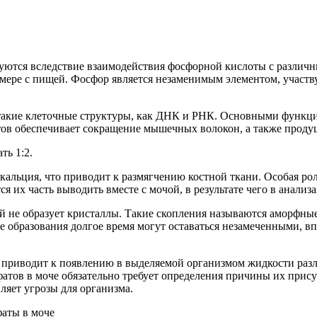
уются вследствие взаимодействия фосфорной кислоты с различн
й мере с пищей. Фосфор является незаменимым элементом, участ
 такие клеточные структуры, как ДНК и РНК. Основными функц
нтов обеспечивает сокращение мышечных волокон, а также проду
ть 1:2.
альция, что приводит к размягчению костной ткани. Особая ро
 их часть выводить вместе с мочой, в результате чего в анализ
ый не образует кристаллы. Такие скопления называются аморфны
 образования долгое время могут оставаться незамеченными, впл
 приводит к появлению в выделяемой организмом жидкости раз
тов в моче обязательно требует определения причины их присутс
ляет угрозы для организма.