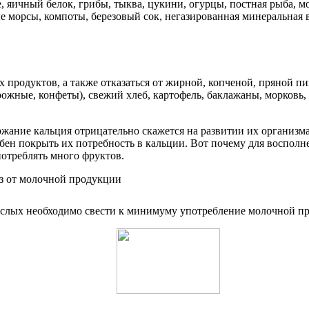
 яичный белок, грибы, тыква, цукини, огурцы, постная рыба, мо
 морсы, компоты, березовый сок, негазированная минеральная в
 продуктов, а также отказаться от жирной, копченой, пряной п
ожные, конфеты), свежий хлеб, картофель, баклажаны, морковь, 
ржание кальция отрицательно скажется на развитии их организма
обен покрыть их потребность в кальции. Вот почему для воспол
потреблять много фруктов.
ослых необходимо свести к минимуму употребление молочной п