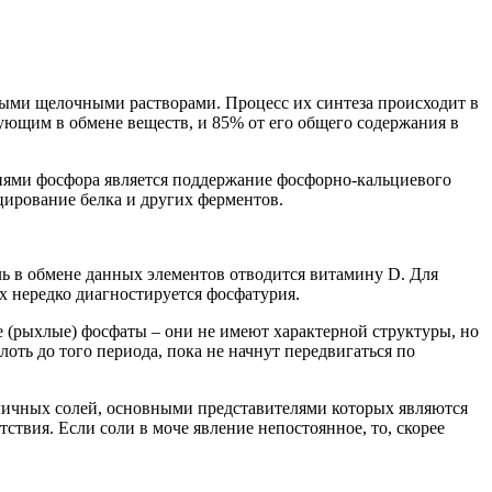
ыми щелочными растворами. Процесс их синтеза происходит в
вующим в обмене веществ, и 85% от его общего содержания в
иями фосфора является поддержание фосфорно-кальциевого
цирование белка и других ферментов.
ль в обмене данных элементов отводится витамину D. Для
ах нередко диагностируется фосфатурия.
е (рыхлые) фосфаты – они не имеют характерной структуры, но
оть до того периода, пока не начнут передвигаться по
личных солей, основными представителями которых являются
твия. Если соли в моче явление непостоянное, то, скорее