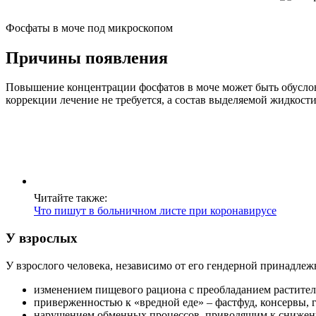
Фосфаты в моче под микроскопом
Причины появления
Повышение концентрации фосфатов в моче может быть обусловл
коррекции лечение не требуется, а состав выделяемой жидкос
Читайте также:
Что пишут в больничном листе при коронавирусе
У взрослых
У взрослого человека, независимо от его гендерной принадлеж
изменением пищевого рациона с преобладанием раститель
приверженностью к «вредной еде» – фастфуд, консервы, 
нарушением обменных процессов, приводящим к снижени