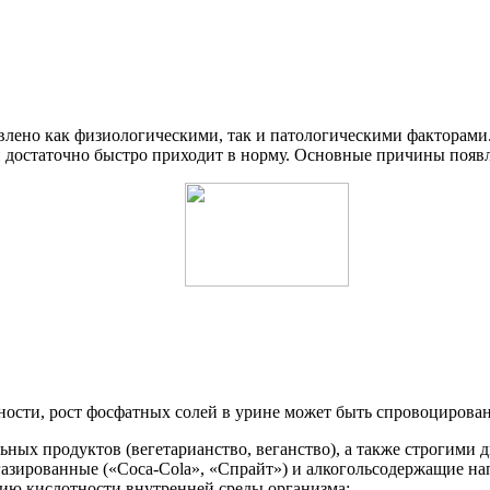
ено как физиологическими, так и патологическими факторами. Н
ти достаточно быстро приходит в норму. Основные причины появ
ности, рост фосфатных солей в урине может быть спровоцирован
ных продуктов (вегетарианство, веганство), а также строгими д
газированные («Coca-Cola», «Спрайт») и алкогольсодержащие на
ю кислотности внутренней среды организма;