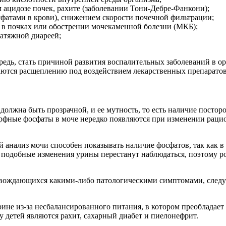
 ацидозе почек, рахите (заболевании Тони-Дебре-Фанкони);
фатами в крови), снижением скорости почечной фильтрации;
 в почках или обострении мочекаменной болезни (МКБ);
атяжной диареей;
редь, стать причиной развития воспалительных заболеваний в о
ются расщеплению под воздействием лекарственных препаратов, 
должна быть прозрачной, и ее мутность, то есть наличие постор
рфные фосфаты в моче нередко появляются при изменении рацио
щий анализ мочи способен показывать наличие фосфатов, так как
а подобные изменения урины перестанут наблюдаться, поэтому р
вождающихся какими-либо патологическими симптомами, следует
ине из-за несбалансированного питания, в котором преобладает 
 детей являются рахит, сахарный диабет и пиелонефрит.