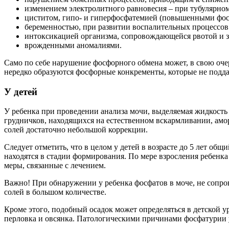
изменением электролитного равновесия – при тубулярном
циститом, гипо- и гиперфосфатемией (повышенными фос
беременностью, при развитии воспалительных процессов
интоксикацией организма, сопровождающейся рвотой и з
врожденными аномалиями.
Само по себе нарушение фосфорного обмена может, в свою оче
нередко образуются фосфорные конкременты, которые не подда
У детей
У ребенка при проведении анализа мочи, выделяемая жидкость 
грудничков, находящихся на естественном вскармливании, амо
солей достаточно небольшой коррекции.
Следует отметить, что в целом у детей в возрасте до 5 лет об
находятся в стадии формирования. По мере взросления ребенк
меры, связанные с лечением.
Важно! При обнаружении у ребенка фосфатов в моче, не сопро
солей в большом количестве.
Кроме этого, подобный осадок может определяться в детской ур
перловка и овсянка. Патологическими причинами фосфатурии у