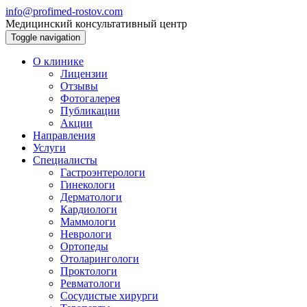
info@profimed-rostov.com
Медицинский консультативный центр
Toggle navigation
О клинике
Лицензии
Отзывы
Фотогалерея
Публикации
Акции
Направления
Услуги
Специалисты
Гастроэнтерологи
Гинекологи
Дерматологи
Кардиологи
Маммологи
Неврологи
Ортопеды
Отоларингологи
Проктологи
Ревматологи
Сосудистые хирурги