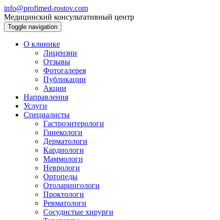
info@profimed-rostov.com
Медицинский консультативный центр
Toggle navigation
О клинике
Лицензии
Отзывы
Фотогалерея
Публикации
Акции
Направления
Услуги
Специалисты
Гастроэнтерологи
Гинекологи
Дерматологи
Кардиологи
Маммологи
Неврологи
Ортопеды
Отоларингологи
Проктологи
Ревматологи
Сосудистые хирурги