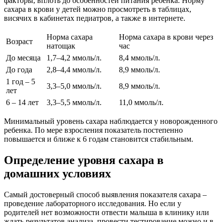
факторы, вплоть до особенностей питания ребенка. Норму
сахара в крови у детей можно просмотреть в таблицах,
висячих в кабинетах педиатров, а также в интернете.
Норма сахара
Норма сахара в крови через
Возраст
натощак
час
До месяца
1,7–4,2 ммоль/л.
8,4 ммоль/л.
До года
2,8–4,4 ммоль/л.
8,9 ммоль/л.
1 год – 5
3,3–5,0 ммоль/л.
8,9 ммоль/л.
лет
6 – 14 лет
3,3–5,5 ммоль/л.
11,0 ммоль/л.
Минимальный уровень сахара наблюдается у новорожденного
ребенка. По мере взросления показатель постепенно
повышается и ближе к 6 годам становится стабильным.
Определение уровня сахара в
домашних условиях
Самый достоверный способ выявления показателя сахара –
проведение лабораторного исследования. Но если у
родителей нет возможности отвести малыша в клинику или
ждать результатов анализа, провести тестирование можно и в