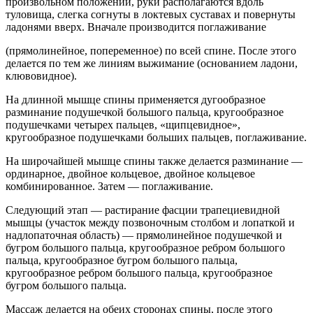
произвольном положении, руки располагаются вдоль
туловища, слегка согнуты в локтевых суставах и повернуты
ладонями вверх. Вначале производится поглаживание
(прямолинейное, попеременное) по всей спине. После этого
делается по тем же линиям выжимание (основанием ладони,
клювовидное).
На длинной мышце спины применяется дугообразное
разминание подушечкой большого пальца, кругообразное
подушечками четырех пальцев, «щипцевидное»,
кругообразное подушечками больших пальцев, поглаживание.
На широчайшей мышце спины также делается разминание —
ординарное, двойное кольцевое, двойное кольцевое
комбинированное. Затем — поглаживание.
Следующий этап — растирание фасции трапециевидной
мышцы (участок между позвоночным столбом и лопаткой и
надлопаточная область) — прямолинейное подушечкой и
бугром большого пальца, кругообразное ребром большого
пальца, кругообразное бугром большого пальца,
кругообразное ребром большого пальца, кругообразное
бугром большого пальца.
Массаж делается на обеих сторонах спины, после этого