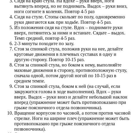
Сидя на краю стула. На вдохе – руки вверх, ноги
вытянуть вперед, но не поднимать. Выдох – руки вниз,
ноги согните в коленях. Повтор 4-5 раз
Сидя на стуле. Стопы скользят по полу, одновременно
руки двигаются как при ходьбе. Повтор 4-5 раз.
Из положения сидя на стуле. Вдох – поднимите руки
вверх, потянитесь за ними и встаньте. Сядьте – выдох.
Темп средний, повтор 4-5 раз.
2-3 минуты походите по залу.
Стоя за спинкой стула, положив руки на нее, делайте
круговые движения в плечевых суставах в одну и
другую сторону. Повтор 10-15 раз.
Стоя за спинкой стула, но боком к нему, выполняйте
маховые движения в сторону, противоположную стулу,
сначала одной, потом другой ногой по 10-15 раз в
среднем темпе.
Стоя за спинкой стула, боком к ней (на случай, если
закружится голова в ходе выполнения). Вдох – руки
вверх. Выдох – руки вниз и делайте небольшой наклон
вперед (упражнение может быть противопоказано при
грыже поясничного отдела позвоночника).
Вращение корпусом по часовой, а потом против часовой
стрелке. Ноги на ширине плеч (упражнение может быть
противопоказано при грыже поясничного отдела
позвоночника).