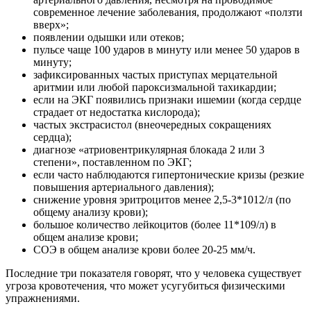
современное лечение заболевания, продолжают «ползти
вверх»;
появлении одышки или отеков;
пульсе чаще 100 ударов в минуту или менее 50 ударов в
минуту;
зафиксированных частых приступах мерцательной
аритмии или любой пароксизмальной тахикардии;
если на ЭКГ появились признаки ишемии (когда сердце
страдает от недостатка кислорода);
частых экстрасистол (внеочередных сокращениях
сердца);
диагнозе «атриовентрикулярная блокада 2 или 3
степени», поставленном по ЭКГ;
если часто наблюдаются гипертонические кризы (резкие
повышения артериального давления);
снижение уровня эритроцитов менее 2,5-3*1012/л (по
общему анализу крови);
большое количество лейкоцитов (более 11*109/л) в
общем анализе крови;
СОЭ в общем анализе крови более 20-25 мм/ч.
Последние три показателя говорят, что у человека существует
угроза кровотечения, что может усугубиться физическими
упражнениями.