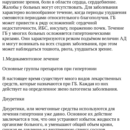
нарушение зрения, боли в области сердца, сердцебиение.
Жалобы у больных могут отсутствовать. Для заболевания
характерно волнообразное течение, когда периоды ухудшения
сменяются периодами относительного благополучия. ГБ
может привести к ряду осложнений: сердечной
недостаточности, ИБС, инсульту, поражению почек. Течение
ГБ у многих больных осложняется гипертоническими
кризами. Они характеризуются резким подъёмом величин АД
и могут возникать на всех стадиях заболевания, при этом
может наблюдаться тошнота, рвота, ухудшаться зрение.
1.Медикаментозное лечение
Основные группы препаратов при гипертонии
В настоящее время существует много видов лекарственных
средств, которые назначаются при ГБ. Каждая из них
действует на определенное звено патогенеза заболевания.
Диуретики
Диуретики, или мочегонные средства используются для
лечения гипертонии уже давно. Основное их действие
заключается в том, что они устраняют избыток жидкости в
организме больного, и уменьшают общий объем крови,
снижая ее давление на внутреннюю стенку сосудов.