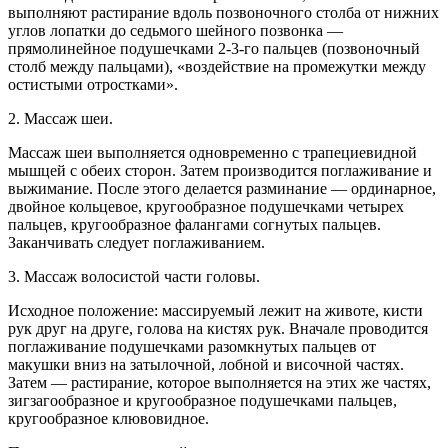
выполняют растирание вдоль позвоночного столба от нижних
углов лопатки до седьмого шейного позвонка —
прямолинейное подушечками 2-3-го пальцев (позвоночный
столб между пальцами), «воздействие на промежутки между
остистыми отростками».
2. Массаж шеи.
Массаж шеи выполняется одновременно с трапециевидной
мышцей с обеих сторон. Затем производится поглаживание и
выжимание. После этого делается разминание — ординарное,
двойное кольцевое, кругообразное подушечками четырех
пальцев, кругообразное фалангами согнутых пальцев.
Заканчивать следует поглаживанием.
3. Массаж волосистой части головы.
Исходное положение: массируемый лежит на животе, кисти
рук друг на друге, голова на кистях рук. Вначале проводится
поглаживание подушечками разомкнутых пальцев от
макушки вниз на затылочной, лобной и височной частях.
Затем — растирание, которое выполняется на этих же частях,
зигзагообразное и кругообразное подушечками пальцев,
кругообразное клювовидное.