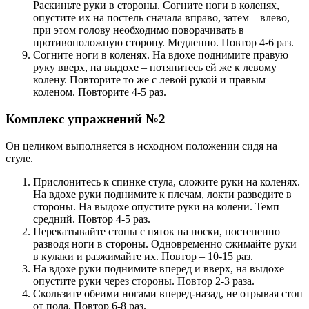
Раскиньте руки в стороны. Согните ноги в коленях,
опустите их на постель сначала вправо, затем – влево,
при этом голову необходимо поворачивать в
противоположную сторону. Медленно. Повтор 4-6 раз.
Согните ноги в коленях. На вдохе поднимите правую
руку вверх, на выдохе – потянитесь ей же к левому
колену. Повторите то же с левой рукой и правым
коленом. Повторите 4-5 раз.
Комплекс упражнений №2
Он целиком выполняется в исходном положении сидя на
стуле.
Прислонитесь к спинке стула, сложите руки на коленях.
На вдохе руки поднимите к плечам, локти разведите в
стороны. На выдохе опустите руки на колени. Темп –
средний. Повтор 4-5 раз.
Перекатывайте стопы с пяток на носки, постепенно
разводя ноги в стороны. Одновременно сжимайте руки
в кулаки и разжимайте их. Повтор – 10-15 раз.
На вдохе руки поднимите вперед и вверх, на выдохе
опустите руки через стороны. Повтор 2-3 раза.
Скользите обеими ногами вперед-назад, не отрывая стоп
от пола. Повтор 6-8 раз.