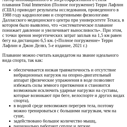
плавания Total Immersion (Полное погружение) Терри Лафлин
(США) приводит результаты исследования, проведенного в
1988 году кардиологами и спортивными физиологами
Далласского медицинского центра при университете Техаса, в
котором было выявлено, что «систематическое плавание
понижает давление и увеличивает выносливость». При этом,
с точки зрения энергетических затрат заплыв на 1,5 км равен
бегу на дистанцию 6,5 км. («Полное погружение» Терри
Лафлин и Джон Делвз, 5-е издание, 2021 г.)
Плавание можно считать кандидатом на звание идеального
вида спорта, так как:
обеспечивается низкая травматичность и отсутствие
вибрационных нагрузок на опорно-двигательный
аппарат (физические упражнения в воде позволяют
избежать силы земного притяжения и становится
возможным исключить ударные нагрузки на суставы,
которые возникают при беге, велоспорте и других видах
спорта),
в водной среде невозможен перегрев тела, поэтому
можно тренироваться с большими нагрузкам, чем на
суше,
задействовано большое количество мышц,
рационально работают сердце и легкие,