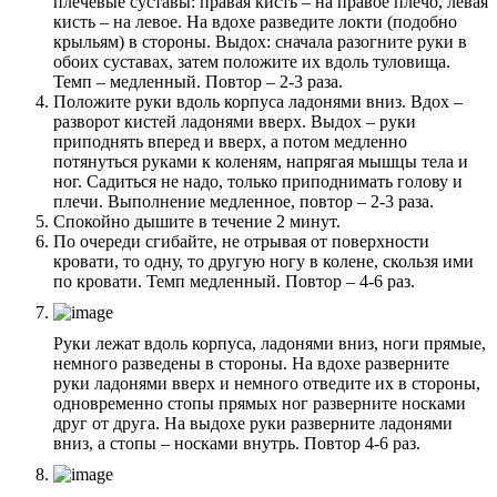
плечевые суставы: правая кисть – на правое плечо, левая
кисть – на левое. На вдохе разведите локти (подобно
крыльям) в стороны. Выдох: сначала разогните руки в
обоих суставах, затем положите их вдоль туловища.
Темп – медленный. Повтор – 2-3 раза.
Положите руки вдоль корпуса ладонями вниз. Вдох –
разворот кистей ладонями вверх. Выдох – руки
приподнять вперед и вверх, а потом медленно
потянуться руками к коленям, напрягая мышцы тела и
ног. Садиться не надо, только приподнимать голову и
плечи. Выполнение медленное, повтор – 2-3 раза.
Спокойно дышите в течение 2 минут.
По очереди сгибайте, не отрывая от поверхности
кровати, то одну, то другую ногу в колене, скользя ими
по кровати. Темп медленный. Повтор – 4-6 раз.
Руки лежат вдоль корпуса, ладонями вниз, ноги прямые,
немного разведены в стороны. На вдохе разверните
руки ладонями вверх и немного отведите их в стороны,
одновременно стопы прямых ног разверните носками
друг от друга. На выдохе руки разверните ладонями
вниз, а стопы – носками внутрь. Повтор 4-6 раз.