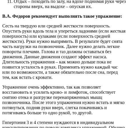
Отдых – походить по залу, на вдохе поднимая руки через
стороны вверх, на выдохе – опуская их.
В.А. Федоров рекомендует выполнять такое упражнение:
Сесть на твердую или средней жесткости поверхность.
Опустить руки вдоль тела и упереться ладонями (если жесткая
поверхность) или кулаками (если поверхность средней
жесткости). Руки нужно выпрямить. В результате будет снята
часть нагрузки на позвоночник. Далее нужно делать легкие
повороты плечами. Голова и таз должны оставаться без
движения. Данные движения создают эффект насоса.
Длительность упражнения – как можно дольше пока не
появится усталость в руках. Применять нужно каждый час
или по возможности, а также обязательно после сна, перед
тем, как встать с кровати.
Упражнение очень эффективно, так как позволяет
восстановить и усилить крово- и лимфоток, способствует
снятию отека и разгрузке перенапряженных мышц
позвоночника. После этого упражнения нужно встать и мягко
потянуться, подняв руки вверх, слегка покачиваясь и
потягиваясь больше то одно рукой, то другой.
Гипертония 3 и 4 степени нуждаются в индивидуальном
консультировании по поводу комплекса упражнений. Обычно