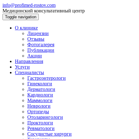
info@profimed-rostov.com
Медицинский консультативный центр
Toggle navigation
О клинике
Лицензии
Отзывы
Фотогалерея
Публикации
Акции
Направления
Услуги
Специалисты
Гастроэнтерологи
Гинекологи
Дерматологи
Кардиологи
Маммологи
Неврологи
Ортопеды
Отоларингологи
Проктологи
Ревматологи
Сосудистые хирурги