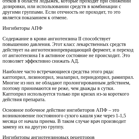
отеков в области лодыжек, которые проходят при снижении
дозировки, или использовании средств в комбинации с
другими группами. Если отечность не проходит, то это
является показанием к отмене.
Ингибиторы АПФ
Содержание в крови ангиотензина II способствует
повышению давления. Этот класс лекарственных средств
действует на ангиотензинпревращающий фермент, и переход
от ангиотензина I в активное состояние не происходит. Это
позволяет эффективно снижать АД.
Наиболее часто встречающиеся средства этого ряда:
каптоприл, лизиноприл, эналаприл, периндоприл, рамиприл.
Многие из них не обладают пролонгированным действием,
поэтому принимаются не реже, чем дважды в сутки.
Каптоприл используется только при кризах из-за короткого
действия препарата.
Основное побочное действие ингибиторов АПФ – это
возникновение постоянного сухого кашля уже через 1-1,5
месяца от начала приема. В таком случае врач производит
замену их на другую группу.
Ингибиторы ангиотензиновых рецепторов