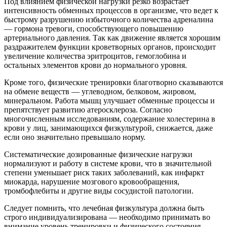
Под влиянием физической нагрузки резко возрастает
интенсивность обменных процессов в организме, что ведет к
быстрому разрушению избыточного количества адреналина
— гормона тревоги, способствующего повышению
артериального давления. Так как движение является хорошим
раздражителем функции кроветворных органов, происходит
увеличение количества эритроцитов, гемоглобина и
остальных элементов крови до нормального уровня.
Кроме того, физические тренировки благотворно сказываются
на обмене веществ — углеводном, белковом, жировом,
минеральном. Работа мышц улучшает обменные процессы и
препятствует развитию атеросклероза. Согласно
многочисленным исследованиям, содержание холестерина в
крови у лиц, занимающихся физкультурой, снижается, даже
если оно значительно превышало норму.
Систематические дозированные физические нагрузки
нормализуют и работу в системе крови, что в значительной
степени уменьшает риск таких заболеваний, как инфаркт
миокарда, нарушение мозгового кровообращения,
тромбофлебиты и другие виды сосудистой патологии.
Следует помнить, что лечебная физкультура должна быть
строго индивидуализирована — необходимо принимать во
внимание уровень тренировки и физического состояния