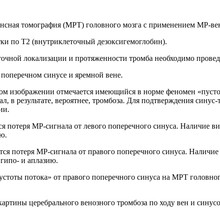
ансная томография (МРТ) головного мозга с применением МР-ве
ки по Т2 (внутриклеточный дезоксигемоглобин).
 точной локализации и протяженности тромба необходимо прове
 поперечном синусе и яремной вене.
нном изображении отмечается имеющийся в норме феномен «пуст
л, в результате, вероятнее, тромбоза. Для подтверждения синус
ии.
ся потеря МР-сигнала от левого поперечного синуса. Наличие 
ю.
тся потеря МР-сигнала от правого поперечного синуса. Наличи
 гипо- и аплазию.
устоты потока» от правого поперечного синуса на МРТ головног
артины церебрального венозного тромбоза по ходу вен и синусо