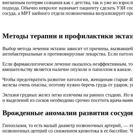
внезапным потерям сознания как с детства, так и уже во взрос
подхода. Обычно невролог назначает пациенту сделать УЗИ с
сосуда, а МРТ шейного отдела позвоночника визуализирует пр
Методы терапии и профилактики эктаз
Выбор метода лечения эктазии зависит от причины, вызвавше
антибактериальные и противовирусные лекарства. Если патоло
Если фармакологическое лечение оказалось неэффективным, то
вмешательству является наличие опухоли и папиллом в канале.
Чтобы предотвратить развитие патологии, женщинам старше 4
железы очень опасны, поэтому нужно беречь грудь от ударов, 
Эктазия грудных желез легко излечима на ранних стадиях. Но
и выделений из сосков необходимо срочно посетить врача-мамм
Врожденные аномалии развития сосудо
Гипоплазия, то есть малый диаметр позвоночных артерий, — эт
позвоночных артерий со снижением кровотока в ее бассейне. Ч