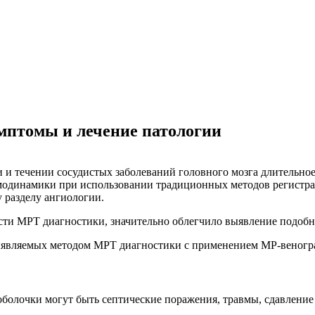
мптомы и лечение патологии
 и течении сосудистых заболеваний головного мозга длительно
одинамики при использовании традиционных методов регистраци
 разделу ангиологии.
сти МРТ диагностики, значительно облегчило выявление подобн
выявляемых методом МРТ диагностики с применением МР-веногр
оболочки могут быть септические поражения, травмы, сдавлени