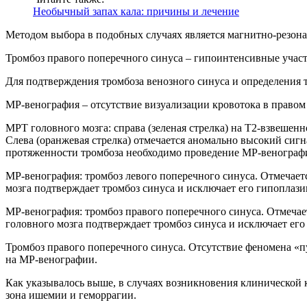
Необычный запах кала: причины и лечение
Методом выбора в подобных случаях является магнитно-резон
Тромбоз правого поперечного синуса – гипоинтенсивные участ
Для подтверждения тромбоза венозного синуса и определения
МР-венография – отсутствие визуализации кровотока в правом
МРТ головного мозга: справа (зеленая стрелка) на Т2-взвеше
Слева (оранжевая стрелка) отмечается аномально высокий сигна
протяженности тромбоза необходимо проведение МР-венограф
МР-венография: тромбоз левого поперечного синуса. Отмечает
мозга подтверждает тромбоз синуса и исключает его гипоплази
МР-венография: тромбоз правого поперечного синуса. Отмечае
головного мозга подтверждает тромбоз синуса и исключает его
Тромбоз правого поперечного синуса. Отсутствие феномена «п
на МР-венографии.
Как указывалось выше, в случаях возникновения клинической к
зона ишемии и геморрагии.