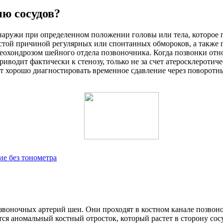
ю сосудов?
снаружи при определенном положении головы или тела, которое
стой причиной регулярных или спонтанных обмороков, а также 
стеохондрозом шейного отдела позвоночника. Когда позвонки отн
водит фактически к стенозу, только не за счет атеросклеротиче
т хорошо диагностировать временное сдавление через поворот
ие без тонометра
озвоночных артерий шеи. Они проходят в костном канале позвон
ся аномальный костный отросток, который растет в сторону сосу