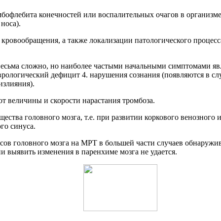
мбофлебита конечностей или воспалительных очагов в организме
носа).
о кровообращения, а также локализации патологического процес
сьма сложно, но наиболее частыми начальными симптомами явля
врологический дефицит 4. нарушения сознания (появляются в сл
излияния).
т величины и скорости нарастания тромбоза.
ества головного мозга, т.е. при развитии коркового венозного
го синуса.
сов головного мозга на МРТ в большей части случаев обнаружи
и выявить изменения в паренхиме мозга не удается.