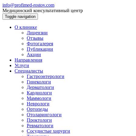
info@profimed-rostov.com
Медицинский консультативный центр
Toggle navigation
О клинике
Лицензии
Отзывы
Фотогалерея
Публикации
Акции
Направления
Услуги
Специалисты
Гастроэнтерологи
Гинекологи
Дерматологи
Кардиологи
Маммологи
Неврологи
Ортопеды
Отоларингологи
Проктологи
Ревматологи
Сосудистые хирурги