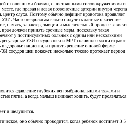
юдей с головными болями, с постоянными головокружениями и
месте, где правая и левая позвоночные артерии внутри черепа
я, центр слуха. Поэтому обычно дефицит кровотока проявляет
т УЗИ. Часто неврологам важно получить данные о качестве
е, память, характер, эмоции и мыслительный процесс зависит
, врач должен принять срочные меры, поскольку такая
тречают у постинсультных больных с одним или несколькими
сь регулярные УЗИ сосудов шеи и МРТ головного мозга играют
 в здоровье пациента, и принять решение о новой форме
УЗИ сосудов шеи покажет, насколько тяжело протекает период
ановится сдавление глубоких вен эмбриональными тяжами и
е пятна, а когда малыш начинает ходить, будут проявляться
еет и шелушится.
ческое, оно обычно проводится, когда ребенок достигает 3-5