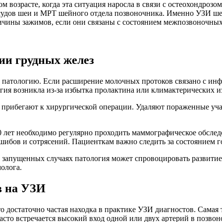
лом возрасте, когда эта ситуация наросла в связи с остеохондро
осудов шеи и МРТ шейного отдела позвоночника. Именно УЗИ ше
ичины зажимов, если они связаны с состоянием межпозвоночных
ии грудных желез
й патологию. Если расширение молочных протоков связано с ин
гия возникла из-за избытка пролактина или климактерических 
 прибегают к хирургической операции. Удаляют пораженные уча
0 лет необходимо регулярно проходить маммографическое обсле
ушибов и сотрясений. Пациенткам важно следить за состоянием 
 в запущенных случаях патология может спровоцировать развити
олога.
в на УЗИ
о достаточно частая находка в практике УЗИ диагностов. Самая
асто встречается высокий вход одной или двух артерий в позвон