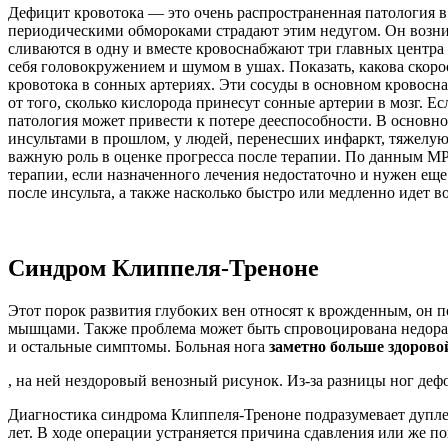
Дефицит кровотока — это очень распространенная патология в
периодическими обмороками страдают этим недугом. Он возника
сливаются в одну и вместе кровоснабжают три главных центра 
себя головокружением и шумом в ушах. Показать, какова скоро
кровотока в сонных артериях. Эти сосуды в основном кровосн
от того, сколько кислорода принесут сонные артерии в мозг. Е
патология может привести к потере дееспособности. В основн
инсультами в прошлом, у людей, перенесших инфаркт, тяжелую
важную роль в оценке прогресса после терапии. По данным МРТ
терапии, если назначенного лечения недостаточно и нужен ещ
после инсульта, а также насколько быстро или медленно идет в
Синдром Клиппеля-Треноне
Этот порок развития глубоких вен относят к врожденным, он
мышцами. Также проблема может быть спровоцирована недораз
и остальные симптомы. Больная нога
заметно больше здорово
, на ней нездоровый венозный рисунок. Из-за разницы ног деф
Диагностика синдрома Клиппеля-Треноне подразумевает дуплекс
лет. В ходе операции устраняется причина сдавления или же п