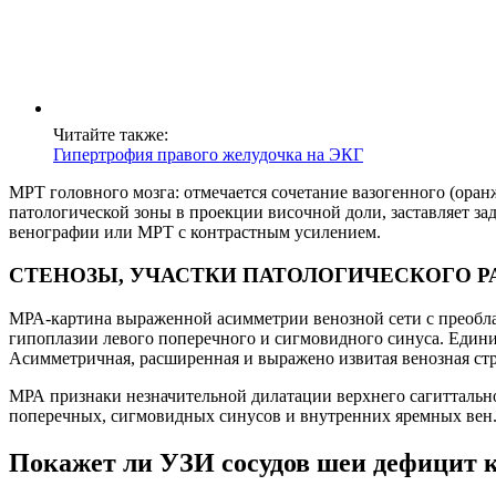
Читайте также:
Гипертрофия правого желудочка на ЭКГ
МРТ головного мозга: отмечается сочетание вазогенного (оранж
патологической зоны в проекции височной доли, заставляет з
венографии или МРТ с контрастным усилением.
СТЕНОЗЫ, УЧАСТКИ ПАТОЛОГИЧЕСКОГО Р
МРА-картина выраженной асимметрии венозной сети с преобла
гипоплазии левого поперечного и сигмовидного синуса. Едини
Асимметричная, расширенная и выражено извитая венозная стр
МРА признаки незначительной дилатации верхнего сагиттально
поперечных, сигмовидных синусов и внутренних яремных вен
Покажет ли УЗИ сосудов шеи дефицит 