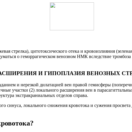
евая стрелка), цитотоксического отека и кровоизлияния (зелена
адуматься о геморрагическом венозном НМК вследствие тромбоз
АСШИРЕНИЯ И ГИПОПЛАЗИЯ ВЕНОЗНЫХ СТ
данием и нерезкой дилатацией вен правой гемисферы (поперечно
чные участки (2) локального расширения вен в парасагиттальны
уктура экстракраниальных отделов справа.
го синуса, локального снижения кровотока и сужения просвета 
.
кровотока?