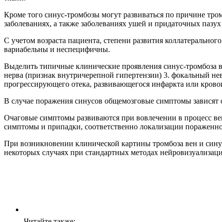
Кроме того синус-тромбозы могут развиваться по причине тро
заболеваниях, а также заболеваниях ушей и придаточных пазух 
С учетом возраста пациента, степени развития коллатеральног
вариабельны и неспецифичны.
Выделить типичные клинические проявления синус-тромбоза ве
нерва (признак внутричерепной гипертензии) 3. фокальный не
прогрессирующего отека, развивающегося инфаркта или крово
В случае поражения синусов общемозговые симптомы зависят о
Очаговые симптомы развиваются при вовлечении в процесс вещ
симптомы и припадки, соответственно локализации пораженно
При возникновении клинической картины тромбоза вен и сину
некоторых случаях при стандартных методах нейровизуализаци
Читайте также: