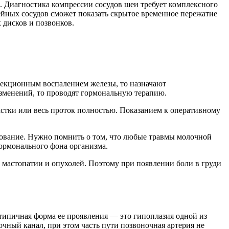
зом. Диагностика компрессии сосудов шеи требует комплексного
йных сосудов сможет показать скрытое временное пережатие
 дисков и позвонков.
фекционным воспалением железы, то назначают
изменений, то проводят гормональную терапию.
стки или весь проток полностью. Показанием к оперативному
дование. Нужно помнить о том, что любые травмы молочной
гормонального фона организма.
е мастопатии и опухолей. Поэтому при появлении боли в груди
 типичная форма ее проявления — это гипоплазия одной из
очный канал, при этом часть пути позвоночная артерия не