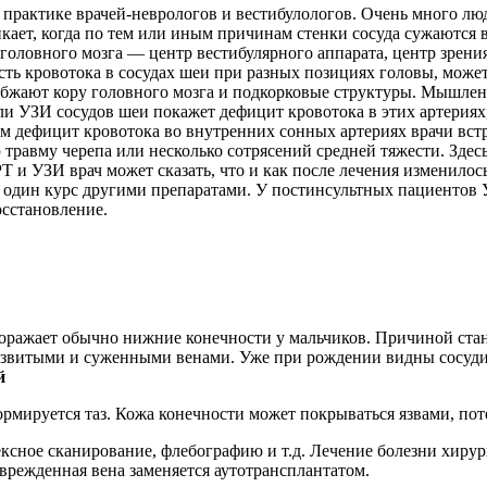
 практике врачей-неврологов и вестибулологов. Очень много л
ет, когда по тем или иным причинам стенки сосуда сужаются в 
головного мозга — центр вестибулярного аппарата, центр зрени
сть кровотока в сосудах шеи при разных позициях головы, може
абжают кору головного мозга и подкорковые структуры. Мышлени
сли УЗИ сосудов шеи покажет дефицит кровотока в этих артериях
ом дефицит кровотока во внутренних сонных артериях врачи вс
 травму черепа или несколько сотрясений средней тяжести. Зде
 и УЗИ врач может сказать, что и как после лечения изменилось
е один курс другими препаратами. У постинсультных пациентов 
осстановление.
 поражает обычно нижние конечности у мальчиков. Причиной ст
витыми и суженными венами. Уже при рождении видны сосудисты
й
ормируется таз. Кожа конечности может покрываться язвами, пот
ное сканирование, флебографию и т.д. Лечение болезни хирурги
оврежденная вена заменяется аутотрансплантатом.