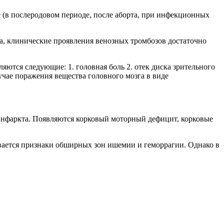
 (в послеродовом периоде, после аборта, при инфекционных
са, клинические проявления венозных тромбозов достаточно
ются следующие: 1. головная боль 2. отек диска зрительного
учае поражения вещества головного мозга в виде
 инфаркта. Появляются корковый моторный дефицит, корковые
вается признаки обширных зон ишемии и геморрагии. Однако в