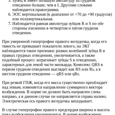
Зубец R имеет большую амплитуду III грудном
отведении больше, чем в I. Другими словами
наблюдается правограмма.
ЭОС вертикальная (в диапазоне от +70 до +90 градусов)
или полувертикальная.
Наблюдается равная амплитуда зубцов R и S по обе
стороны изолинии в четвертом и пятом грудном
отведении.
При умеренной гипертрофии правого желудочка, когда его
тяжесть не превышает показатели левого, на ЭКГ
наблюдаются такие признаки: размах колебаний зубца R в
правых грудных отведениях, увеличивается, а также
подобный процесс затрагивает зубцы S в отведениях,
характерных для левой части миокарда. Комплекс QRS в
первом грудном отведении выглядит как RS или Rs, а в
шестом грудном отведении — qRS или qRs.
При резкой ГПЖ, когда его масса существенно преобладает
над левым, изменяется направление суммарного вектора
возбуждения. В норме он должен быть направлен слева
направо, а в данном случае он направляется справа налево.
Электрическая ось правого желудочка запаздывает.
В случае гипертрофии правого предсердия ширина и высота
пика возбуждения увеличивается. В норме возбуждение