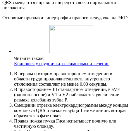
QRS смещаются вправо и вперед от своего нормального
положения.
Основные признаки гипертрофии правого желудочка на ЭКГ:
Читайте также:
Кривошея у грудничка, ее симптомы и лечение
В первом и втором правостороннем отведении в
области груди продолжительность внутреннего
отклонения составляет не менее 0,03 секунды.
В правостороннем III стандартном отведении, в aVF
(однополюсное) и V1 и V2 наблюдается увеличение
размаха колебания зубца Р.
Смещении отрезка электрокардиограммы между концом
комплекса QRS и началом зубца Т ниже линии, которая
образуется в фазе покоя.
Правая ножка пучка Гиса испытывает полную или
частичную блокаду.