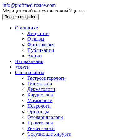
info@profimed-rostov.com
Медицинский консультативный центр
Toggle navigation
О клинике
Лицензии
Отзывы
Фотогалерея
Публикации
Акции
Направления
Услуги
Специалисты
Гастроэнтерологи
Гинекологи
Дерматологи
Кардиологи
Маммологи
Неврологи
Ортопеды
Отоларингологи
Проктологи
Ревматологи
Сосудистые хирурги