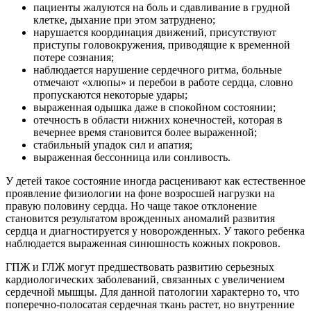
пациенты жалуются на боль и сдавливание в грудной
клетке, дыхание при этом затруднено;
нарушается координация движений, присутствуют
приступы головокружения, приводящие к временной
потере сознания;
наблюдается нарушение сердечного ритма, больные
отмечают «хлюпы» и перебои в работе сердца, словно
пропускаются некоторые удары;
выраженная одышка даже в спокойном состоянии;
отечность в области нижних конечностей, которая в
вечернее время становится более выраженной;
стабильный упадок сил и апатия;
выраженная бессонница или сонливость.
У детей такое состояние иногда расценивают как естественное
проявление физиологии на фоне возросшей нагрузки на
правую половину сердца. Но чаще такое отклонение
становится результатом врожденных аномалий развития
сердца и диагностируется у новорожденных. У такого ребенка
наблюдается выраженная синюшность кожных покровов.
ГПЖ и ГЛЖ могут предшествовать развитию серьезных
кардиологических заболеваний, связанных с увеличением
сердечной мышцы. Для данной патологии характерно то, что
поперечно-полосатая сердечная ткань растет, но внутренние