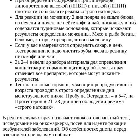
При определении содержания триглицеридов,
липопротеинов высокой (ЛПВП) и низкой (ЛПНП)
плотности соблюдайте режим «строго натощак».
Для реакции на мочевину 2 дня подряд не ешьте блюда
из печени и почек, не пейте кофе и чай, поскольку в них
содержатся пуриновые основания, которые искажают
результаты определения мочевины. Мясо и рыба богаты
белками, которые превращаются в мочевину.
Если у вас намереваются определять сахар, в день
тестирования не надо чистить зубы, жевать резинку,
пить кофе или чай.
За 2–4 недели до забора материала для определения
концентрации гормонов щитовидной железы врач
отменяет все препараты, которые могут исказить
результаты.
Тест на половые гормоны у женщин репродуктивного
возраста проводят в строго определенные дни
менструального цикла. Пробу на Эстрадиол – в 5–7, на
Прогестерон в 21–23 дни при соблюдении режима
«строго натощак».
В редких случаях врач назначает глюкозотолерантный тест,
исследование на онкомаркеры, посев для идентификации
возбудителей заболеваний. Об особенностях диеты перед
взятием материала вам сообщат.