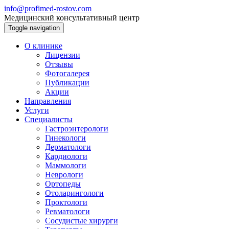
info@profimed-rostov.com
Медицинский консультативный центр
Toggle navigation
О клинике
Лицензии
Отзывы
Фотогалерея
Публикации
Акции
Направления
Услуги
Специалисты
Гастроэнтерологи
Гинекологи
Дерматологи
Кардиологи
Маммологи
Неврологи
Ортопеды
Отоларингологи
Проктологи
Ревматологи
Сосудистые хирурги