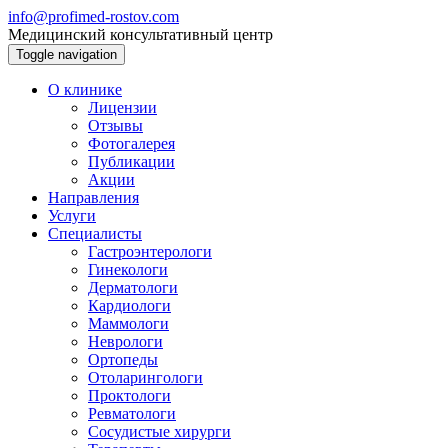
info@profimed-rostov.com
Медицинский консультативный центр
Toggle navigation
О клинике
Лицензии
Отзывы
Фотогалерея
Публикации
Акции
Направления
Услуги
Специалисты
Гастроэнтерологи
Гинекологи
Дерматологи
Кардиологи
Маммологи
Неврологи
Ортопеды
Отоларингологи
Проктологи
Ревматологи
Сосудистые хирурги