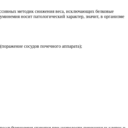
ессивных методик снижения веса, исключающих белковые
минемия носит патологический характер, значит, в организме
(поражение сосудов почечного аппарата);
оальбуминемия ставится при незрелости печеночных клеток и