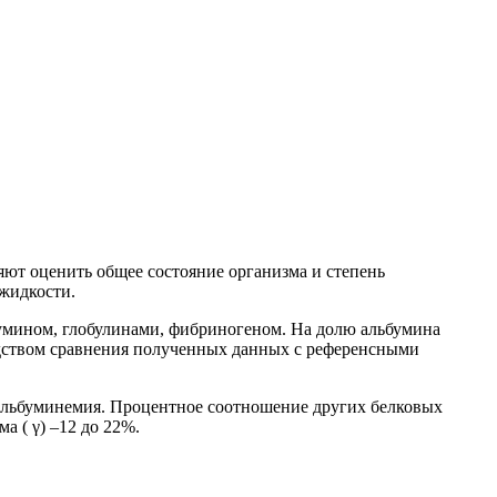
ют оценить общее состояние организма и степень
жидкости.
умином, глобулинами, фибриногеном. На долю альбумина
едством сравнения полученных данных с референсными
оальбуминемия. Процентное соотношение других белковых
ма ( γ) –12 до 22%.