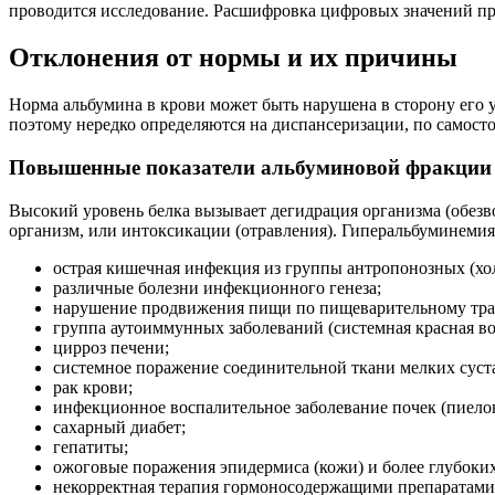
проводится исследование. Расшифровка цифровых значений п
Отклонения от нормы и их причины
Норма альбумина в крови может быть нарушена в сторону его
поэтому нередко определяются на диспансеризации, по самост
Повышенные показатели альбуминовой фракции
Высокий уровень белка вызывает дегидрация организма (обезв
организм, или интоксикации (отравления). Гиперальбуминемия
острая кишечная инфекция из группы антропонозных (хол
различные болезни инфекционного генеза;
нарушение продвижения пищи по пищеварительному трак
группа аутоиммунных заболеваний (системная красная волч
цирроз печени;
системное поражение соединительной ткани мелких суст
рак крови;
инфекционное воспалительное заболевание почек (пиело
сахарный диабет;
гепатиты;
ожоговые поражения эпидермиса (кожи) и более глубоких
некорректная терапия гормоносодержащими препаратами