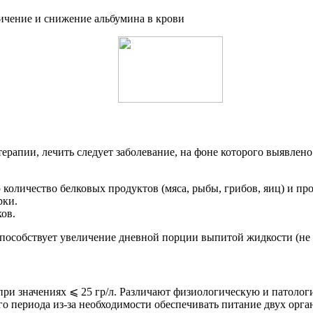
рапии, лечить следует заболевание, на фоне которого выявлен
оличество белковых продуктов (мяса, рыбы, грибов, яиц) и про
рки.
ов.
особствует увеличение дневной порции выпитой жидкости (не ме
при значениях ⩽ 25 гр/л. Различают физиологическую и патол
го периода из-за необходимости обеспечивать питание двух орг