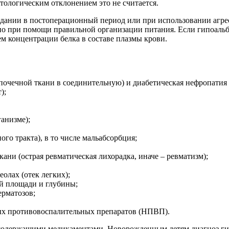
атологическим отклонением это не считается.
дании в постоперационный период или при использовании агр
о при помощи правильной организации питания. Если гипоальбу
 концентрации белка в составе плазмы крови.
очечной ткани в соединительную) и диабетическая нефропатия 
);
анизме);
о тракта), в то числе мальабсорбция;
ани (острая ревматическая лихорадка, иначе – ревматизм);
олах (отек легких);
й площади и глубины;
ерматозов;
ых противовоспалительных препаратов (НПВП).
содержащими медикаментами. Новорожденным детям диагноз гип