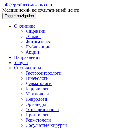
info@profimed-rostov.com
Медицинский консультативный центр
Toggle navigation
О клинике
Лицензии
Отзывы
Фотогалерея
Публикации
Акции
Направления
Услуги
Специалисты
Гастроэнтерологи
Гинекологи
Дерматологи
Кардиологи
Маммологи
Неврологи
Ортопеды
Отоларингологи
Проктологи
Ревматологи
Сосудистые хирурги