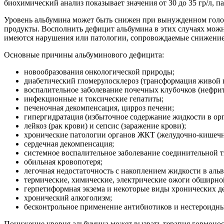
биохимический анализ показывает значения от 30 до 35 гр/л, п
Уровень альбумина может быть снижен при вынужденном голо
продукты. Восполнить дефицит альбумина в этих случаях можн
имеются нарушения или патологии, сопровождаемые снижением
Основные причины альбуминового дефицита:
новообразования онкологической природы;
диабетический гломерулосклероз (трансформация живой п
воспалительное заболевание почечных клубочков (нефрит
инфекционные и токсические гепатиты;
печеночная декомпенсация, цирроз печени;
гипергидратация (избыточное содержание жидкости в орг
лейкоз (рак крови) и сепсис (заражение крови);
хронические патологии органов ЖКТ (желудочно-кишечног
сердечная декомпенсация;
системное воспалительное заболевание соединительной тк
обильная кровопотеря;
легочная недостаточность с накоплением жидкости в альве
термические, химические, электрические ожоги обширно
герпетиформная экзема и некоторые виды хронических д
хронический алкоголизм;
бесконтрольное применение антибиотиков и нестероидн
Понижение уровня альбумина может вызвать терапия гормоно