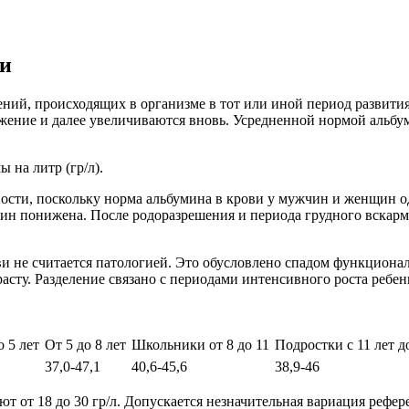
ви
ений, происходящих в организме в тот или иной период развити
жение и далее увеличиваются вновь. Усредненной нормой альбум
 на литр (гр/л).
ости, поскольку норма альбумина в крови у мужчин и женщин о
ин понижена. После родоразрешения и периода грудного вскарм
ви не считается патологией. Это обусловлено спадом функциона
сту. Разделение связано с периодами интенсивного роста ребен
о 5 лет
От 5 до 8 лет
Школьники от 8 до 11
Подростки с 11 лет 
37,0-47,1
40,6-45,6
38,9-46
 от 18 до 30 гр/л. Допускается незначительная вариация рефере