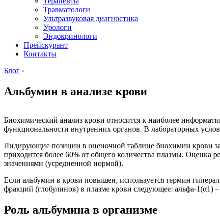
Терапевты
Травматологи
Ультразвуковая диагностика
Урологи
Эндокринологи
Прейскурант
Контакты
Блог
›
Альбумин в анализе крови
Биохимический анализ крови относится к наиболее информати
функциональности внутренних органов. В лабораторных услов
Лидирующие позиции в оценочной таблице биохимии крови за
приходится более 60% от общего количества плазмы. Оценка р
значениями (усредненной нормой).
Если альбумин в крови повышен, используется термин гипера
фракций (глобулинов) в плазме крови следующее: альфа-1(α1) – от
Роль альбумина в организме