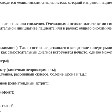
роводится медицинским специалистом, который направил пацие
 увеличения или снижения. Очевидными психосоматическими си
оятельной инициативе пациента или в рамках общего биохимичес
оживание). Такое состояние развивается вследствие гипертерм
 как самостоятельный диагноз встречается нечасто, однако мож
ера);
ту (кишечная непроходимость);
анка, рассеянный склероз, болезнь Крона и т.д.);
авов (ревматоидный артрит);
нефрит);
 тканей;
.