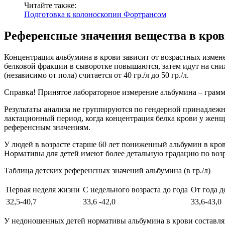
Читайте также:
Подготовка к колоноскопии Фортрансом
Референсные значения вещества в кро
Концентрация альбумина в крови зависит от возрастных измен
белковой фракции в сыворотке повышаются, затем идут на сни
(независимо от пола) считается от 40 гр./л до 50 гр./л.
Справка! Принятое лабораторное измерение альбумина – граммы
Результаты анализа не группируются по гендерной принадлежн
лактационный период, когда концентрация белка крови у женщ
референсным значениям.
У людей в возрасте старше 60 лет пониженный альбумин в кро
Нормативы для детей имеют более детальную градацию по возра
Таблица детских референсных значений альбумина (в гр./л)
Первая неделя жизни
С недельного возраста до года
От года д
32,5-40,7
33,6 -42,0
33,6-43,0
У недоношенных детей нормативы альбумина в крови составляют