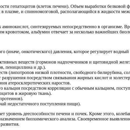
сти гепатоцитов (клеток печени). Объем выработки белковой фр
 в плазме, и спинномозговой, располагающийся в жидкости меж
х аминокислот, синтезируемых непосредственно в организме. В
щим кровотоком, альбумин отвечает за несколько важнейших биол
о (иначе, онкотического) давления, которое регулирует водный 
активных веществ (гормонов надпочечников и щитовидной железы
, пенициллина и др.).
ств (липотропов низкой плотности, свободного билирубина, сол
т разрушения посредством связывания жирных кислот и холестер
ания атеросклеротических наростов.
о кальция посредством корреляции с обычным кальцием, посту
оцитов в жировую ткань).
протеинов).
чай недостаточного поступления пищи).
ет уровень дееспособности печени и почек. Кроме этого, колеб
 назначением биохимического анализа. Своевременное выявление
 развития.