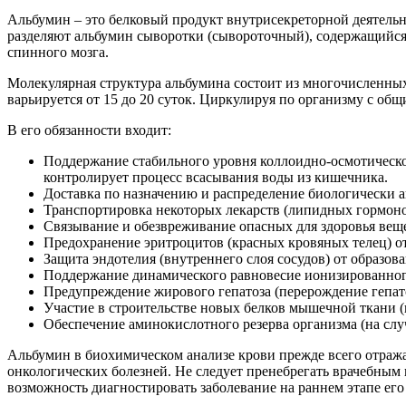
Альбумин – это белковый продукт внутрисекреторной деятельно
разделяют альбумин сыворотки (сывороточный), содержащийся
спинного мозга.
Молекулярная структура альбумина состоит из многочисленны
варьируется от 15 до 20 суток. Циркулируя по организму с об
В его обязанности входит:
Поддержание стабильного уровня коллоидно-осмотическог
контролирует процесс всасывания воды из кишечника.
Доставка по назначению и распределение биологически 
Транспортировка некоторых лекарств (липидных гормонов
Связывание и обезвреживание опасных для здоровья веще
Предохранение эритроцитов (красных кровяных телец) о
Защита эндотелия (внутреннего слоя сосудов) от образов
Поддержание динамического равновесие ионизированног
Предупреждение жирового гепатоза (перерождение гепат
Участие в строительстве новых белков мышечной ткани (
Обеспечение аминокислотного резерва организма (на слу
Альбумин в биохимическом анализе крови прежде всего отража
онкологических болезней. Не следует пренебрегать врачебным
возможность диагностировать заболевание на раннем этапе его