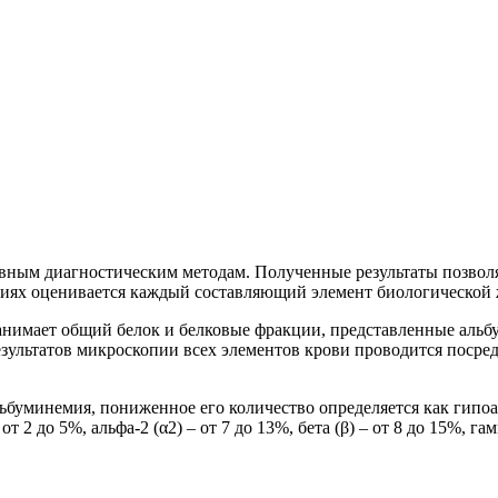
вным диагностическим методам. Полученные результаты позволя
иях оценивается каждый составляющий элемент биологической 
нимает общий белок и белковые фракции, представленные альб
езультатов микроскопии всех элементов крови проводится поср
льбуминемия, пониженное его количество определяется как гип
 2 до 5%, альфа-2 (α2) – от 7 до 13%, бета (β) – от 8 до 15%, гам