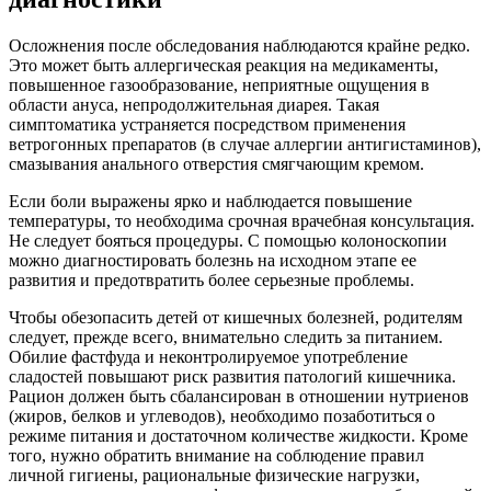
Осложнения после обследования наблюдаются крайне редко.
Это может быть аллергическая реакция на медикаменты,
повышенное газообразование, неприятные ощущения в
области ануса, непродолжительная диарея. Такая
симптоматика устраняется посредством применения
ветрогонных препаратов (в случае аллергии антигистаминов),
смазывания анального отверстия смягчающим кремом.
Если боли выражены ярко и наблюдается повышение
температуры, то необходима срочная врачебная консультация.
Не следует бояться процедуры. С помощью колоноскопии
можно диагностировать болезнь на исходном этапе ее
развития и предотвратить более серьезные проблемы.
Чтобы обезопасить детей от кишечных болезней, родителям
следует, прежде всего, внимательно следить за питанием.
Обилие фастфуда и неконтролируемое употребление
сладостей повышают риск развития патологий кишечника.
Рацион должен быть сбалансирован в отношении нутриенов
(жиров, белков и углеводов), необходимо позаботиться о
режиме питания и достаточном количестве жидкости. Кроме
того, нужно обратить внимание на соблюдение правил
личной гигиены, рациональные физические нагрузки,