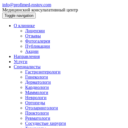
info@profimed-rostov.com
Медицинский консультативный центр
Toggle navigation
О клинике
Лицензии
Отзывы
Фотогалерея
Публикации
Акции
Направления
Услуги
Специалисты
Гастроэнтерологи
Гинекологи
Дерматологи
Кардиологи
Маммологи
Неврологи
Ортопеды
Отоларингологи
Проктологи
Ревматологи
Сосудистые хирурги