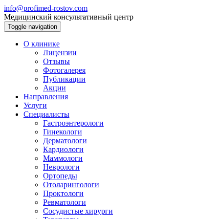
info@profimed-rostov.com
Медицинский консультативный центр
Toggle navigation
О клинике
Лицензии
Отзывы
Фотогалерея
Публикации
Акции
Направления
Услуги
Специалисты
Гастроэнтерологи
Гинекологи
Дерматологи
Кардиологи
Маммологи
Неврологи
Ортопеды
Отоларингологи
Проктологи
Ревматологи
Сосудистые хирурги