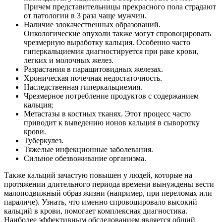
Причем представительницы прекрасного пола страдают
от патологии в 3 раза чаще мужчин.
Наличие злокачественных образований.
Онкологические опухоли также могут спровоцировать
чрезмерную выработку кальция. Особенно часто
гиперкальциемия диагностируется при раке крови,
легких и молочных желез.
Разрастания в паращитовидных железах.
Хроническая почечная недостаточность.
Наследственная гиперкальциемия.
Чрезмерное потребление продуктов с содержанием
кальция;
Метастазы в костных тканях. Этот процесс часто
приводит к выведению ионов кальция в сыворотку
крови.
Туберкулез.
Тяжелые инфекционные заболевания.
Сильное обезвоживание организма.
Также кальций зачастую повышен у людей, которые на
протяжении длительного периода времени вынуждены вести
малоподвижный образ жизни (например, при переломах или
параличе). Узнать, что именно спровоцировало высокий
кальций в крови, помогает комплексная диагностика.
Наиболее эффективным обследованием является общий