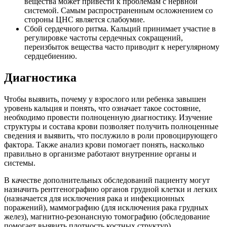
вещества может привести к проблемам с нервной
системой. Самым распространенным осложнением со
стороны ЦНС является слабоумие.
Сбой сердечного ритма. Кальций принимает участие в
регулировке частоты сердечных сокращений,
переизбыток вещества часто приводит к нерегулярному
сердцебиению.
Диагностика
Чтобы выявить, почему у взрослого или ребенка завышен
уровень кальция и понять, что означает такое состояние,
необходимо провести полноценную диагностику. Изучение
структуры и состава крови позволяет получить полноценные
сведения и выявить, что послужило в роли провоцирующего
фактора. Также анализ крови помогает понять, насколько
правильно в организме работают внутренние органы и
системы.
В качестве дополнительных обследований пациенту могут
назначить рентгенографию органов грудной клетки и легких
(назначается для исключения рака и инфекционных
поражений), маммографию (для исключения рака грудных
желез), магнитно-резонансную томографию (обследование
помогает выявить плотность костных структур).