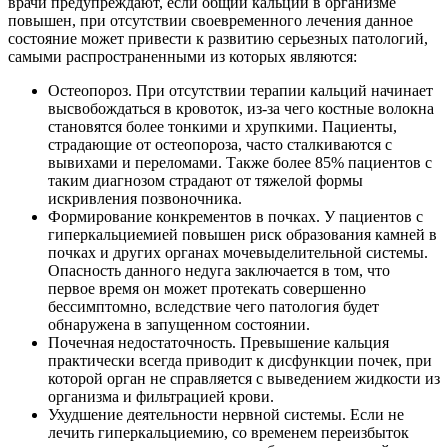
врачи предупреждают, если общий кальций в организме
повышен, при отсутствии своевременного лечения данное
состояние может привести к развитию серьезных патологий,
самыми распространенными из которых являются:
Остеопороз. При отсутствии терапии кальций начинает
высвобождаться в кровоток, из-за чего костные волокна
становятся более тонкими и хрупкими. Пациенты,
страдающие от остеопороза, часто сталкиваются с
вывихами и переломами. Также более 85% пациентов с
таким диагнозом страдают от тяжелой формы
искривления позвоночника.
Формирование конкрементов в почках. У пациентов с
гиперкальциемией повышен риск образования камней в
почках и других органах мочевыделительной системы.
Опасность данного недуга заключается в том, что
первое время он может протекать совершенно
бессимптомно, вследствие чего патология будет
обнаружена в запущенном состоянии.
Почечная недостаточность. Превышение кальция
практически всегда приводит к дисфункции почек, при
которой орган не справляется с выведением жидкости из
организма и фильтрацией крови.
Ухудшение деятельности нервной системы. Если не
лечить гиперкальциемию, со временем переизбыток