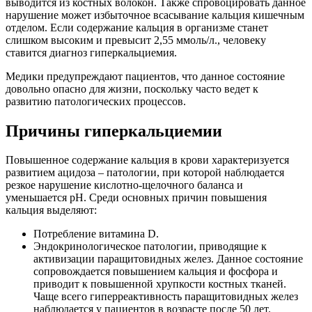
выводится из костных волокон. Также спровоцировать данное
нарушение может избыточное всасывание кальция кишечным
отделом. Если содержание кальция в организме станет
слишком высоким и превысит 2,55 ммоль/л., человеку
ставится диагноз гиперкальциемия.
Медики предупреждают пациентов, что данное состояние
довольно опасно для жизни, поскольку часто ведет к
развитию патологических процессов.
Причины гиперкальциемии
Повышенное содержание кальция в крови характеризуется
развитием ацидоза – патологии, при которой наблюдается
резкое нарушение кислотно-щелочного баланса и
уменьшается pH. Среди основных причин повышения
кальция выделяют:
Потребление витамина D.
Эндокринологическое патологии, приводящие к
активизации паращитовидных желез. Данное состояние
сопровождается повышением кальция и фосфора и
приводит к повышенной хрупкости костных тканей.
Чаще всего гиперреактивность паращитовидных желез
наблюдается у пациентов в возрасте после 50 лет.