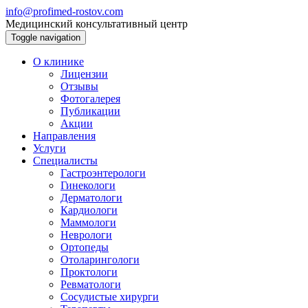
info@profimed-rostov.com
Медицинский консультативный центр
Toggle navigation
О клинике
Лицензии
Отзывы
Фотогалерея
Публикации
Акции
Направления
Услуги
Специалисты
Гастроэнтерологи
Гинекологи
Дерматологи
Кардиологи
Маммологи
Неврологи
Ортопеды
Отоларингологи
Проктологи
Ревматологи
Сосудистые хирурги