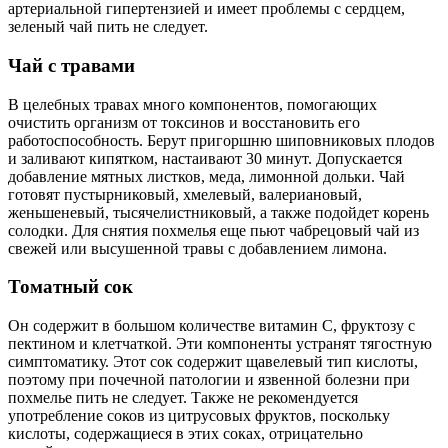
артериальной гипертензией и имеет проблемы с сердцем,
зеленый чай пить не следует.
Чай с травами
В целебных травах много компонентов, помогающих
очистить организм от токсинов и восстановить его
работоспособность. Берут пригоршню шиповниковых плодов
и заливают кипятком, настаивают 30 минут. Допускается
добавление мятных листков, меда, лимонной дольки. Чай
готовят пустырниковый, хмелевый, валериановый,
женьшеневый, тысячелистниковый, а также подойдет корень
солодки. Для снятия похмелья еще пьют чабрецовый чай из
свежей или высушенной травы с добавлением лимона.
Томатный сок
Он содержит в большом количестве витамин С, фруктозу с
пектином и клетчаткой. Эти компоненты устранят тягостную
симптоматику. Этот сок содержит щавелевый тип кислоты,
поэтому при почечной патологии и язвенной болезни при
похмелье пить не следует. Также не рекомендуется
употребление соков из цитрусовых фруктов, поскольку
кислоты, содержащиеся в этих соках, отрицательно