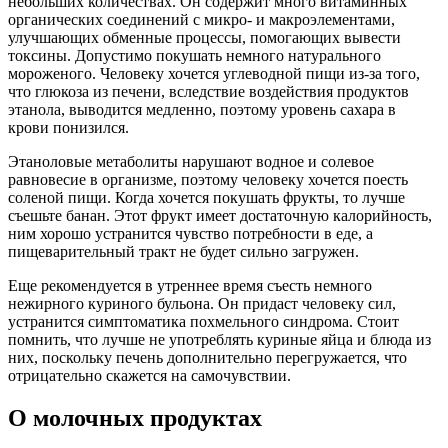
небольших количествах. Он содержит много витаминных
органических соединений с микро- и макроэлементами,
улучшающих обменные процессы, помогающих вывести
токсины. Допустимо покушать немного натурального
мороженого. Человеку хочется углеводной пищи из-за того,
что глюкоза из печени, вследствие воздействия продуктов
этанола, выводится медленно, поэтому уровень сахара в
крови понизился.
Этаноловые метаболиты нарушают водное и солевое
равновесие в организме, поэтому человеку хочется поесть
соленой пищи. Когда хочется покушать фрукты, то лучше
съешьте банан. Этот фрукт имеет достаточную калорийность,
ним хорошо устранится чувство потребности в еде, а
пищеварительный тракт не будет сильно загружен.
Еще рекомендуется в утреннее время съесть немного
нежирного куриного бульона. Он придаст человеку сил,
устранится симптоматика похмельного синдрома. Стоит
помнить, что лучше не употреблять куриные яйца и блюда из
них, поскольку печень дополнительно перегружается, что
отрицательно скажется на самочувствии.
О молочных продуктах