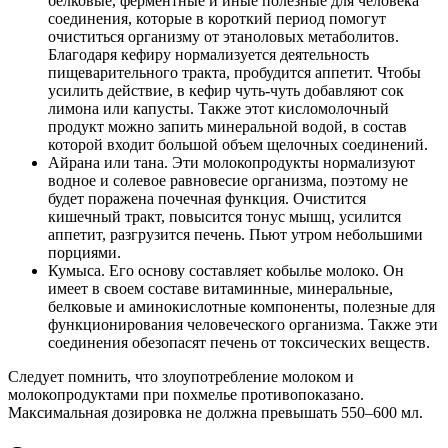
белковые, ферментные и иные полезные для человека
соединения, которые в короткий период помогут
очиститься организму от этаноловых метаболитов.
Благодаря кефиру нормализуется деятельность
пищеварительного тракта, пробудится аппетит. Чтобы
усилить действие, в кефир чуть-чуть добавляют сок
лимона или капусты. Также этот кисломолочный
продукт можно запить минеральной водой, в состав
которой входит большой объем щелочных соединений.
Айрана или тана. Эти молокопродукты нормализуют
водное и солевое равновесие организма, поэтому не
будет поражена почечная функция. Очистится
кишечный тракт, повысится тонус мышц, усилится
аппетит, разгрузится печень. Пьют утром небольшими
порциями.
Кумыса. Его основу составляет кобылье молоко. Он
имеет в своем составе витаминные, минеральные,
белковые и аминокислотные компоненты, полезные для
функционирования человеческого организма. Также эти
соединения обезопасят печень от токсических веществ.
Следует помнить, что злоупотребление молоком и
молокопродуктами при похмелье противопоказано.
Максимальная дозировка не должна превышать 550–600 мл.