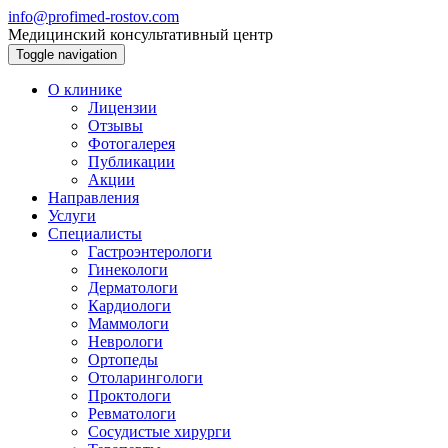
info@profimed-rostov.com
Медицинский консультативный центр
Toggle navigation
О клинике
Лицензии
Отзывы
Фотогалерея
Публикации
Акции
Направления
Услуги
Специалисты
Гастроэнтерологи
Гинекологи
Дерматологи
Кардиологи
Маммологи
Неврологи
Ортопеды
Отоларингологи
Проктологи
Ревматологи
Сосудистые хирурги