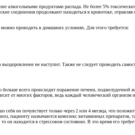
ние алкогольными продуктами распада. Не более 5% токсически
кие соединения продолжают находиться в кровотоке, отравляя о
можно проводить в домашних условиях. Для этого требуется:
о выздоровление не наступит. Также не следует проводить самос
но больше всего происходит поражение печени, поджелудочной ж
висит от многих факторов, ведь каждый человеческий организм 
шо себя он почувствует только через 2 или 4 месяца, что полож
ноз, пациенту назначаются комплекс витаминных препаратов, та
 то он находится в стрессовом состоянии. В это время его треб