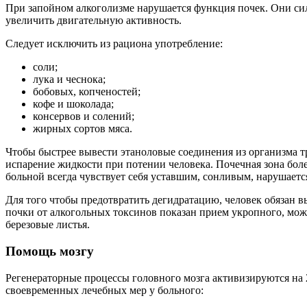
При запойном алкоголизме нарушается функция почек. Они си
увеличить двигательную активность.
Следует исключить из рациона употребление:
соли;
лука и чеснока;
бобовых, копченостей;
кофе и шоколада;
консервов и солений;
жирных сортов мяса.
Чтобы быстрее вывести этаноловые соединения из организма тре
испарение жидкости при потении человека. Почечная зона бол
больной всегда чувствует себя уставшим, сонливым, нарушается
Для того чтобы предотвратить дегидратацию, человек обязан 
почки от алкогольных токсинов показан прием укропного, мож
березовые листья.
Помощь мозгу
Регенераторные процессы головного мозга активизируются на 2
своевременных лечебных мер у больного: