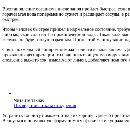
Восстановление организма после запоя пройдет быстрее, если
горячеватая вода попеременно сужает и расширяет сосуды, в р
быстрее.
Чтобы человек быстрее пришел в нормальное состояние, требуе
либо морской соли на 1 л прокипяченной воды. Такая вода вып
желудка не будет полупрозрачным. После этой манипуляции над
Снять похмельный синдром поможет очистительная клизма. Для
проявления дегидратации, то надо пить очищенную воду каждые
апельсина выжать сок, измельчают лимон, добавляют немного 
Читайте также:
Последствия отказа от курения
Устранить тошноту поможет отвар из корицы. Для его приготов
Вернуться в нормальную форму помогут физические упражнения