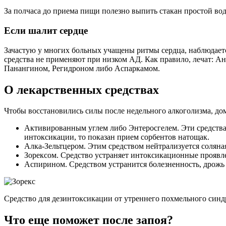
За полчаса до приема пищи полезно выпить стакан простой во
Если шалит сердце
Зачастую у многих больных учащены ритмы сердца, наблюдаетс
средства не применяют при низком АД. Как правило, лечат: А
Панангином, Регидроном либо Аспаркамом.
О лекарственных средствах
Чтобы восстановились силы после недельного алкоголизма, до
Активированным углем либо Энтеросгелем. Эти средства
интоксикации, то показан прием сорбентов натощак.
Алка-Зельтцером. Этим средством нейтрализуется соляна
Зорексом. Средство устраняет интоксикационные проявле
Аспирином. Средством устранится болезненность, дрожь
Средство для дезинтоксикации от утреннего похмельного син
Что еще поможет после запоя?