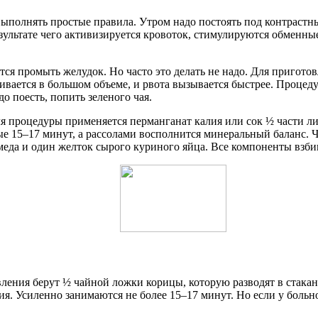
 выполнять простые правила. Утром надо постоять под контраст
езультате чего активизируется кровоток, стимулируются обменны
тся промыть желудок. Но часто это делать не надо. Для пригото
ивается в большом объеме, и рвота вызывается быстрее. Процеду
о поесть, попить зеленого чая.
 процедуры применяется перманганат калия или сок ½ части лим
 15–17 минут, а рассолами восполнится минеральный баланс. Что
меда и один желток сырого куриного яйца. Все компоненты взби
ления берут ½ чайной ложки корицы, которую разводят в стакан
. Усиленно занимаются не более 15–17 минут. Но если у больно