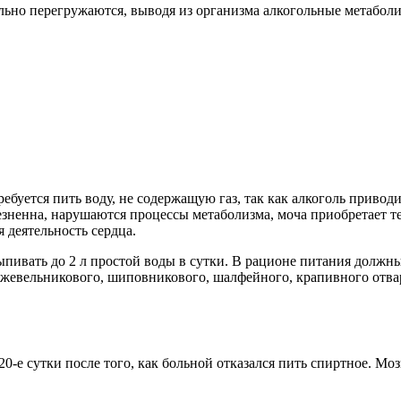
льно перегружаются, выводя из организма алкогольные метабол
буется пить воду, не содержащую газ, так как алкоголь приводи
езненна, нарушаются процессы метаболизма, моча приобретает 
 деятельность сердца.
выпивать до 2 л простой воды в сутки. В рационе питания долж
жевельникового, шиповникового, шалфейного, крапивного отвара
0-е сутки после того, как больной отказался пить спиртное. Мо