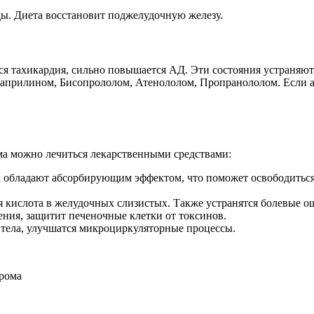
ды. Диета восстановит поджелудочную железу.
я тахикардия, сильно повышается АД. Эти состояния устраняютс
наприлином, Бисопрололом, Атенололом, Пропранололом. Если а
ма можно лечиться лекарственными средствами:
 обладают абсорбирующим эффектом, что поможет освободиться 
я кислота в желудочных слизистых. Также устранятся болевые 
ния, защитит печеночные клетки от токсинов.
 тела, улучшатся микроциркуляторные процессы.
дрома