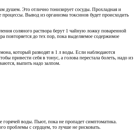
ным душем. Это отлично тонизирует сосуды. Прохладная и
е процессы. Вывод из организма токсинов будет происходить
вления соляного раствора берут 1 чайную ложку поваренной
ра повторяется до тех пор, пока выделяемое содержимое
она, который разводят в 1 л воды. Если наблюдаются
бы привести себя в тонус, а голова перестала болеть, надо из
ваются, выпить надо залпом.
е горячей воды. Пьют, пока не пропадет симптоматика.
го проблемы с сердцем, то лучше не рисковать.