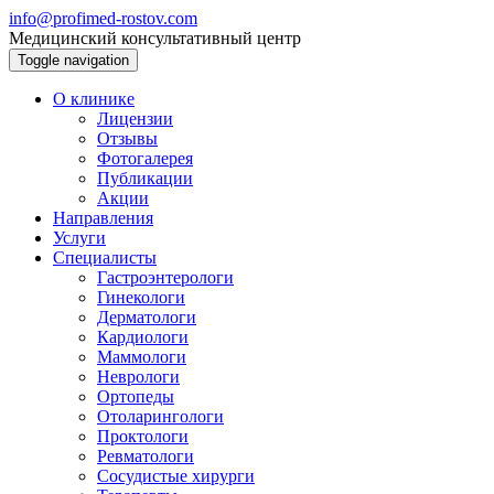
info@profimed-rostov.com
Медицинский консультативный центр
Toggle navigation
О клинике
Лицензии
Отзывы
Фотогалерея
Публикации
Акции
Направления
Услуги
Специалисты
Гастроэнтерологи
Гинекологи
Дерматологи
Кардиологи
Маммологи
Неврологи
Ортопеды
Отоларингологи
Проктологи
Ревматологи
Сосудистые хирурги