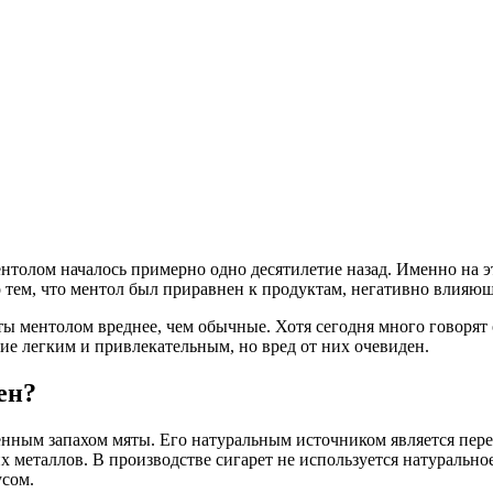
ентолом началось примерно одно десятилетие назад. Именно на 
о тем, что ментол был приравнен к продуктам, негативно влияю
ы ментолом вреднее, чем обычные. Хотя сегодня много говорят 
ие легким и привлекательным, но вред от них очевиден.
ен?
енным запахом мяты. Его натуральным источником является пере
х металлов. В производстве сигарет не используется натурально
усом.