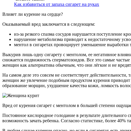
Как избавиться от запаха сигарет на руках
Влияет ли курение на сердце?
Оказываемый вред заключается в следующем:
из-за резкого спазма сосудов нарушается поступление кро
нарушение метаболизма приводит к недостаточному усвое
ментол в сигаретах провоцирует уменьшение выработки т
Выкурив лишь одну сигарету с ментолом, ее негативное влияние
снижается подвижность сперматозоидов. Все это самые частые
женщин как альтернатива обычным, что они лёгкие и не вредят
На самом деле это совсем не соответствует действительности,
женщин же увлечение подобным продуктом курения приводит к
образование морщин, ухудшение качества кожи, ломкость волос
Вред от курения сигарет с ментолом в большей степени ощуща
Постоянное кислородное голодание в результате длительного с
возможность зачать ребенка. Согласно статистике, более 40%
В любом случае курение опасно, но если в сигаретах есть аро