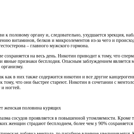
ви к половому органу и, следовательно, ухудшается эрекция, наб
нию витаминов, белков и микроэлементов из-за чего и происхо
естостерона – главного мужского гормона.
 сохраняется на весь день. Никотин приводит к тому, что сперма
 и явные признаки бесплодия. Опасным заблуждением является м
 организму.
 так как в них также содержится никотин и все другие канцерог
 тому, что они быстрее стареют. Никотин в сочетании с менто
 и ногтей.
ет женская половина курящих
пазма сосудов проявляется в повышенной утомляемости. Кроме т
 таких женщин страдают бесплодием, более чем у 90% сохраняет
матическая добавка ментола, то пагубное влияние увеличивается