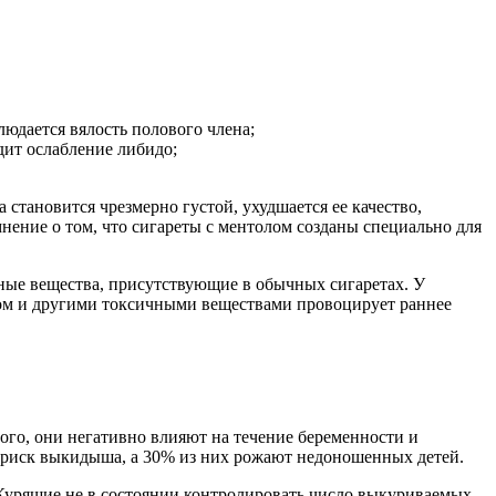
людается вялость полового члена;
дит ослабление либидо;
 становится чрезмерно густой, ухудшается ее качество,
нение о том, что сигареты с ментолом созданы специально для
енные вещества, присутствующие в обычных сигаретах. У
лом и другими токсичными веществами провоцирует раннее
ого, они негативно влияют на течение беременности и
ся риск выкидыша, а 30% из них рожают недоношенных детей.
. Курящие не в состоянии контролировать число выкуриваемых