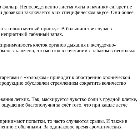
 фильтр. Непосредственно листья мяты в начинку сигарет не
й добавкой заключается в их специфическом вкусе. Они более
ётся только мятный привкус. В большинстве случаев
т неприятный табачный запах.
сприимчивость клеток органов дыхания и желудочно-
ыло заключено, что ментол в сочетании с табаком в несколько
гаретами с «холодком» приводит к обострению хронической
 продукцию обусловлен стремлением сократить количество
ания легких. Так, маскируется чувство боли в грудной клетке,
 ощущение благополучия за счёт того, что при кашле легче
едпринимают попытки, то часто случаются срывы. И также в
внению с обычными. За одинаковое время ароматических