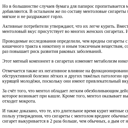
Но в большинстве случаев бумага для папирос пропитывается м
добавляются. В остальном же по составу ментоловые сигареты 
мягкие и не раздражают горло.
Активные потребители утверждают, что их легче курить. Вмест
ментоловый вкус присутствует во многих женских сигаретах. 
Проводимые исследования определили, чем вредны сигареты с 
кишечного тракта к никотину и иным токсичным веществам, сод
раз повышает риск развития раковых заболеваний.
Этот мятный компонент в сигаретах изменяет метаболизм нико
Отмечается также их негативное влияние на функционировани
обструктивной болезни лёгких и других тяжёлых патологии ор
курящей молодёжи, поскольку они имеют привлекательный вку
За счёт того, что ментол обладает легким обезболивающим дей
которое возникает при кашле. Кроме того, ментол оказывает вы
отходит мокрота.
И также доказано, что те, кто длительное время курит мятные 
пользу утверждения, что сигареты с ментолом вреднее обычны
сигарет выкуривается в 2 раза больше, чем обычных, а дым от н