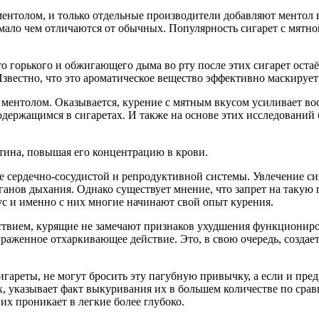
ентолом, и только отдельные производители добавляют ментол в
мало чем отличаются от обычных. Популярность сигарет с мятно
о горького и обжигающего дыма во рту после этих сигарет оста
Известно, что это ароматическое вещество эффективно маскируе
ментолом. Оказывается, курение с мятным вкусом усиливает во
ержащимся в сигаретах. И также на основе этих исследований б
тина, повышая его концентрацию в крови.
е сердечно-сосудистой и репродуктивной системы. Увлечение си
ганов дыхания. Однако существует мнение, что запрет на такую
с и именно с них многие начинают свой опыт курения.
ствием, курящие не замечают признаков ухудшения функциониров
раженное отхаркивающее действие. Это, в свою очередь, создает
сигареты, не могут бросить эту пагубную привычку, а если и пр
х, указывает факт выкуривания их в большем количестве по сра
их проникает в легкие более глубоко.