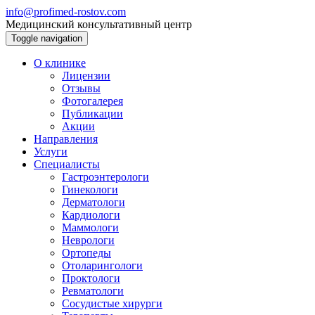
info@profimed-rostov.com
Медицинский консультативный центр
Toggle navigation
О клинике
Лицензии
Отзывы
Фотогалерея
Публикации
Акции
Направления
Услуги
Специалисты
Гастроэнтерологи
Гинекологи
Дерматологи
Кардиологи
Маммологи
Неврологи
Ортопеды
Отоларингологи
Проктологи
Ревматологи
Сосудистые хирурги