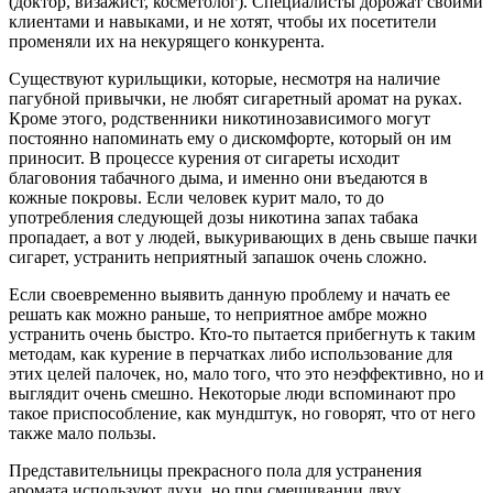
(доктор, визажист, косметолог). Специалисты дорожат своими
клиентами и навыками, и не хотят, чтобы их посетители
променяли их на некурящего конкурента.
Существуют курильщики, которые, несмотря на наличие
пагубной привычки, не любят сигаретный аромат на руках.
Кроме этого, родственники никотинозависимого могут
постоянно напоминать ему о дискомфорте, который он им
приносит. В процессе курения от сигареты исходит
благовония табачного дыма, и именно они въедаются в
кожные покровы. Если человек курит мало, то до
употребления следующей дозы никотина запах табака
пропадает, а вот у людей, выкуривающих в день свыше пачки
сигарет, устранить неприятный запашок очень сложно.
Если своевременно выявить данную проблему и начать ее
решать как можно раньше, то неприятное амбре можно
устранить очень быстро. Кто-то пытается прибегнуть к таким
методам, как курение в перчатках либо использование для
этих целей палочек, но, мало того, что это неэффективно, но и
выглядит очень смешно. Некоторые люди вспоминают про
такое приспособление, как мундштук, но говорят, что от него
также мало пользы.
Представительницы прекрасного пола для устранения
аромата используют духи, но при смешивании двух