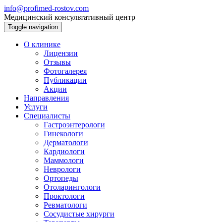
info@profimed-rostov.com
Медицинский консультативный центр
Toggle navigation
О клинике
Лицензии
Отзывы
Фотогалерея
Публикации
Акции
Направления
Услуги
Специалисты
Гастроэнтерологи
Гинекологи
Дерматологи
Кардиологи
Маммологи
Неврологи
Ортопеды
Отоларингологи
Проктологи
Ревматологи
Сосудистые хирурги