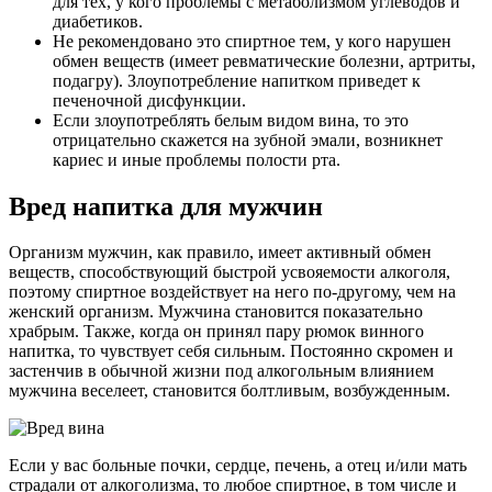
для тех, у кого проблемы с метаболизмом углеводов и
диабетиков.
Не рекомендовано это спиртное тем, у кого нарушен
обмен веществ (имеет ревматические болезни, артриты,
подагру). Злоупотребление напитком приведет к
печеночной дисфункции.
Если злоупотреблять белым видом вина, то это
отрицательно скажется на зубной эмали, возникнет
кариес и иные проблемы полости рта.
Вред напитка для мужчин
Организм мужчин, как правило, имеет активный обмен
веществ, способствующий быстрой усвояемости алкоголя,
поэтому спиртное воздействует на него по-другому, чем на
женский организм. Мужчина становится показательно
храбрым. Также, когда он принял пару рюмок винного
напитка, то чувствует себя сильным. Постоянно скромен и
застенчив в обычной жизни под алкогольным влиянием
мужчина веселеет, становится болтливым, возбужденным.
Если у вас больные почки, сердце, печень, а отец и/или мать
страдали от алкоголизма, то любое спиртное, в том числе и