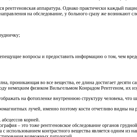
ся рентгеновская аппаратура. Однако практически каждый паци
 направления на обследование, у больного сразу же возникают 
рудничку;
репещущие вопросы и предоставить информацию о том, чем вреде
лна, проникающая во все вещества, ее длина достигает десяти 
году немецким физиком Вильгельмом Конрадом Рентгеном, их и
тображать на фотопленке внутреннюю структуру человека, что ш
тромагнитных лучей, именно поэтому кости отчетливо видны на 
 абсцессов корней.
рафия – это тоже рентгеновское обследование органов грудной
а с использованием контрастного вещества является одним из н
остирования возможных патологий.