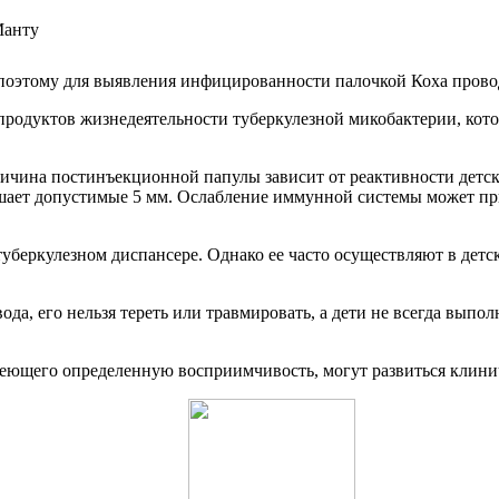
, поэтому для выявления инфицированности палочкой Коха пров
 продуктов жизнедеятельности туберкулезной микобактерии, кот
ичина постинъекционной папулы зависит от реактивности детск
ает допустимые 5 мм. Ослабление иммунной системы может прив
беркулезном диспансере. Однако ее часто осуществляют в детс
ода, его нельзя тереть или травмировать, а дети не всегда вып
меющего определенную восприимчивость, могут развиться клини