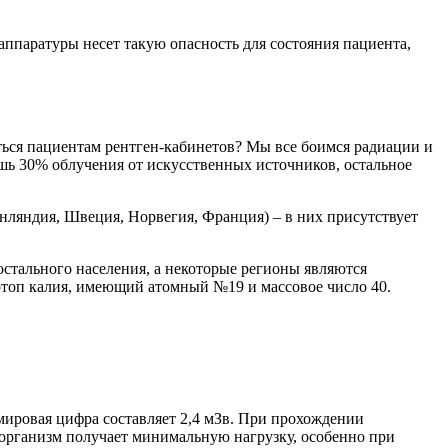
аппаратуры несет такую опасность для состояния пациента,
аться пациентам рентген-кабинетов? Мы все боимся радиации и
ишь 30% облучения от искусственных источников, остальное
нляндия, Швеция, Норвегия, Франция) – в них присутствует
остального населения, а некоторые регионы являются
отоп калия, имеющий атомный №19 и массовое число 40.
мировая цифра составляет 2,4 мЗв. При прохождении
 организм получает минимальную нагрузку, особенно при