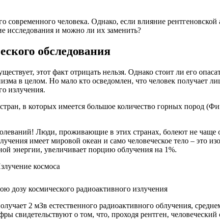
го современного человека. Однако, если влияние рентгеновской 
е исследования и можно ли их заменить?
еского обследования
ществует, этот факт отрицать нельзя. Однако стоит ли его опас
низма в целом. Но мало кто осведомлен, что человек получает л
го излучения.
стран, в которых имеется большое количество горных пород (Фи
болеваний! Люди, проживающие в этих странах, болеют не чаще 
учения имеет мировой океан и само человеческое тело – это из
ой энергии, увеличивает порцию облучения на 1%.
вою дозу космического радиоактивного излучения
лучает 2 мЗв естественного радиоактивного облучения, средне
ры свидетельствуют о том, что, проходя рентген, человеческий