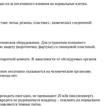
ю из-за негативного влияния на нормальные клетки.
аве литья, резины, пластмасс, химических соединений
геновском оборудовании. Для устранения излишнего
ю защиту (воротнички, фартуки) со свинцовой пластиной.
аппаратной комнате. В зависимости от обследуемых органов
чение негативно сказывается на человеческом организме.
чески нет.
роходить ежегодно, не превышают 20 мЗв (миллизиверт).
вредить не родившемуся младенцу – повлиять на нормальное
появляются темные пятна.