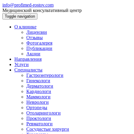
info@profimed-rostov.com
Медицинский консультативный центр
Toggle navigation
О клинике
Лицензии
Отзывы
Фотогалерея
Публикации
Акции
Направления
Услуги
Специалисты
Гастроэнтерологи
Гинекологи
Дерматологи
Кардиологи
Маммологи
Неврологи
Ортопеды
Отоларингологи
Проктологи
Ревматологи
Сосудистые хирурги