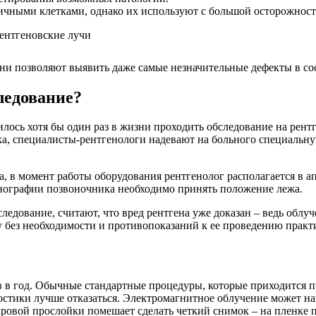
ичными клетками, однако их используют с большой осторожность
и позволяют выявить даже самые незначительные дефекты в сост
ледование?
ось хотя бы один раз в жизни проходить обследование на рент
ка, специалисты-рентгенологи надевают на больного специальну
са, в момент работы оборудования рентгенолог располагается в 
енографии позвоночника необходимо принять положение лежа.
ледование, считают, что вред рентгена уже доказан – ведь облу
 без необходимости и противопоказаний к ее проведению практи
в в год. Обычные стандартные процедуры, которые приходится п
стики лучше отказаться. Электромагнитное облучение может на
ровой прослойки помешает сделать четкий снимок – на пленке 