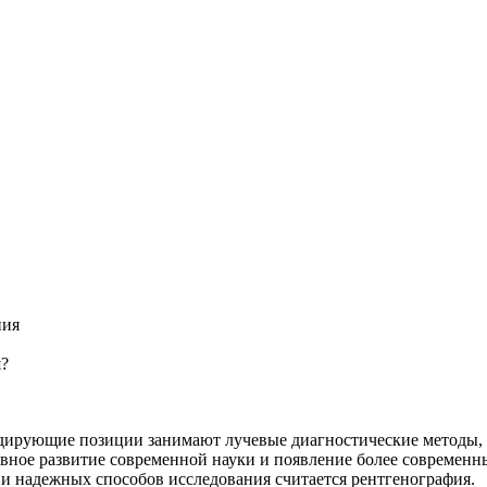
ния
я?
дирующие позиции занимают лучевые диагностические методы, 
вное развитие современной науки и появление более современн
и надежных способов исследования считается рентгенография.