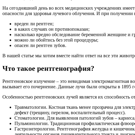
На сегодняшний день во всех медицинских учреждениях имеет
опасности для здоровья лучевого облучения. И при получении
вреден ли рентген;
в каких случаях он противопоказан;
насколько вредно обследование беременной женщине и г
можно ли обойтись без этой процедуры;
опасен ли рентген зубов.
В нашей статье мы хотим вместе найти ответ на все эти живот
Что такое рентгенография?
Рентгеновское излучение – это невидимая электромагнитная во
вызывает его почернение. Данные лучи были открыты в 1895 
Особенностью рентгеновских лучей является их способность о
Травматологии. Костная ткань менее прозрачна для элек
дефект (трещину, перелом, воспалительный процесс).
Стоматологии. Для выявления патологий зубов – кариеса,
Пульмонологии. Традиционная профилактическая флюорог
Гастроэнтерологии. Рентгенография желудка и кишечник
деятельности органов пищеварительного тракта и диагн