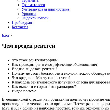
Терапевты
Травматологи
Ультразвуковая диагностика
Урологи
Эндокринологи
Прейскурант
Контакты
Блог
›
Чем вреден рентген
Что такое рентгенография?
Как проводят рентгенографическое обследование?
Вредно ли делать рентген?
Почему не стоит бояться рентгенологического обследова
Что вреднее – Манту или рентген?
Какая доза рентгеновского излучения опасна для здоровь
Как вывести из организма радиацию?
Видео по теме
В медицинской отрасли на протяжении долгих лет прочные ли
происходящие в человеческом организме. Несмотря на непреры
МРТ и КТ), одним из наиболее простых, точных, экономичных 