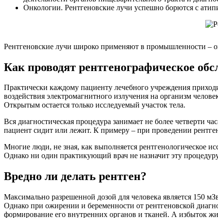
Онкологии. Рентгеновские лучи успешно борются с атип
Рентгеновские лучи широко применяют в промышленности – он
Как проводят рентгенографическое обс
Практически каждому пациенту лечебного учреждения приходил
воздействия электромагнитного излучения на организм челове
Открытым остается только исследуемый участок тела.
Вся диагностическая процедура занимает не более четверти ча
пациент сидит или лежит. К примеру – при проведении рентг
Многие люди, не зная, как выполняется рентгенологическое исс
Однако ни один практикующий врач не назначит эту процедуру
Вредно ли делать рентген?
Максимально разрешенной дозой для человека является 150 мЗ
Однако при ожирении и беременности от рентгеновской диагно
формирование его внутренних органов и тканей. А избыток жи